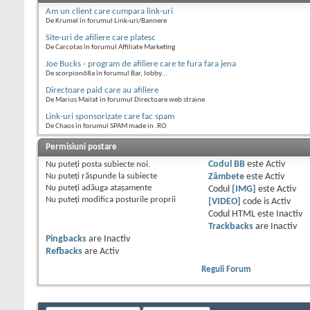
Am un client care cumpara link-uri
De Krumel în forumul Link-uri/Bannere
Site-uri de afiliere care platesc
De Carcotas în forumul Affiliate Marketing
Joe Bucks - program de afiliere care te fura fara jena
De scorpion68a în forumul Bar, lobby...
Directoare paid care au afiliere
De Marius Mailat în forumul Directoare web straine
Link-uri sponsorizate care fac spam
De Chaos în forumul SPAM made in .RO
Permisiuni postare
Nu puteţi
posta subiecte noi.
Codul BB
este
Activ
Nu puteţi
răspunde la subiecte
Zâmbete
este
Activ
Nu puteţi
adăuga ataşamente
Codul
[IMG]
este
Activ
Nu puteţi
modifica posturile proprii
[VIDEO]
code is
Activ
Codul HTML este
Inactiv
Trackbacks
are
Inactiv
Pingbacks
are
Inactiv
Refbacks
are
Activ
Reguli Forum