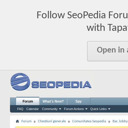
Follow SeoPedia For
with Tapa
Open in
Forum
What's New?
Spy
FAQ
Calendar
Community
Forum Actions
Quick Links
Forum
Chestiuni generale
Comunitatea Seopedia
Bar, lobby.