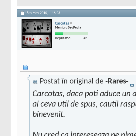
18th May 2010,
16:23
Carcotas
Membru SeoPedia
Reputatie:
32
Postat în original de
-Rares-
Carcotas, daca poti aduce un a
ai ceva util de spus, cautii ras
binevenit.
Nu cred ca intereseaza pe nime