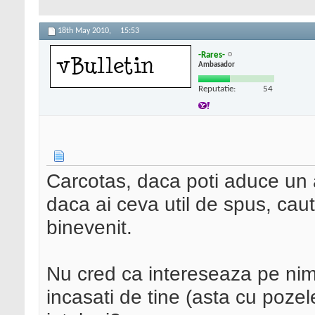
18th May 2010,
15:53
-Rares-
Ambasador
Reputatie:
54
Carcotas, daca poti aduce un a
daca ai ceva util de spus, caut
binevenit.
Nu cred ca intereseaza pe nime
incasati de tine (asta cu pozel