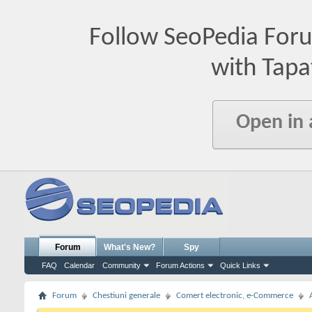
Follow SeoPedia For
with Tapa
Open in
Forum
What's New?
Spy
FAQ
Calendar
Community
Forum Actions
Quick Links
Forum
Chestiuni generale
Comert electronic, e-Commerce