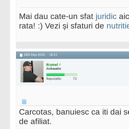
Mai dau cate-un sfat
juridic
aic
rata! :) Vezi și sfaturi de
nutriti
18th May 2010,
16:11
Krumel
Ambasador
Reputatie:
72
Carcotas, banuiesc ca iti dai s
de afiliat.