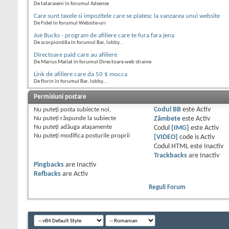
De tataraseni în forumul Adsense
Care sunt taxele si impozitele care se platesc la vanzarea unui website
De Fidel în forumul Website-uri
Joe Bucks - program de afiliere care te fura fara jena
De scorpion68a în forumul Bar, lobby...
Directoare paid care au afiliere
De Marius Mailat în forumul Directoare web straine
Link de afiliere care da 50 $ mocca
De florin în forumul Bar, lobby...
Permisiuni postare
Nu puteţi
posta subiecte noi.
Codul BB
este
Activ
Nu puteţi
răspunde la subiecte
Zâmbete
este
Activ
Nu puteţi
adăuga ataşamente
Codul
[IMG]
este
Activ
Nu puteţi
modifica posturile proprii
[VIDEO]
code is
Activ
Codul HTML este
Inactiv
Trackbacks
are
Inactiv
Pingbacks
are
Inactiv
Refbacks
are
Activ
Reguli Forum