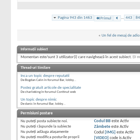
Pagina 943 din 1463
...
443
84
Primul
«
Un fel de mesaj de adio
Informații subiect
Momentan este/sunt 3 utilizator(i) care navighează în acest subiect.
(0 m
Thread-uri Similare
Inca un topic despre reputatii
De Bogdan Calin în forumul Bar, lobby...
Postez gratuit articole de specialitate
De charlieking în forumul Continut web
Un topic despre nimic
De danic în forumul Bar, lobby...
Permisiuni postare
Nu puteţi
posta subiecte noi.
Codul BB
este
Activ
Nu puteţi
răspunde la subiecte
Zâmbete
este
Activ
Nu puteţi
adăuga ataşamente
Codul
[IMG]
este
Activ
Nu puteţi
modifica posturile proprii
[VIDEO]
code is
Activ