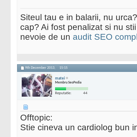
Siteul tau e in balarii, nu urca
cap? Ai fost penalizat si nu sti
nevoie de un
audit SEO compl
9th December 2013,
15:15
matei
Membru SeoPedia
Reputatie:
44
Offtopic:
Stie cineva un cardiolog bun 