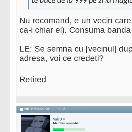
te duce de la 999 pe zi la magic
Nu recomand, e un vecin care 
ca-i chiar el). Consuma banda
LE: Se semna cu [vecinul] dupa
adresa, voi ce credeti?
Retired
9th December 2013,
17:58
Vali D
Membru SeoPedia