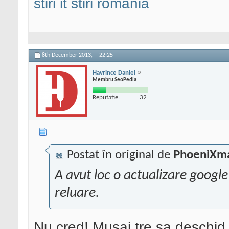
stiri it
stiri romania
8th December 2013,
22:25
Havrince Daniel
Membru SeoPedia
Reputatie:
32
Postat în original de
PhoeniXm
A avut loc o actualizare google 
reluare.
Nu cred! Musai tre sa deschid 