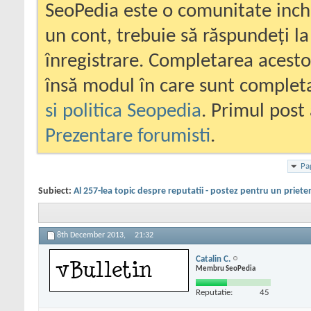
SeoPedia este o comunitate inc
un cont, trebuie să răspundeți la
înregistrare. Completarea acesto
însă modul în care sunt completa
si politica Seopedia
. Primul post 
Prezentare forumisti
.
Pa
Subiect:
Al 257-lea topic despre reputatii - postez pentru un priete
8th December 2013,
21:32
Catalin C.
Membru SeoPedia
Reputatie:
45