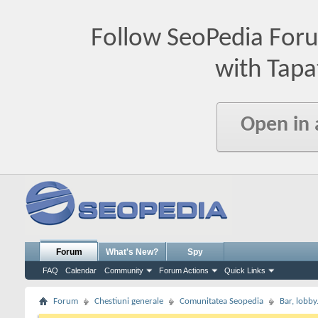
Follow SeoPedia For
with Tapa
Open in
Forum
What's New?
Spy
FAQ
Calendar
Community
Forum Actions
Quick Links
Forum
Chestiuni generale
Comunitatea Seopedia
Bar, lobby.