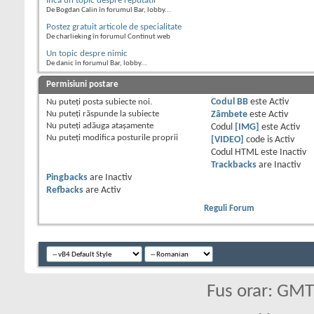
Inca un topic despre reputatii
De Bogdan Calin în forumul Bar, lobby...
Postez gratuit articole de specialitate
De charlieking în forumul Continut web
Un topic despre nimic
De danic în forumul Bar, lobby...
Permisiuni postare
Nu puteţi
posta subiecte noi.
Codul BB
este
Activ
Nu puteţi
răspunde la subiecte
Zâmbete
este
Activ
Nu puteţi
adăuga ataşamente
Codul
[IMG]
este
Activ
Nu puteţi
modifica posturile proprii
[VIDEO]
code is
Activ
Codul HTML este
Inactiv
Trackbacks
are
Inactiv
Pingbacks
are
Inactiv
Refbacks
are
Activ
Reguli Forum
Fus orar: GM