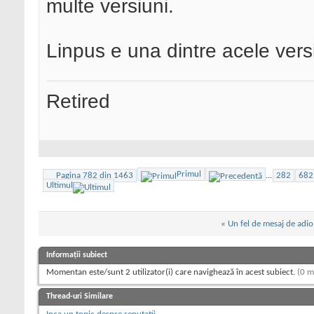
multe versiuni.
Linpus e una dintre acele vers
Retired
Primul
Pagina 782 din 1463
...
282
682
Ultimul
«
Un fel de mesaj de adio
Informații subiect
Momentan este/sunt 2 utilizator(i) care navighează în acest subiect.
(0 m
Thread-uri Similare