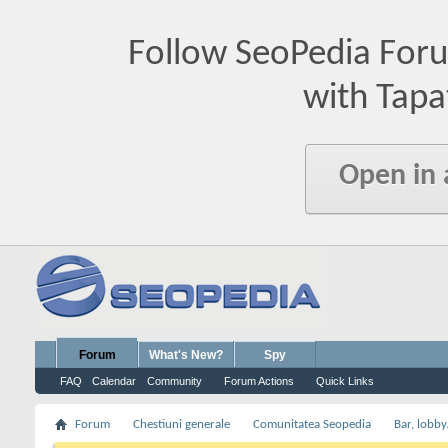
Follow SeoPedia For
with Tapa
Open in
Forum
What's New?
Spy
FAQ
Calendar
Community
Forum Actions
Quick Links
Forum
Chestiuni generale
Comunitatea Seopedia
Bar, lobby.