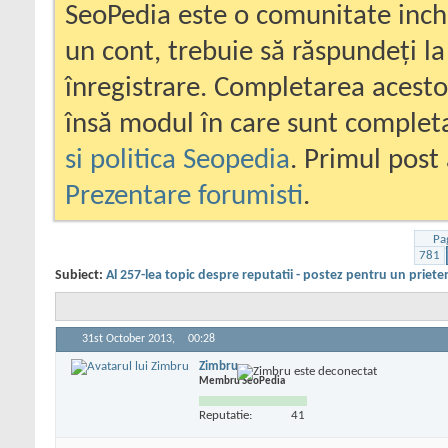
SeoPedia este o comunitate inc
un cont, trebuie să răspundeți la
înregistrare. Completarea acesto
însă modul în care sunt completa
si politica Seopedia
. Primul post 
Prezentare forumisti
.
Pa
781
Subiect:
Al 257-lea topic despre reputatii - postez pentru un priete
31st October 2013,
00:28
Zimbru
Membru SeoPedia
Reputatie:
41