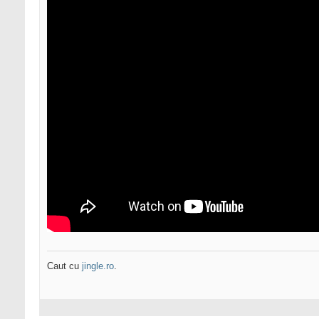
Caut cu
jingle.ro
.