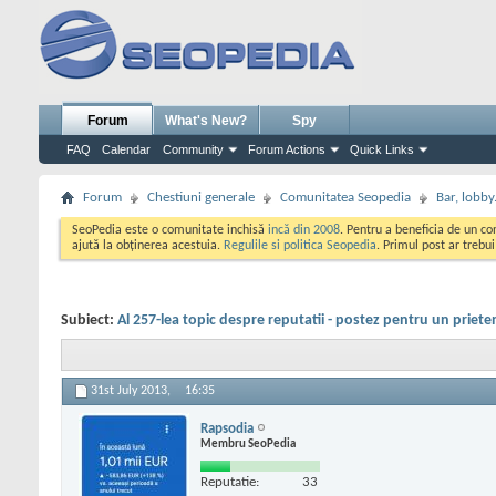
Forum
What's New?
Spy
FAQ
Calendar
Community
Forum Actions
Quick Links
Forum
Chestiuni generale
Comunitatea Seopedia
Bar, lobby.
SeoPedia este o comunitate inchisă
incă din 2008
. Pentru a beneficia de un c
ajută la obținerea acestuia.
Regulile si politica Seopedia
. Primul post ar trebu
Subiect:
Al 257-lea topic despre reputatii - postez pentru un priete
31st July 2013,
16:35
Rapsodia
Membru SeoPedia
Reputatie:
33