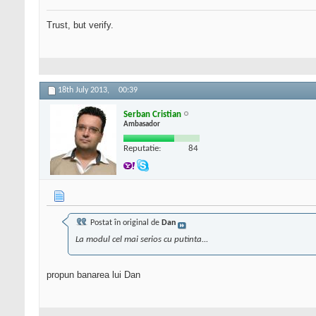
Trust, but verify.
18th July 2013,
00:39
Serban Cristian
Ambasador
Reputatie:
84
Postat în original de
Dan
La modul cel mai serios cu putinta...
propun banarea lui Dan