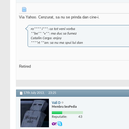
Via Yahoo. Cenzurat, sa nu se prinda dan cine-i.
ro**** i***: ca tot veni vorba
**be** *v**: ma duc sa fumez
Catalin Cerga: enjoy
****rt **an: sa nu ma spui lui dan
Retired
17th July 2013,
23:25
Vali D
Membru SeoPedia
Reputatie:
43