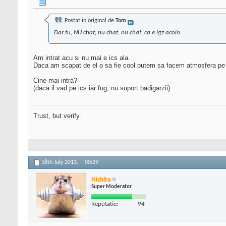
Postat în original de
Tom
Dar tu, NU chat, nu chat, nu chat, ca e igz acolo.
Am intrat acu si nu mai e ics ala.
Daca am scapat de el o sa fie cool putem sa facem atmosfera pe
Cine mai intra?
(daca il vad pe ics iar fug, nu suport badigarzii)
Trust, but verify.
18th July 2013,
00:29
Nichita
Super Moderator
Reputatie:
94