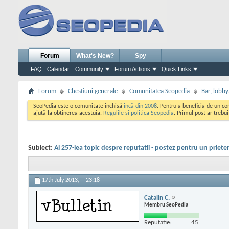
Forum
What's New?
Spy
FAQ
Calendar
Community
Forum Actions
Quick Links
Forum
Chestiuni generale
Comunitatea Seopedia
Bar, lobby.
SeoPedia este o comunitate inchisă
incă din 2008
. Pentru a beneficia de un c
ajută la obținerea acestuia.
Regulile si politica Seopedia
. Primul post ar trebu
Subiect:
Al 257-lea topic despre reputatii - postez pentru un priete
17th July 2013,
23:18
Catalin C.
Membru SeoPedia
Reputatie:
45