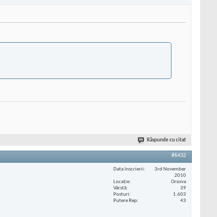
Răspunde cu citat
#6432
Data înscrierii
3rd November
2010
Locaţie
Orsova
Vârstă
39
Posturi
1.603
Putere Rep
43