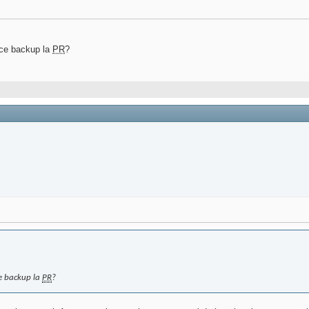
ace backup la
PR
?
ce backup la
PR
?