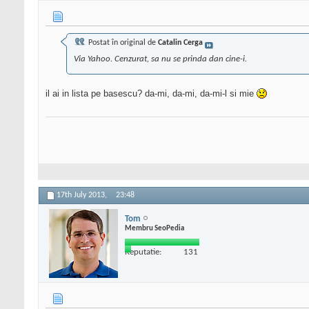
Postat în original de
Catalin Cerga
Via Yahoo. Cenzurat, sa nu se prinda dan cine-i.
il ai in lista pe basescu? da-mi, da-mi, da-mi-l si mie
17th July 2013,
23:48
Tom
Membru SeoPedia
Reputatie:
131