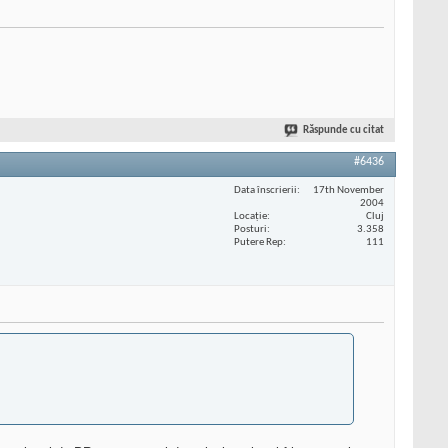
Răspunde cu citat
#6436
Data înscrierii
17th November
2004
Locaţie
Cluj
Posturi
3.358
Putere Rep
111