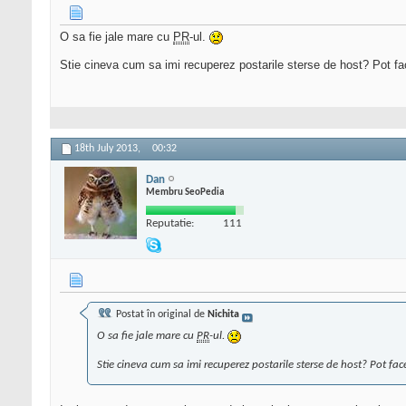
O sa fie jale mare cu
PR
-ul.
Stie cineva cum sa imi recuperez postarile sterse de host? Pot f
18th July 2013,
00:32
Dan
Membru SeoPedia
Reputatie:
111
Postat în original de
Nichita
O sa fie jale mare cu
PR
-ul.
Stie cineva cum sa imi recuperez postarile sterse de host? Pot fa