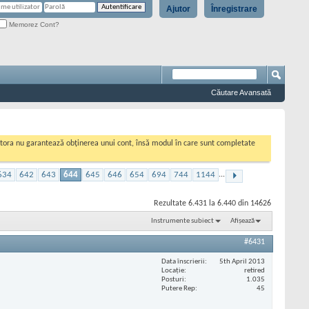
Ajutor
Înregistrare
Memorez Cont?
Căutare Avansată
cestora nu garantează obținerea unui cont, însă modul în care sunt completate
634
642
643
644
645
646
654
694
744
1144
...
Rezultate 6.431 la 6.440 din 14626
Instrumente subiect
Afișează
#6431
Data înscrierii
5th April 2013
Locaţie
retired
Posturi
1.035
Putere Rep
45