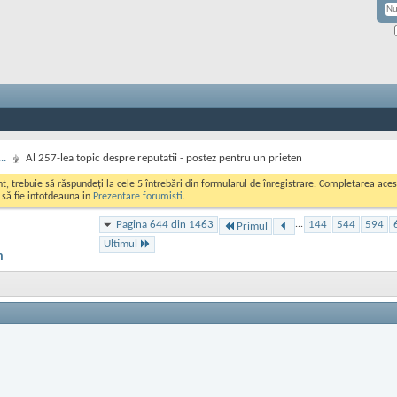
..
Al 257-lea topic despre reputatii - postez pentru un prieten
ont, trebuie să răspundeți la cele 5 întrebări din formularul de înregistrare. Completarea a
i să fie intotdeauna in
Prezentare forumisti
.
Pagina 644 din 1463
...
144
544
594
Primul
Ultimul
n