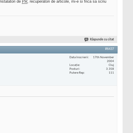
nstalatori de
PR
, recuperatori de articole, mi-e si frica sa scriu
Răspunde cu citat
#6437
Data înscrierii
17th November
2004
Locaţie
Cluj
Posturi
3.358
Putere Rep
111