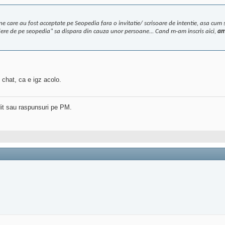
e care au fost acceptate pe Seopedia fara o invitatie/ scrisoare de intentie, asa cum s
redere de pe seopedia" sa dispara din cauza unor persoane... Cand m-am inscris aici,
am 
chat, ca e igz acolo.
dit sau raspunsuri pe PM.