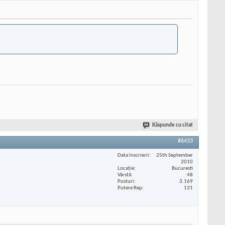
Răspunde cu citat
#6433
Data înscrierii
25th September
2010
Locaţie
Bucuresti
Vârstă
48
Posturi
3.169
Putere Rep
131