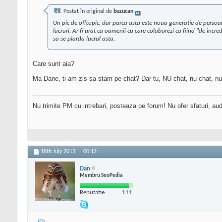
Postat în original de
buzucan
Un pic de offtopic, dar parca asta este noua generatie de persoan
lucruri. Ar fi urat ca oamenii cu care colaborezi ca fiind "de inc
sa se piarda lucrul asta.
Care sunt aia?
Ma Dane, ti-am zis sa stam pe chat? Dar tu, NU chat, nu chat, nu 
Nu trimite PM cu intrebari, posteaza pe forum! Nu ofer sfaturi, au
18th July 2013,
00:12
Dan
Membru SeoPedia
Reputatie:
111