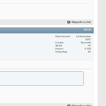
Răspunde cu citat
#6438
Data înscrierii
1st November
2007
Locaţie
Bucuresti
Vârstă
49
Posturi
4.328
Putere Rep
84