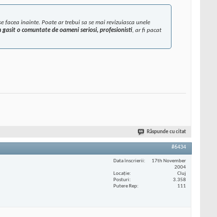
e facea inainte. Poate ar trebui sa se mai revizuiasca unele
gasit o comuntate de oameni seriosi, profesionisti
, ar fi pacat
Răspunde cu citat
#6434
Data înscrierii
17th November
2004
Locaţie
Cluj
Posturi
3.358
Putere Rep
111