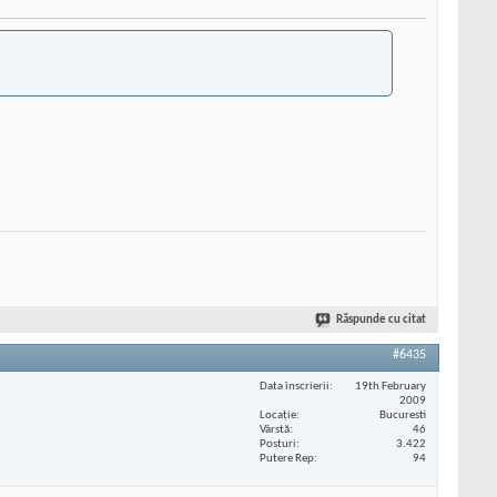
Răspunde cu citat
#6435
Data înscrierii
19th February
2009
Locaţie
Bucuresti
Vârstă
46
Posturi
3.422
Putere Rep
94