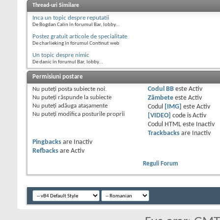
Thread-uri Similare
Inca un topic despre reputatii
De Bogdan Calin în forumul Bar, lobby...
Postez gratuit articole de specialitate
De charlieking în forumul Continut web
Un topic despre nimic
De danic în forumul Bar, lobby...
Permisiuni postare
Nu puteţi
posta subiecte noi.
Codul BB
este
Activ
Nu puteţi
răspunde la subiecte
Zâmbete
este
Activ
Nu puteţi
adăuga ataşamente
Codul
[IMG]
este
Activ
Nu puteţi
modifica posturile proprii
[VIDEO]
code is
Activ
Codul HTML este
Inactiv
Trackbacks
are
Inactiv
Pingbacks
are
Inactiv
Refbacks
are
Activ
Reguli Forum