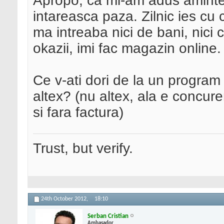
Apropo, ca mi-am adus aminte -
intareasca paza. Zilnic ies cu 
ma intreaba nici de bani, nic
okazii, imi fac magazin online.
Ce v-ati dori de la un program
altex? (nu altex, ala e concuren
si fara factura)
Trust, but verify.
24th October 2012,
18:10
Serban Cristian
Ambasador