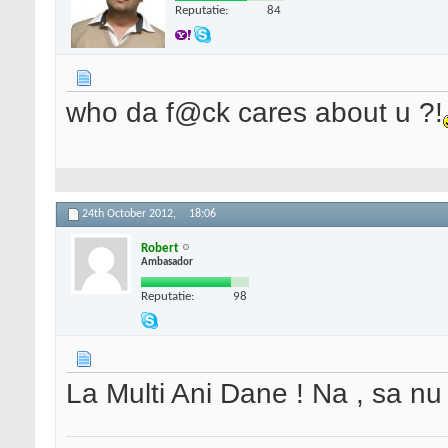
Reputatie:
84
who da f@ck cares about u ?!
24th October 2012,
18:06
Robert
Ambasador
Reputatie:
98
La Multi Ani Dane ! Na , sa nu 