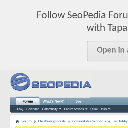
Follow SeoPedia For
with Tapa
Open in
Forum
What's New?
Spy
FAQ
Calendar
Community
Forum Actions
Quick Links
Forum
Chestiuni generale
Comunitatea Seopedia
Bar, lobby.