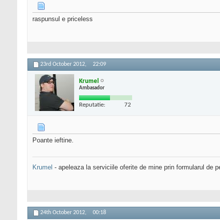
raspunsul e priceless
23rd October 2012,
22:09
Krumel
Ambasador
Reputatie:
72
Poante ieftine.
Krumel
- apeleaza la serviciile oferite de mine prin formularul de p
24th October 2012,
00:18