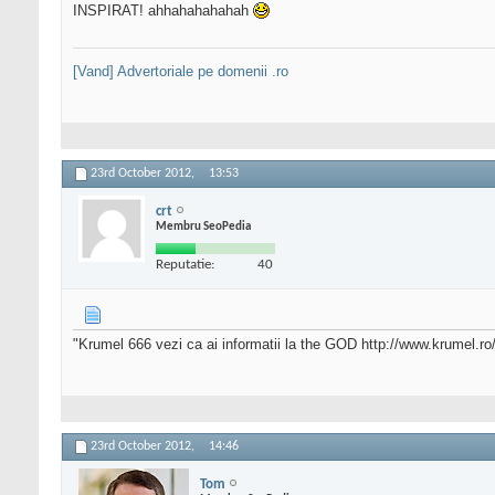
INSPIRAT! ahhahahahahah
[Vand] Advertoriale pe domenii .ro
23rd October 2012,
13:53
crt
Membru SeoPedia
Reputatie:
40
"Krumel 666 vezi ca ai informatii la the GOD http://www.krumel.ro
23rd October 2012,
14:46
Tom