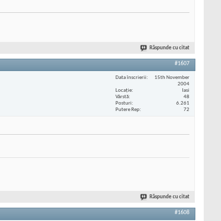
Răspunde cu citat
#1607
Data înscrierii
15th November
2004
Locaţie
Iasi
Vârstă
48
Posturi
6.261
Putere Rep
72
Răspunde cu citat
#1608