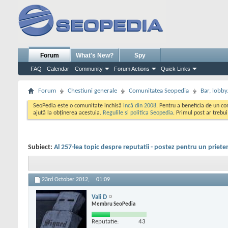
Forum
What's New?
Spy
FAQ
Calendar
Community
Forum Actions
Quick Links
Forum
Chestiuni generale
Comunitatea Seopedia
Bar, lobby.
SeoPedia este o comunitate inchisă
incă din 2008
. Pentru a beneficia de un c
ajută la obținerea acestuia.
Regulile si politica Seopedia
. Primul post ar trebu
Subiect:
Al 257-lea topic despre reputatii - postez pentru un priete
23rd October 2012,
01:09
Vali D
Membru SeoPedia
Reputatie:
43