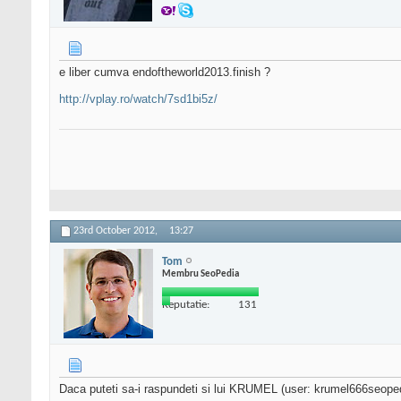
e liber cumva endoftheworld2013.finish ?
http://vplay.ro/watch/7sd1bi5z/
23rd October 2012,
13:27
Tom
Membru SeoPedia
Reputatie:
131
Daca puteti sa-i raspundeti si lui KRUMEL (user: krumel666seoped