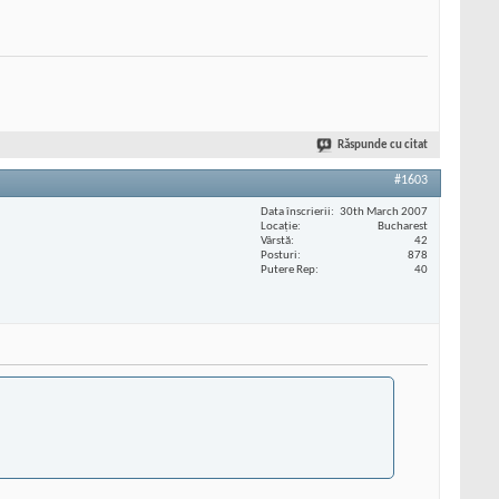
Răspunde cu citat
#1603
Data înscrierii
30th March 2007
Locaţie
Bucharest
Vârstă
42
Posturi
878
Putere Rep
40