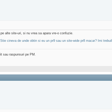
 alte site-uri, si nu vrea sa apara vre-o confuzie.
:
Stie cineva de unde obtin si eu un pr9 sau un site-wide pr8 macar? Imi trebuil
dit sau raspunsuri pe PM.