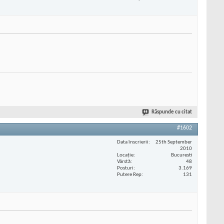
Răspunde cu citat
#1602
Data înscrierii
25th September
2010
Locaţie
Bucuresti
Vârstă
48
Posturi
3.169
Putere Rep
131