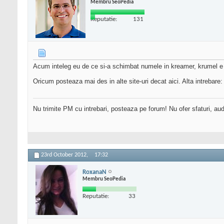
Membru SeoPedia
Reputatie:
131
Acum inteleg eu de ce si-a schimbat numele in kreamer, krumel e pe
Oricum posteaza mai des in alte site-uri decat aici. Alta intrebare
Nu trimite PM cu intrebari, posteaza pe forum! Nu ofer sfaturi, au
23rd October 2012,
17:32
RoxanaN
Membru SeoPedia
Reputatie:
33