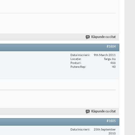
Răspunde cu citat
#1604
Data înscrierii
9th March 2011
Locaţie
Targu Jiu
Posturi
466
Putere Rep
40
Răspunde cu citat
#1605
Data înscrierii
25th September
2010