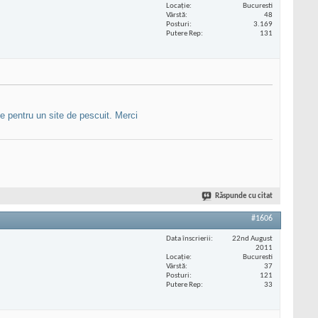
Locaţie
Bucuresti
Vârstă
48
Posturi
3.169
Putere Rep
131
e pentru un site de pescuit. Merci
Răspunde cu citat
#1606
Data înscrierii
22nd August
2011
Locaţie
Bucuresti
Vârstă
37
Posturi
121
Putere Rep
33