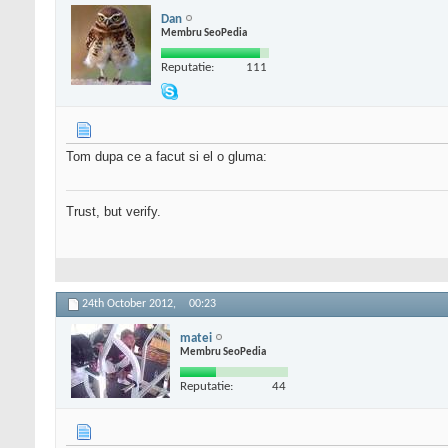
Dan
Membru SeoPedia
Reputatie:
111
Tom dupa ce a facut si el o gluma:
Trust, but verify.
24th October 2012,
00:23
matei
Membru SeoPedia
Reputatie:
44