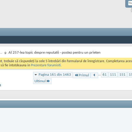
..
Al 257-lea topic despre reputatii - postez pentru un prieten
ont, trebuie să răspundeți la cele 5 întrebări din formularul de înregistrare. Completarea a
i să fie intotdeauna in
Prezentare forumisti
.
Pagina 161 din 1463
...
61
111
151
1
Primul
Ultimul
n