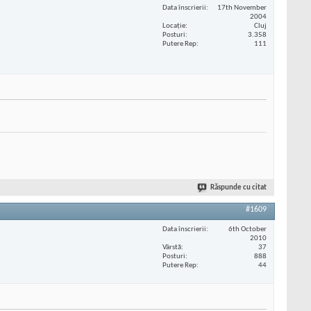
Data înscrierii
17th November
2004
Locaţie
Cluj
Posturi
3.358
Putere Rep
111
Răspunde cu citat
#1609
Data înscrierii
6th October
2010
Vârstă
37
Posturi
888
Putere Rep
44