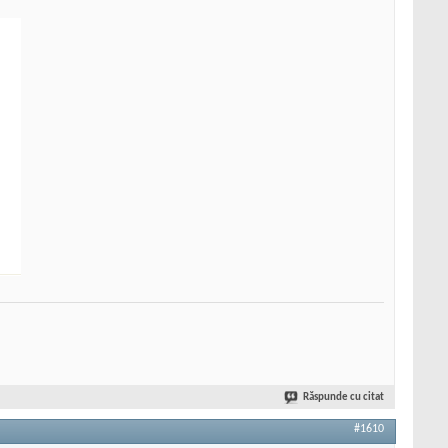
Răspunde cu citat
#1610