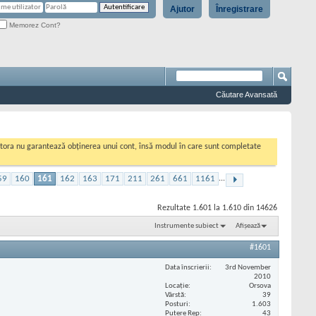
Ajutor
Înregistrare
Memorez Cont?
Căutare Avansată
cestora nu garantează obținerea unui cont, însă modul în care sunt completate
59
160
161
162
163
171
211
261
661
1161
...
Rezultate 1.601 la 1.610 din 14626
Instrumente subiect
Afișează
#1601
Data înscrierii
3rd November
2010
Locaţie
Orsova
Vârstă
39
Posturi
1.603
Putere Rep
43