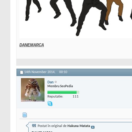
DANEMARCA
14th November 2014,
00:10
Dan
Membru SeoPedia
Reputatie:
111
Postat în original de
Hakuna Matata