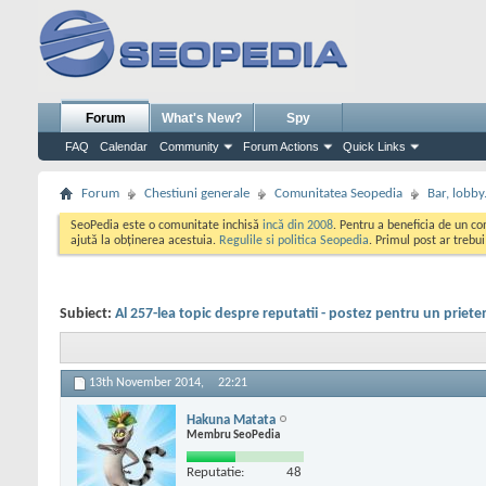
Forum
What's New?
Spy
FAQ
Calendar
Community
Forum Actions
Quick Links
Forum
Chestiuni generale
Comunitatea Seopedia
Bar, lobby.
SeoPedia este o comunitate inchisă
incă din 2008
. Pentru a beneficia de un c
ajută la obținerea acestuia.
Regulile si politica Seopedia
. Primul post ar trebu
Subiect:
Al 257-lea topic despre reputatii - postez pentru un priete
13th November 2014,
22:21
Hakuna Matata
Membru SeoPedia
Reputatie:
48