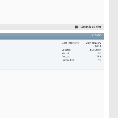
Răspunde cu citat
#11603
Data înscrierii
21st January
2011
Locaţie
Bucuresti
Vârstă
46
Posturi
791
Putere Rep
48