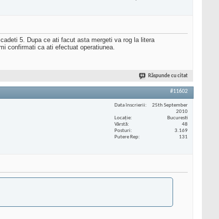
cadeti 5. Dupa ce ati facut asta mergeti va rog la litera
mi confirmati ca ati efectuat operatiunea.
Răspunde cu citat
#11602
Data înscrierii
25th September
2010
Locaţie
Bucuresti
Vârstă
48
Posturi
3.169
Putere Rep
131