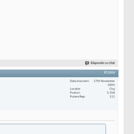
Răspunde cu citat
#11604
Data înscrierii
17th November
2004
Locaţie
Cluj
Posturi
3.358
Putere Rep
111