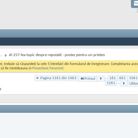
..
Al 257-lea topic despre reputatii - postez pentru un prieten
ont, trebuie să răspundeți la cele 5 întrebări din formularul de înregistrare. Completarea a
i să fie intotdeauna in
Prezentare forumisti
.
Pagina 1161 din 1463
...
161
661
1061
Primul
1261
...
Ultim
n