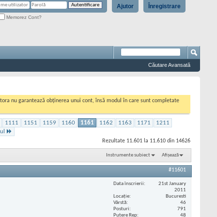
Ajutor
Înregistrare
Memorez Cont?
Căutare Avansată
cestora nu garantează obținerea unui cont, însă modul în care sunt completate
1111
1151
1159
1160
1161
1162
1163
1171
1211
ul
Rezultate 11.601 la 11.610 din 14626
Instrumente subiect
Afișează
#11601
Data înscrierii
21st January
2011
Locaţie
Bucuresti
Vârstă
46
Posturi
791
Putere Rep
48