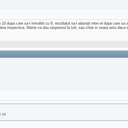
10 dupa care sa-l inmultiti cu 9, rezultatul sa-l adunati intre el dupa care sa s
itera respectiva. Maine va dau raspunsul la toti, sau chiar in seara asta daca i
a 10.