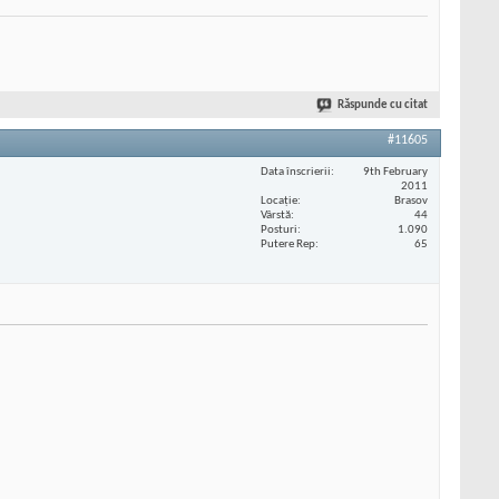
Răspunde cu citat
#11605
Data înscrierii
9th February
2011
Locaţie
Brasov
Vârstă
44
Posturi
1.090
Putere Rep
65