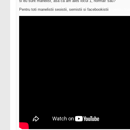
si eu sunt manelist, asa ca am ales locul 1, normal! sau?
Pentru toti manelistii seoistii, semistii si facebookistii
si pentru toa