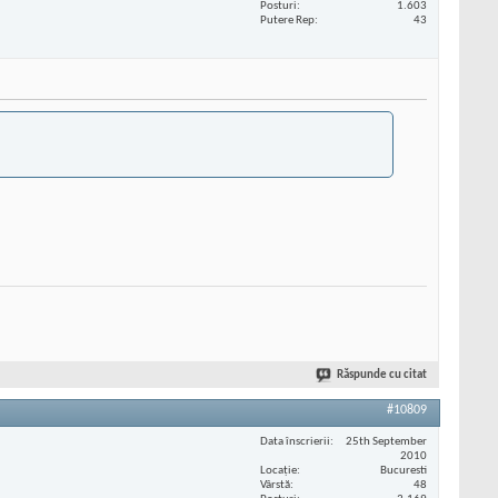
Posturi
1.603
Putere Rep
43
Răspunde cu citat
#10809
Data înscrierii
25th September
2010
Locaţie
Bucuresti
Vârstă
48