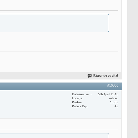
Răspunde cu citat
#10803
Data înscrierii
5th April 2013
Locaţie
retired
Posturi
1.035
Putere Rep
45