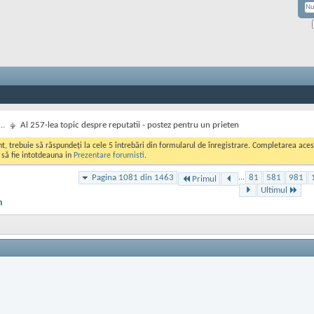
..
Al 257-lea topic despre reputatii - postez pentru un prieten
ont, trebuie să răspundeți la cele 5 întrebări din formularul de înregistrare. Completarea a
i să fie intotdeauna in
Prezentare forumisti
.
Pagina 1081 din 1463
...
81
581
981
Primul
Ultimul
n