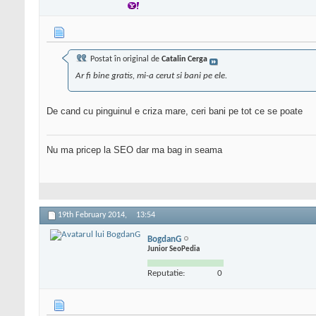
Postat în original de
Catalin Cerga
Ar fi bine gratis, mi-a cerut si bani pe ele.
De cand cu pinguinul e criza mare, ceri bani pe tot ce se poate
Nu ma pricep la SEO dar ma bag in seama
19th February 2014,
13:54
BogdanG
Junior SeoPedia
Reputatie:
0