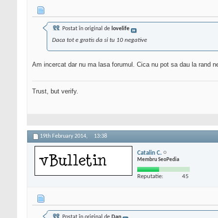
Postat în original de
lovelife
Daca tot e gratis da si tu 10 negative
Am incercat dar nu ma lasa forumul. Cica nu pot sa dau la rand n
Trust, but verify.
19th February 2014,
13:38
Catalin C.
Membru SeoPedia
Reputatie:
45
Postat în original de
Dan