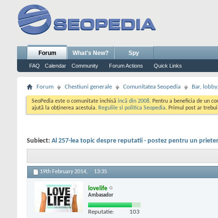
Forum
What's New?
Spy
FAQ
Calendar
Community
Forum Actions
Quick Links
Forum
Chestiuni generale
Comunitatea Seopedia
Bar, lobby.
SeoPedia este o comunitate inchisă
incă din 2008
. Pentru a beneficia de un c
ajută la obținerea acestuia.
Regulile si politica Seopedia
. Primul post ar trebu
Subiect:
Al 257-lea topic despre reputatii - postez pentru un priete
19th February 2014,
13:35
lovelife
Ambasador
Reputatie:
103