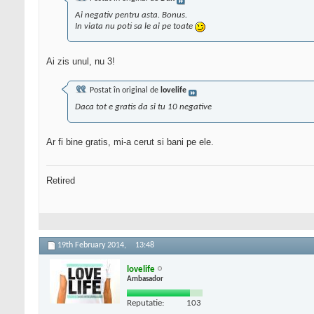
Ai negativ pentru asta. Bonus.
In viata nu poti sa le ai pe toate
Ai zis unul, nu 3!
Postat în original de
lovelife
Daca tot e gratis da si tu 10 negative
Ar fi bine gratis, mi-a cerut si bani pe ele.
Retired
19th February 2014,
13:48
lovelife
Ambasador
Reputatie:
103