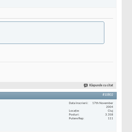
Răspunde cu citat
#10802
Data înscrierii
17th November
2004
Locaţie
Cluj
Posturi
3.358
Putere Rep
111