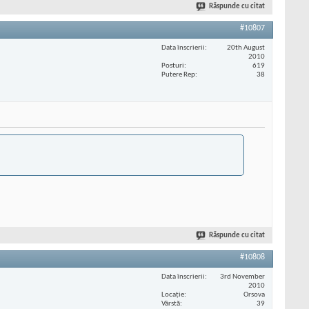
Răspunde cu citat
#10807
Data înscrierii
20th August
2010
Posturi
619
Putere Rep
38
Răspunde cu citat
#10808
Data înscrierii
3rd November
2010
Locaţie
Orsova
Vârstă
39