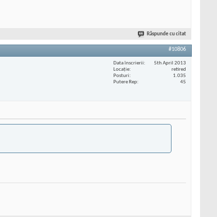
Răspunde cu citat
#10806
Data înscrierii
5th April 2013
Locaţie
retired
Posturi
1.035
Putere Rep
45