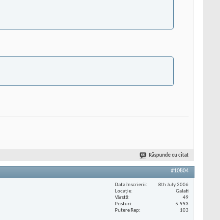
Răspunde cu citat
#10804
Data înscrierii
8th July 2006
Locaţie
Galati
Vârstă
49
Posturi
5.993
Putere Rep
103