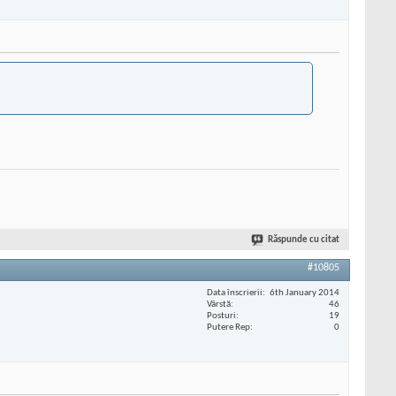
Răspunde cu citat
#10805
Data înscrierii
6th January 2014
Vârstă
46
Posturi
19
Putere Rep
0