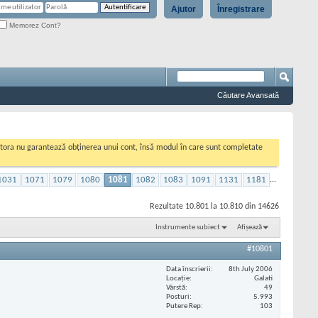
Ajutor
Înregistrare
Memorez Cont?
Căutare Avansată
cestora nu garantează obținerea unui cont, însă modul în care sunt completate
1031
1071
1079
1080
1081
1082
1083
1091
1131
1181
...
Rezultate 10.801 la 10.810 din 14626
Instrumente subiect
Afișează
#10801
Data înscrierii
8th July 2006
Locaţie
Galati
Vârstă
49
Posturi
5.993
Putere Rep
103