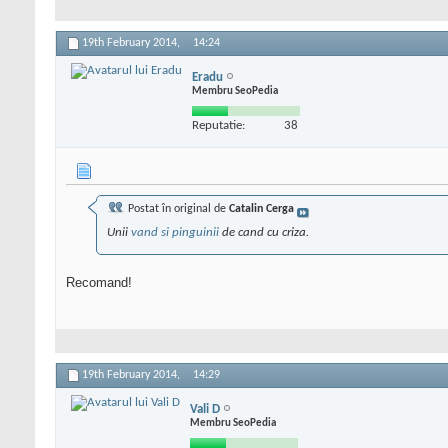
19th February 2014,
14:24
Eradu
Membru SeoPedia
Reputatie:
38
Postat în original de
Catalin Cerga
Unii
vand si pinguinii
de cand cu criza.
Recomand!
19th February 2014,
14:29
Vali D
Membru SeoPedia