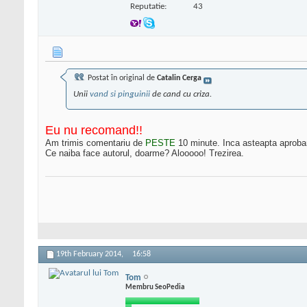
Reputatie:
43
Postat în original de
Catalin Cerga
Unii
vand si pinguinii
de cand cu criza.
Eu nu recomand!!
Am trimis comentariu de
PESTE
10 minute. Inca asteapta aproba
Ce naiba face autorul, doarme? Alooooo! Trezirea.
19th February 2014,
16:58
Tom
Membru SeoPedia