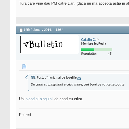
Tura care vine dau PM catre Dan, (daca nu ma accepta astia in afi
19th February 2014,
13:54
Catalin C.
Membru SeoPedia
Reputatie:
45
Postat în original de
lovelife
De cand cu pinguinul e criza mare, ceri bani pe tot ce se poate
Unii
vand si pinguinii
de cand cu criza.
Retired