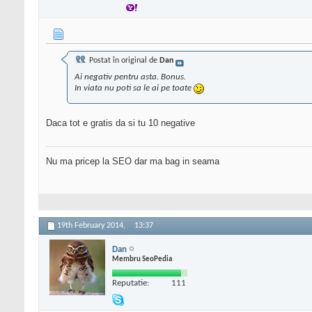
Postat în original de
Dan
Ai negativ pentru asta. Bonus.
In viata nu poti sa le ai pe toate
Daca tot e gratis da si tu 10 negative
Nu ma pricep la SEO dar ma bag in seama
19th February 2014,
13:37
Dan
Membru SeoPedia
Reputatie:
111