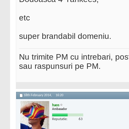
etc
super brandabil domeniu.
Nu trimite PM cu intrebari, pos
sau raspunsuri pe PM.
18th February 2014,
16:20
haos
Ambasador
Reputatie:
63