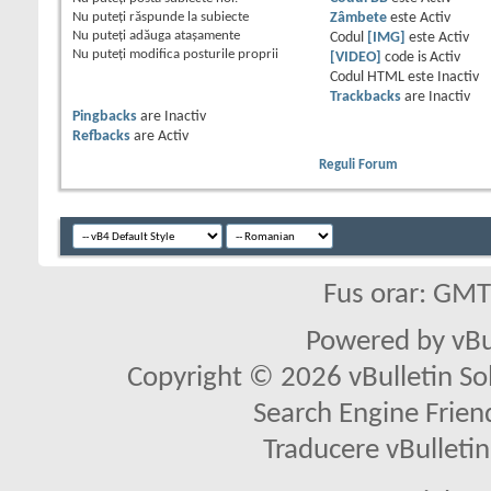
Nu puteţi
răspunde la subiecte
Zâmbete
este
Activ
Nu puteţi
adăuga ataşamente
Codul
[IMG]
este
Activ
Nu puteţi
modifica posturile proprii
[VIDEO]
code is
Activ
Codul HTML este
Inactiv
Trackbacks
are
Inactiv
Pingbacks
are
Inactiv
Refbacks
are
Activ
Reguli Forum
Fus orar: GM
Powered by vBu
Copyright © 2026 vBulletin Solu
Search Engine Frien
Traducere vBullet