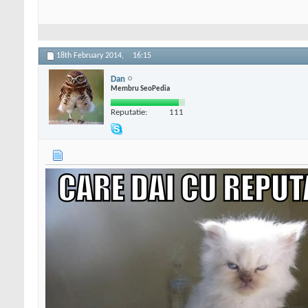
18th February 2014,
16:15
Dan
Membru SeoPedia
Reputatie:
111