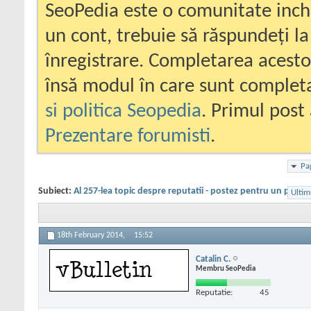
SeoPedia este o comunitate inc
un cont, trebuie să răspundeți la
înregistrare. Completarea acesto
însă modul în care sunt completa
si politica Seopedia
. Primul post 
Prezentare forumisti
.
Pa
Subiect:
Al 257-lea topic despre reputatii - postez pentru un priete
Ultim
18th February 2014,
15:52
Catalin C.
Membru SeoPedia
Reputatie:
45