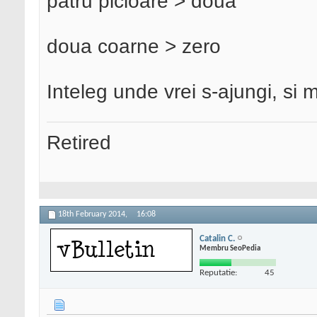
patru picioare > doua
doua coarne > zero
Inteleg unde vrei s-ajungi, si 
Retired
18th February 2014,
16:08
Catalin C.
Membru SeoPedia
Reputatie:
45