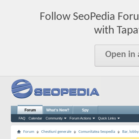
Follow SeoPedia For
with Tapa
Open in
Forum
What's New?
Spy
FAQ
Calendar
Community
Forum Actions
Quick Links
Forum
Chestiuni generale
Comunitatea Seopedia
Bar, lobby.