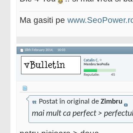
Ma gasiti pe
www.SeoPower.r
18th February 2014,
16:03
Catalin C.
Membru SeoPedia
Reputatie:
45
Postat în original de
Zimbru
mai mult ca perfect > perfectu