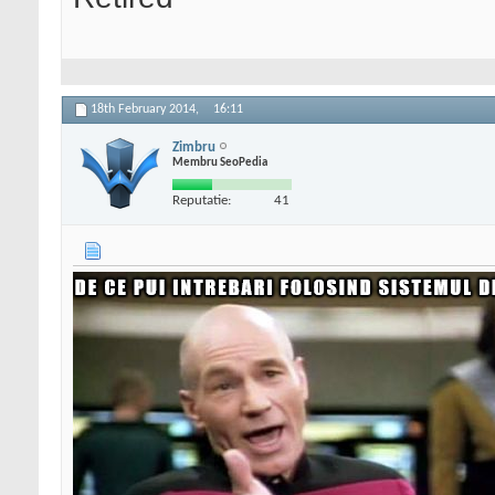
18th February 2014,
16:11
Zimbru
Membru SeoPedia
Reputatie:
41