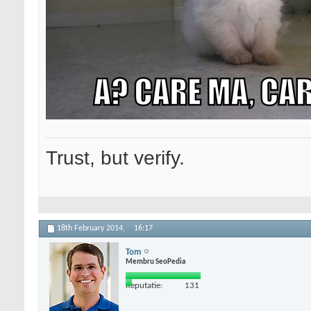
Trust, but verify.
18th February 2014,
16:17
Tom
Membru SeoPedia
Reputatie:
131