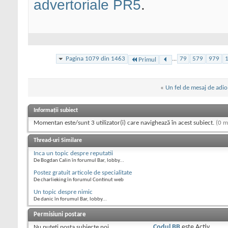
advertoriale PR5
.
Pagina 1079 din 1463
...
79
579
979
Primul
«
Un fel de mesaj de adio
Informații subiect
Momentan este/sunt 3 utilizator(i) care navighează în acest subiect.
(0 m
Thread-uri Similare
Inca un topic despre reputatii
De Bogdan Calin în forumul Bar, lobby...
Postez gratuit articole de specialitate
De charlieking în forumul Continut web
Un topic despre nimic
De danic în forumul Bar, lobby...
Permisiuni postare
Nu puteţi
posta subiecte noi.
Codul BB
este
Activ