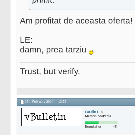
primit.
Am profitat de aceasta oferta!
LE:
damn, prea tarziu
Trust, but verify.
19th February 2014,
13:32
Catalin C.
Membru SeoPedia
Reputatie:
45