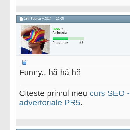
18th February 2014,
22:08
haos
Ambasador
Reputatie:
63
Funny.. hă hă hă
Citeste primul meu
curs SEO - 
advertoriale PR5
.