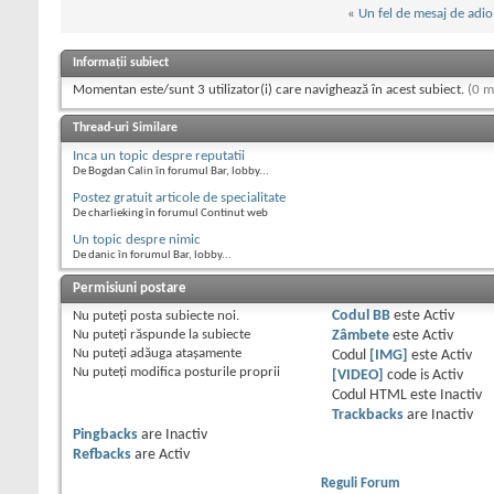
«
Un fel de mesaj de adio
Informații subiect
Momentan este/sunt 3 utilizator(i) care navighează în acest subiect.
(0 m
Thread-uri Similare
Inca un topic despre reputatii
De Bogdan Calin în forumul Bar, lobby...
Postez gratuit articole de specialitate
De charlieking în forumul Continut web
Un topic despre nimic
De danic în forumul Bar, lobby...
Permisiuni postare
Nu puteţi
posta subiecte noi.
Codul BB
este
Activ
Nu puteţi
răspunde la subiecte
Zâmbete
este
Activ
Nu puteţi
adăuga ataşamente
Codul
[IMG]
este
Activ
Nu puteţi
modifica posturile proprii
[VIDEO]
code is
Activ
Codul HTML este
Inactiv
Trackbacks
are
Inactiv
Pingbacks
are
Inactiv
Refbacks
are
Activ
Reguli Forum