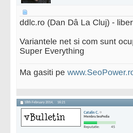
ddlc.ro (Dan Dâ La Cluj) - liber
Variantele net si com sunt oc
Super Everything
Ma gasiti pe
www.SeoPower.r
18th February 2014,
16:21
Catalin C.
Membru SeoPedia
Reputatie:
45