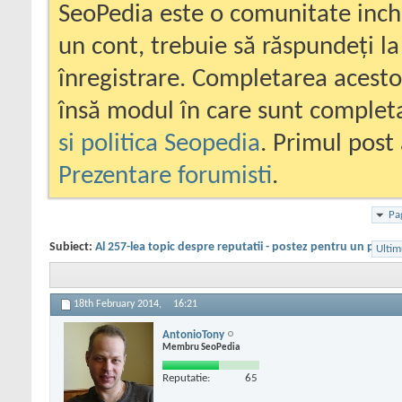
SeoPedia este o comunitate inc
un cont, trebuie să răspundeți la
înregistrare. Completarea acesto
însă modul în care sunt completa
si politica Seopedia
. Primul post 
Prezentare forumisti
.
Pa
Subiect:
Al 257-lea topic despre reputatii - postez pentru un priete
Ultim
18th February 2014,
16:21
AntonioTony
Membru SeoPedia
Reputatie:
65