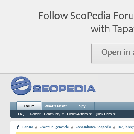
Follow SeoPedia For
with Tapa
Open in
Forum
What's New?
Spy
FAQ
Calendar
Community
Forum Actions
Quick Links
Forum
Chestiuni generale
Comunitatea Seopedia
Bar, lobby.