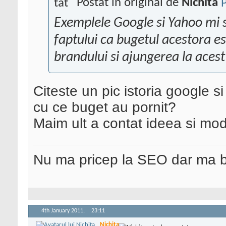
Postat în original de
Nichita
Exemplele Google si Yahoo mi 
faptului ca bugetul acestora es
brandului si ajungerea la acest
Citeste un pic istoria google si
cu ce buget au pornit?
Maim ult a contat ideea si mod
Nu ma pricep la SEO dar ma 
4th January 2011,
23:11
Nichita