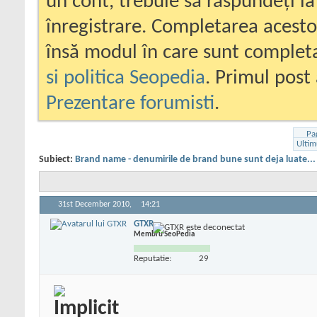
un cont, trebuie să răspundeți la
înregistrare. Completarea acesto
însă modul în care sunt completa
si politica Seopedia
. Primul post 
Prezentare forumisti
.
Pa
Ultim
Subiect:
Brand name - denumirile de brand bune sunt deja luate... 
31st December 2010,
14:21
GTXR
Membru SeoPedia
Reputatie:
29