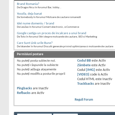
Brand Romania?
De Dragos Nicu în forumul Bar, lobby...
Yoozila, deja banat
De Somebody în forumul Motoare de cautare romanesti
Idei nume domeniu / brand
De LeoZao în forumul Comert electronic, e-Commerce
Google castiga un proces de incalcare a unui brand
De Toto în forumul Stiri despre motoarele de cautare, SEO si Marketing
Care Sunt Link-urile Bune?
De Iskander în forumul Discutii generale privind optimizarea si motoarele de cautare
Permisiuni postare
Nu puteţi
posta subiecte noi.
Codul BB
este
Activ
Nu puteţi
răspunde la subiecte
Zâmbete
este
Activ
Nu puteţi
adăuga ataşamente
Codul
[IMG]
este
Activ
Nu puteţi
modifica posturile proprii
[VIDEO]
code is
Activ
Codul HTML este
Inactiv
Trackbacks
are
Inactiv
Pingbacks
are
Inactiv
Refbacks
are
Activ
Reguli Forum