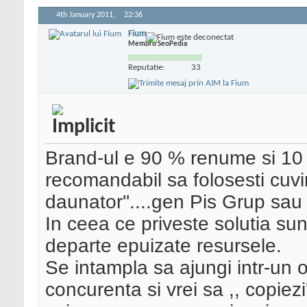
4th January 2011,
22:36
Fium
Membru SeoPedia
Reputatie:
33
Brand-ul e 90 % renume si 10
recomandabil sa folosesti cuvi
daunator''....gen Pis Grup sa
In ceea ce priveste solutia sun
departe epuizate resursele.
Se intampla sa ajungi intr-un 
concurenta si vrei sa ,, copiez