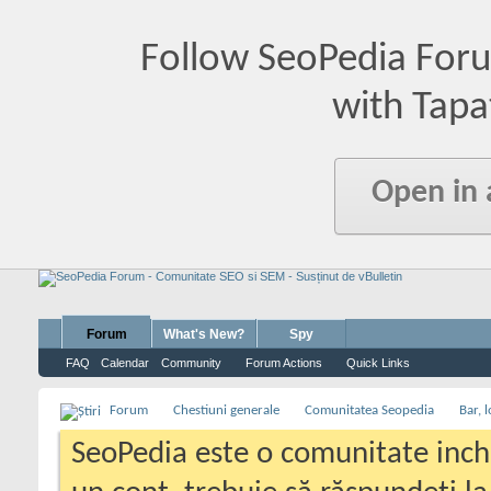
Follow SeoPedia For
with Tapa
Open in
Forum
What's New?
Spy
FAQ
Calendar
Community
Forum Actions
Quick Links
Forum
Chestiuni generale
Comunitatea Seopedia
Bar, l
SeoPedia este o comunitate inc