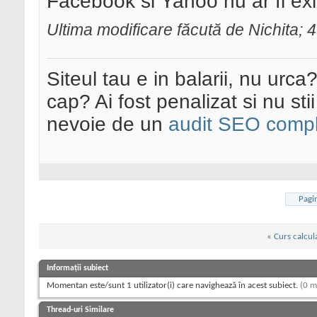
Facebook si Yahoo nu ar fi exi
Ultima modificare făcută de Nichita; 
Siteul tau e in balarii, nu urca
cap? Ai fost penalizat si nu sti
nevoie de un
audit SEO compl
Pagi
«
Curs calcul
Informații subiect
Momentan este/sunt 1 utilizator(i) care navighează în acest subiect.
(0 m
Thread-uri Similare