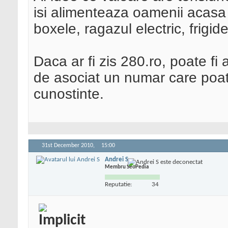
isi alimenteaza oamenii acasa 
boxele, ragazul electric, frigid
Daca ar fi zis 280.ro, poate f
de asociat un numar care poat
cunostinte.
31st December 2010,
15:00
Andrei S
Membru SeoPedia
Reputatie:
34