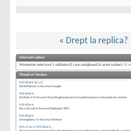
«
Drept la replica?
Informații subiect
Momentan este/sunt 1 utilizator(i) care navighează în acest subiect.
(0 m
Thread-uri Similare
Intrebare Ip-uri
De RoManiac în forumul Google
Intrebare.
De Radu V în forumul Discutii generale privind optimizarea si motoarele de cautare
intrebare
De cristi-net în forumul Dezbateri SEM
Intrebare
De bogdancr în forumul Adsense
Am si eu o intrebare...
De maxxone în forumul Discutii generale privind optimizarea si motoarele de cautare