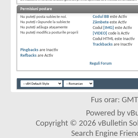
Permisiuni postare
Nu puteţi
posta subiecte noi.
Codul BB
este
Activ
Nu puteţi
răspunde la subiecte
Zâmbete
este
Activ
Nu puteţi
adăuga ataşamente
Codul
[IMG]
este
Activ
Nu puteţi
modifica posturile proprii
[VIDEO]
code is
Activ
Codul HTML este
Inactiv
Trackbacks
are
Inactiv
Pingbacks
are
Inactiv
Refbacks
are
Activ
Reguli Forum
Fus orar: GM
Powered by vBu
Copyright © 2026 vBulletin Solu
Search Engine Frien