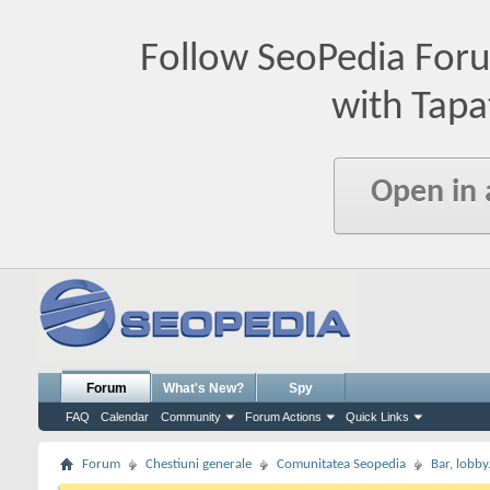
Follow SeoPedia For
with Tapa
Open in
Forum
What's New?
Spy
FAQ
Calendar
Community
Forum Actions
Quick Links
Forum
Chestiuni generale
Comunitatea Seopedia
Bar, lobby.