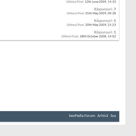
Ultimul Post:
12th June 2009,
14:33
Răspunsuri:
7
Ultimul Post:
25th May 2009,
00:28
Răspunsuri:
5
Ultimul Post:
20th May 2009,
21:23
Răspunsuri:
1
Ultimul Post:
28th October 2008,
14:02
SeoPedia Forum
Arhivă
Sus