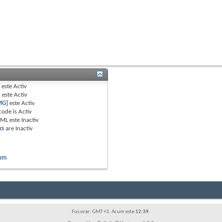
B
este
Activ
e
este
Activ
MG]
este
Activ
code is
Activ
TML este
Inactiv
ks
are
Inactiv
rum
Fus orar: GMT +3. Acum este
12:39
.