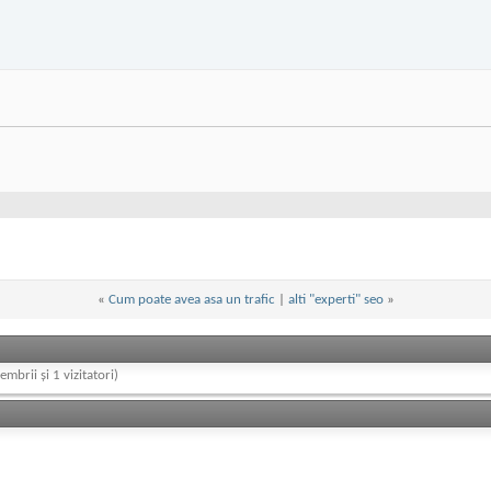
«
Cum poate avea asa un trafic
|
alti "experti" seo
»
embrii și 1 vizitatori)