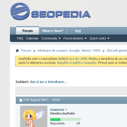
Forum
What's New?
Spy
FAQ
Calendar
Community
Forum Actions
Quick Links
Forum
Motoare de cautare. Google, Yahoo!, MSN
Discutii gene
SeoPedia este o comunitate inchisă
incă din 2008
. Pentru a beneficia de un c
ajută la obținerea acestuia.
Regulile si politica Seopedia
. Primul post ar trebu
Subiect:
Am si eu o intrebare...
27th August 2007,
16:00
maxxone
Membru SeoPedia
Reputatie:
36