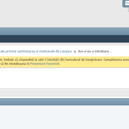
rale privind optimizarea si motoarele de cautare
Am si eu o intrebare...
ont, trebuie să răspundeți la cele 5 întrebări din formularul de înregistrare. Completarea a
i să fie intotdeauna in
Prezentare forumisti
.