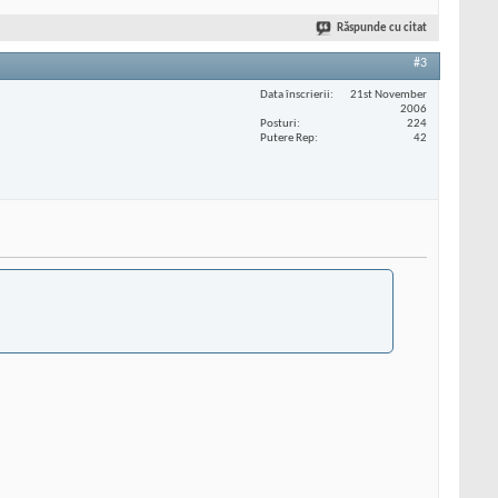
Răspunde cu citat
#3
Data înscrierii
21st November
2006
Posturi
224
Putere Rep
42