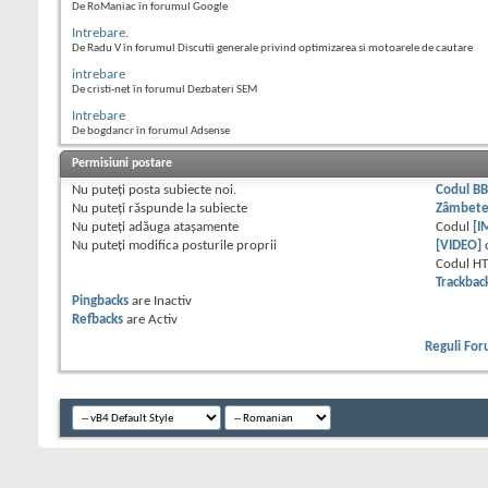
De RoManiac în forumul Google
Intrebare.
De Radu V în forumul Discutii generale privind optimizarea si motoarele de cautare
intrebare
De cristi-net în forumul Dezbateri SEM
Intrebare
De bogdancr în forumul Adsense
Permisiuni postare
Nu puteţi
posta subiecte noi.
Codul B
Nu puteţi
răspunde la subiecte
Zâmbet
Nu puteţi
adăuga ataşamente
Codul
[I
Nu puteţi
modifica posturile proprii
[VIDEO]
Codul H
Trackbac
Pingbacks
are
Inactiv
Refbacks
are
Activ
Reguli Fo