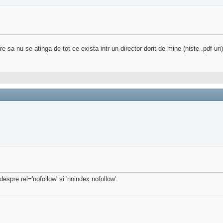
sa nu se atinga de tot ce exista intr-un director dorit de mine (niste .pdf-uri
espre rel='nofollow' si 'noindex nofollow'.