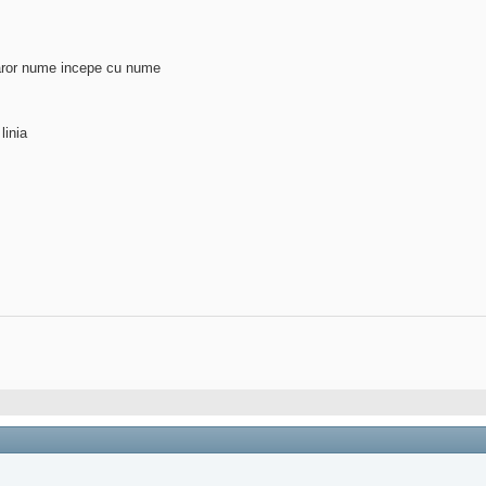
l caror nume incepe cu nume
linia