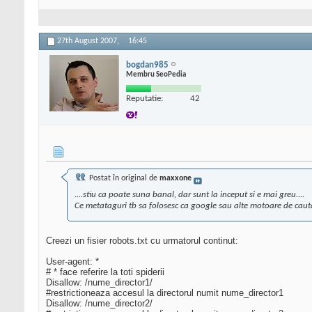
27th August 2007,
16:45
bogdan985
Membru SeoPedia
Reputatie:
42
Postat în original de
maxxone
....stiu ca poate suna banal, dar sunt la inceput si e mai greu....
Ce metataguri tb sa folosesc ca google sau alte motoare de cautare
Creezi un fisier robots.txt cu urmatorul continut:
User-agent: *
# * face referire la toti spiderii
Disallow: /nume_director1/
#restrictioneaza accesul la directorul numit nume_director1
Disallow: /nume_director2/