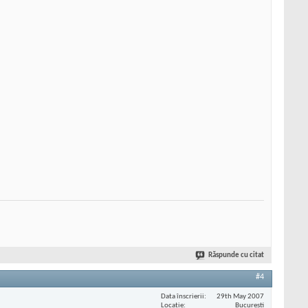
Răspunde cu citat
#4
Data înscrierii
29th May 2007
Locaţie
Bucuresti