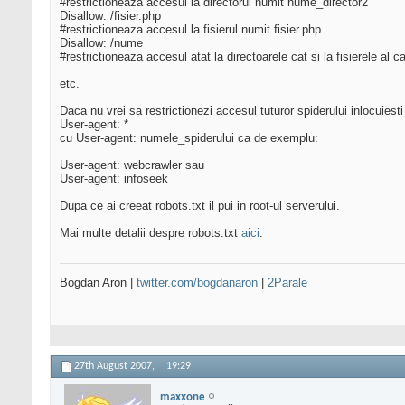
#restrictioneaza accesul la directorul numit nume_director2
Disallow: /fisier.php
#restrictioneaza accesul la fisierul numit fisier.php
Disallow: /nume
#restrictioneaza accesul atat la directoarele cat si la fisierele a
etc.
Daca nu vrei sa restrictionezi accesul tuturor spiderului inlocuiesti 
User-agent: *
cu User-agent: numele_spiderului ca de exemplu:
User-agent: webcrawler sau
User-agent: infoseek
Dupa ce ai creeat robots.txt il pui in root-ul serverului.
Mai multe detalii despre robots.txt
aici
:
Bogdan Aron |
twitter.com/bogdanaron
|
2Parale
27th August 2007,
19:29
maxxone