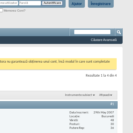
Ajutor
Înregistrare
Memorez Cont?
Căutare Avansată
cestora nu garantează obținerea unui cont, însă modul în care sunt completate
Rezultate 1 la 4 din 4
Instrumente subiect
Afișează
#1
Data înscrierii
29th May 2007
Locaţie
Bucuresti
Vârstă
48
Posturi
30
Putere Rep
36