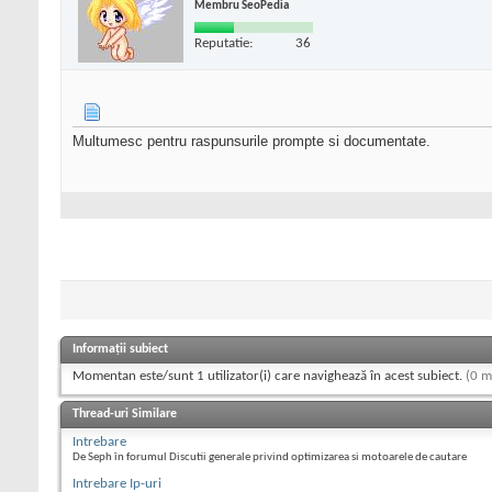
Membru SeoPedia
Reputatie:
36
Multumesc pentru raspunsurile prompte si documentate.
Informații subiect
Momentan este/sunt 1 utilizator(i) care navighează în acest subiect.
(0 m
Thread-uri Similare
Intrebare
De Seph în forumul Discutii generale privind optimizarea si motoarele de cautare
Intrebare Ip-uri