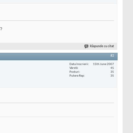
)?
Răspunde cu citat
#2
Data înscrierii
15th June 2007
Vârstă
45
Posturi
35
Putere Rep
35