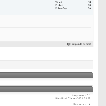
Vârstă
48
Posturi
30
Putere Rep
36
Răspunde cu citat
Răspunsuri:
10
Ultimul Post:
7th July 2009,
09:22
Răspunsuri:
7