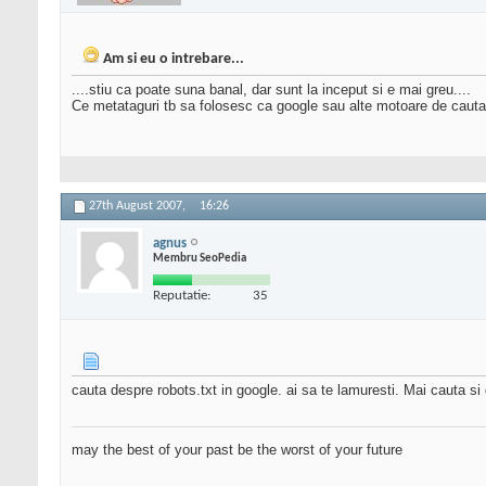
Am si eu o intrebare...
....stiu ca poate suna banal, dar sunt la inceput si e mai greu....
Ce metataguri tb sa folosesc ca google sau alte motoare de cautare 
27th August 2007,
16:26
agnus
Membru SeoPedia
Reputatie:
35
cauta despre robots.txt in google. ai sa te lamuresti. Mai cauta si d
may the best of your past be the worst of your future