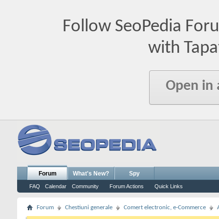
Follow SeoPedia For
with Tapa
Open in
Forum
What's New?
Spy
FAQ
Calendar
Community
Forum Actions
Quick Links
Forum
Chestiuni generale
Comert electronic, e-Commerce