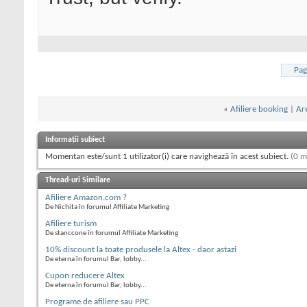
Pag
«
Afiliere booking
|
Are
Informații subiect
Momentan este/sunt 1 utilizator(i) care navighează în acest subiect.
(0 m
Thread-uri Similare
Afiliere Amazon.com ?
De Nichita în forumul Affiliate Marketing
Afiliere turism
De stanccone în forumul Affiliate Marketing
10% discount la toate produsele la Altex - daor astazi
De eterna în forumul Bar, lobby...
Cupon reducere Altex
De eterna în forumul Bar, lobby...
Programe de afiliere sau PPC