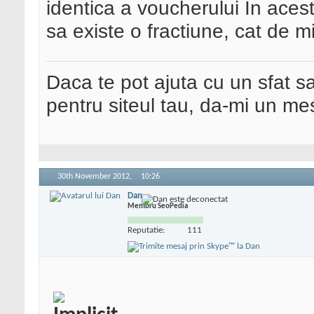
identica a voucherului
In acest
sa existe o fractiune, cat de m
Daca te pot ajuta cu un sfat s
pentru siteul tau, da-mi un me
30th November 2012,
10:26
Dan
Membru SeoPedia
Reputatie:
111