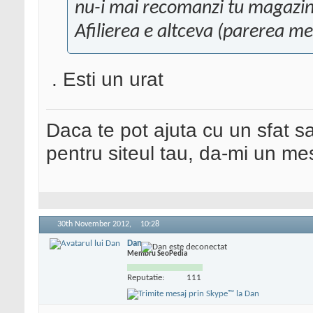
nu-i mai recomanzi tu magazinul,
Afilierea e altceva (parerea me
. Esti un urat
Daca te pot ajuta cu un sfat s
pentru siteul tau, da-mi un me
30th November 2012,
10:28
Dan
Membru SeoPedia
Reputatie:
111