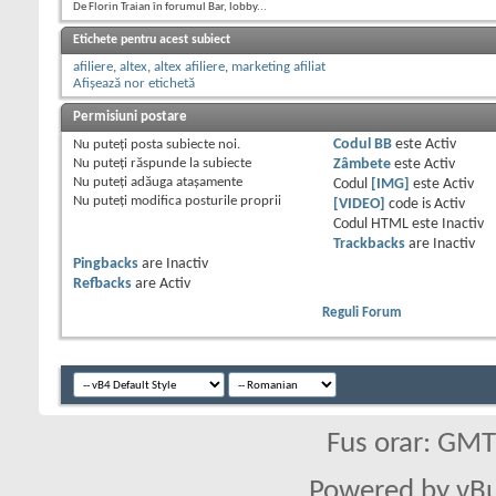
De Florin Traian în forumul Bar, lobby...
Etichete pentru acest subiect
afiliere
,
altex
,
altex afiliere
,
marketing afiliat
Afișează nor etichetă
Permisiuni postare
Nu puteţi
posta subiecte noi.
Codul BB
este
Activ
Nu puteţi
răspunde la subiecte
Zâmbete
este
Activ
Nu puteţi
adăuga ataşamente
Codul
[IMG]
este
Activ
Nu puteţi
modifica posturile proprii
[VIDEO]
code is
Activ
Codul HTML este
Inactiv
Trackbacks
are
Inactiv
Pingbacks
are
Inactiv
Refbacks
are
Activ
Reguli Forum
Fus orar: GM
Powered by vBu