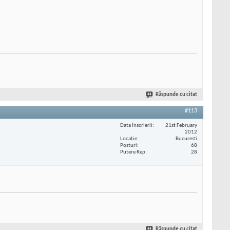
Răspunde cu citat
#113
Data înscrierii
21st February
2012
Locaţie
Bucuresti
Posturi
68
Putere Rep
28
Răspunde cu citat