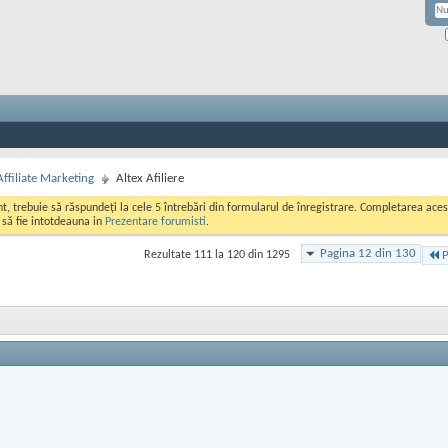
Affiliate Marketing
Altex Afiliere
ont, trebuie să răspundeți la cele 5 întrebări din formularul de înregistrare. Completarea a
i să fie intotdeauna in
Prezentare forumisti
.
Pagina 12 din 130
Rezultate 111 la 120 din 1295
P