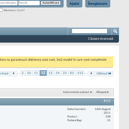
Ajutor
Înregistrare
Memorez Cont?
Căutare Avansată
cestora nu garantează obținerea unui cont, însă modul în care sunt completate
...
2
10
11
12
13
14
22
62
112
...
rimul
Ultimul
Instrumente subiect
Afișează
#111
Data înscrierii
16th August
2011
Posturi
338
Putere Rep
31