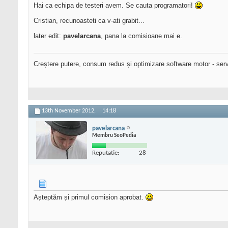
Hai ca echipa de testeri avem. Se cauta programatori!
Cristian, recunoasteti ca v-ati grabit...
later edit:
pavelarcana
, pana la comisioane mai e.
Creștere putere, consum redus și optimizare software motor - serv
13th November 2012,
14:18
pavelarcana
Membru SeoPedia
Reputatie:
28
Așteptăm și primul comision aprobat.