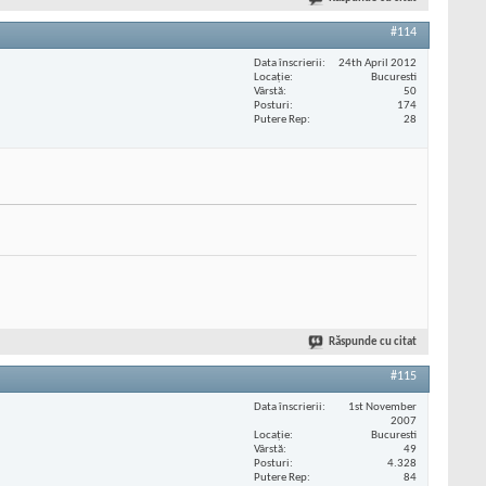
#114
Data înscrierii
24th April 2012
Locaţie
Bucuresti
Vârstă
50
Posturi
174
Putere Rep
28
Răspunde cu citat
#115
Data înscrierii
1st November
2007
Locaţie
Bucuresti
Vârstă
49
Posturi
4.328
Putere Rep
84