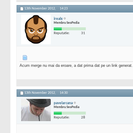
13th November 2012,
14:23
irealx
Membru SeoPedia
Reputatie:
31
Acum merge nu mai da eroare, a dat prima dat pe un link generat.
13th November 2012,
14:30
pavelarcana
Membru SeoPedia
Reputatie:
28