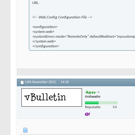
URL.
<!-- Web.Config Configuration File -->
<configuration>
<system.web>
<customErrors mode="RemoteOnly" defaultRedirect="mycustom
</system.web>
</configuration>
13th November 2012,
14:16
-Rares-
Ambasador
Reputatie:
54