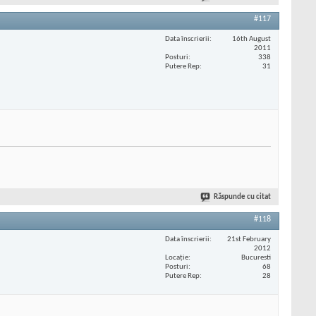
#117
Data înscrierii
16th August
2011
Posturi
338
Putere Rep
31
Răspunde cu citat
#118
Data înscrierii
21st February
2012
Locaţie
Bucuresti
Posturi
68
Putere Rep
28