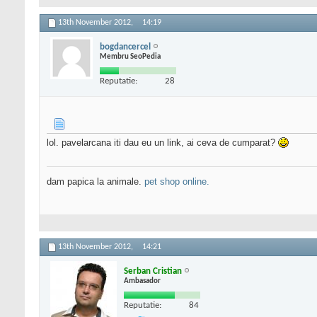
13th November 2012,
14:19
bogdancercel
Membru SeoPedia
Reputatie:
28
lol. pavelarcana iti dau eu un link, ai ceva de cumparat?
dam papica la animale.
pet shop online.
13th November 2012,
14:21
Serban Cristian
Ambasador
Reputatie:
84