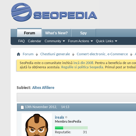
Forum
What's New?
Spy
FAQ
Calendar
Community
Forum Actions
Quick Links
Forum
Chestiuni generale
Comert electronic, e-Commerce
SeoPedia este o comunitate inchisă
incă din 2008
. Pentru a beneficia de un c
ajută la obținerea acestuia.
Regulile si politica Seopedia
. Primul post ar trebu
Subiect:
Altex Afiliere
13th November 2012,
14:13
irealx
Membru SeoPedia
Reputatie:
31