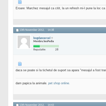
Eroare: Marchez mesajul ca citit, la un refresh mi-l pune la loc ca 
13th November 2012,
14:38
bogdancercel
Membru SeoPedia
Reputatie:
28
daca se poate si la tichetul de suport sa apara "mesajul a fost tr
dam papica la animale.
pet shop online.
13th November 2012,
14:43