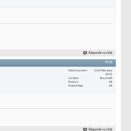
Răspunde cu citat
#116
Data înscrierii
21st February
2012
Locaţie
Bucuresti
Posturi
68
Putere Rep
28
Răspunde cu citat