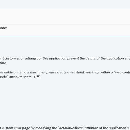
oare:
nt custom error settings for this application prevent the details of the application err
hine.
e viewable on remote machines, please create a <customErrors> tag within a "web.config"
ode" attribute set to "Off".
a custom error page by modifying the "defaultRedirect" attribute of the application's