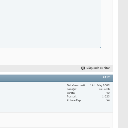
Răspunde cu citat
#112
Data înscrierii
14th May 2009
Locaţie
Bucuresti
Vârstă
40
Posturi
1.623
Putere Rep
54