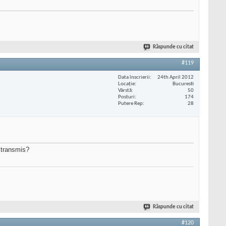
Răspunde cu citat
#119
Data înscrierii
24th April 2012
Locaţie
Bucuresti
Vârstă
50
Posturi
174
Putere Rep
28
t transmis?
Răspunde cu citat
#120