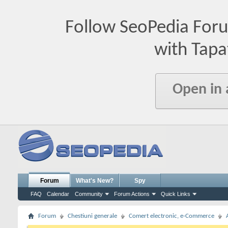
Follow SeoPedia For
with Tapa
Open in
Forum
What's New?
Spy
FAQ
Calendar
Community
Forum Actions
Quick Links
Forum
Chestiuni generale
Comert electronic, e-Commerce