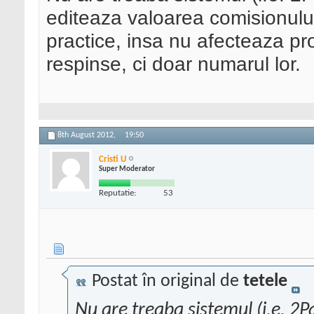
editeaza valoarea comisionulu
practice, insa nu afecteaza pr
respinse, ci doar numarul lor.
8th August 2012,
19:50
Cristi U
Super Moderator
Reputatie:
53
Postat în original de
tetele
Nu are treaba sistemul (i.e. 2