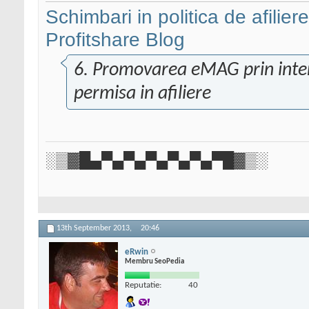
Schimbari in politica de afilier
Profitshare Blog
6. Promovarea eMAG prin inte
permisa in afiliere
░▒▓█▄▀▄▀▄▀▄▀▄▀▄▀█▓▒░
13th September 2013,
20:46
eRwin
Membru SeoPedia
Reputatie:
40