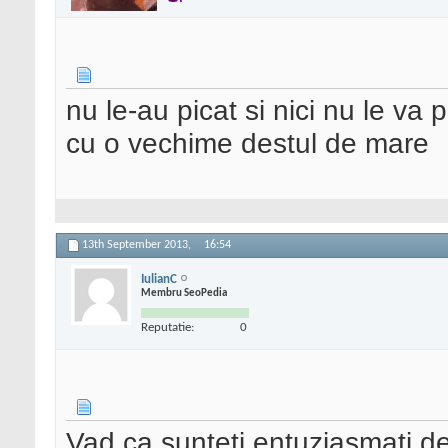
nu le-au picat si nici nu le va pi
cu o vechime destul de mare
13th September 2013,
16:54
IulianC
Membru SeoPedia
Reputatie:
0
Vad ca sunteti entuziasmati de