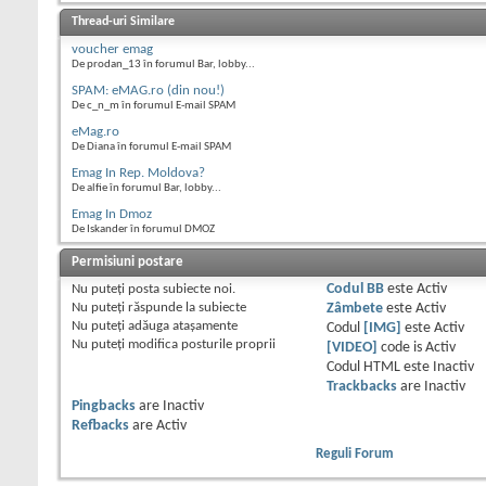
Thread-uri Similare
voucher emag
De prodan_13 în forumul Bar, lobby...
SPAM: eMAG.ro (din nou!)
De c_n_m în forumul E-mail SPAM
eMag.ro
De Diana în forumul E-mail SPAM
Emag In Rep. Moldova?
De alfie în forumul Bar, lobby...
Emag In Dmoz
De Iskander în forumul DMOZ
Permisiuni postare
Nu puteţi
posta subiecte noi.
Codul BB
este
Activ
Nu puteţi
răspunde la subiecte
Zâmbete
este
Activ
Nu puteţi
adăuga ataşamente
Codul
[IMG]
este
Activ
Nu puteţi
modifica posturile proprii
[VIDEO]
code is
Activ
Codul HTML este
Inactiv
Trackbacks
are
Inactiv
Pingbacks
are
Inactiv
Refbacks
are
Activ
Reguli Forum