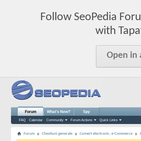
Follow SeoPedia For
with Tapa
Open in
Forum
What's New?
Spy
FAQ
Calendar
Community
Forum Actions
Quick Links
Forum
Chestiuni generale
Comert electronic, e-Commerce