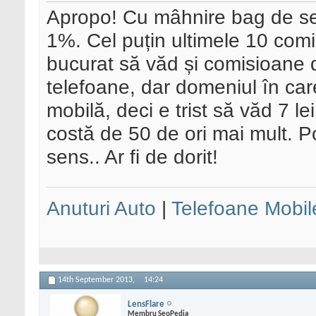
Apropo! Cu mâhnire bag de se
1%. Cel puțin ultimele 10 com
bucurat să văd și comisioane 
telefoane, dar domeniul în car
mobilă, deci e trist să văd 7 
costă de 50 de ori mai mult. P
sens.. Ar fi de dorit!
Anuturi Auto
|
Telefoane Mobil
14th September 2013,
14:24
LensFlare
Membru SeoPedia