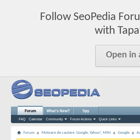
Follow SeoPedia For
with Tapa
Open in
Forum
What's New?
Spy
FAQ
Calendar
Community
Forum Actions
Quick Links
Forum
Motoare de cautare. Google, Yahoo!, MSN
Google
A