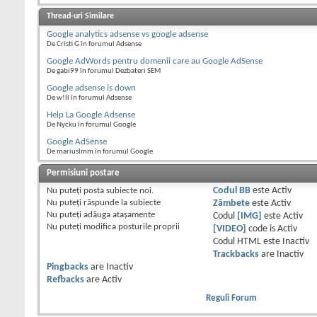
Thread-uri Similare
Google analytics adsense vs google adsense
De Cristi G în forumul Adsense
Google AdWords pentru domenii care au Google AdSense
De gabi99 în forumul Dezbateri SEM
Google adsense is down
De w!ll în forumul Adsense
Help La Google Adsense
De Nycku în forumul Google
Google AdSense
De mariuslmm în forumul Google
Permisiuni postare
Nu puteţi
posta subiecte noi.
Codul BB
este
Activ
Nu puteţi
răspunde la subiecte
Zâmbete
este
Activ
Nu puteţi
adăuga ataşamente
Codul
[IMG]
este
Activ
Nu puteţi
modifica posturile proprii
[VIDEO]
code is
Activ
Codul HTML este
Inactiv
Trackbacks
are
Inactiv
Pingbacks
are
Inactiv
Refbacks
are
Activ
Reguli Forum