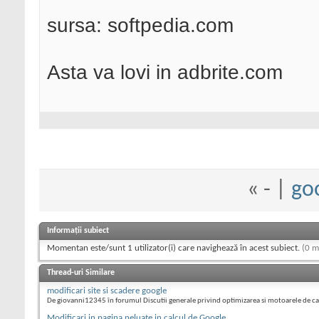
sursa: softpedia.com
Asta va lovi in adbrite.com
«
- |
go
Informații subiect
Momentan este/sunt 1 utilizator(i) care navighează în acest subiect.
(0 m
Thread-uri Similare
modificari site si scadere google
De giovanni12345 în forumul Discutii generale privind optimizarea si motoarele de c
Modificari in pagina neluate in calcul de Google