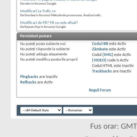
De nelu în forumul Google
Modificari La Trafic.ro
De lbordea în forumul Metode de promovare, Analiza trafic.
Modificari de PR? PR nu este afisat?
De Razvan Pop în forumul Google
Permisiuni postare
Nu puteţi
posta subiecte noi.
Codul BB
este
Activ
Nu puteţi
răspunde la subiecte
Zâmbete
este
Activ
Nu puteţi
adăuga ataşamente
Codul
[IMG]
este
Activ
Nu puteţi
modifica posturile proprii
[VIDEO]
code is
Activ
Codul HTML este
Inactiv
Trackbacks
are
Inactiv
Pingbacks
are
Inactiv
Refbacks
are
Activ
Reguli Forum
Fus orar: GM