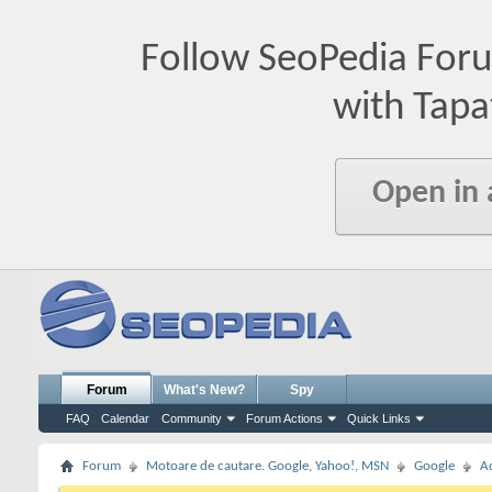
Follow SeoPedia For
with Tapa
Open in
Forum
What's New?
Spy
FAQ
Calendar
Community
Forum Actions
Quick Links
Forum
Motoare de cautare. Google, Yahoo!, MSN
Google
A