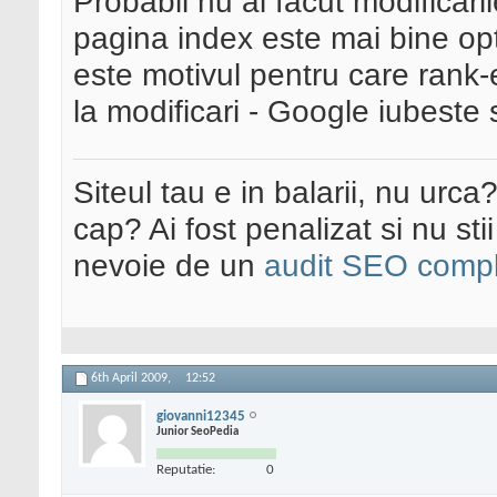
Probabil nu ai facut modificar
pagina index este mai bine op
este motivul pentru care rank
la modificari - Google iubeste s
Siteul tau e in balarii, nu urca
cap? Ai fost penalizat si nu sti
nevoie de un
audit SEO compl
6th April 2009,
12:52
giovanni12345
Junior SeoPedia
Reputatie:
0