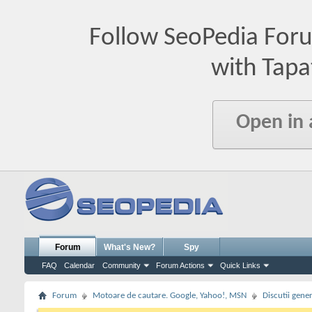
Follow SeoPedia For
with Tapa
Open in
Forum
What's New?
Spy
FAQ
Calendar
Community
Forum Actions
Quick Links
Forum
Motoare de cautare. Google, Yahoo!, MSN
Discutii gene