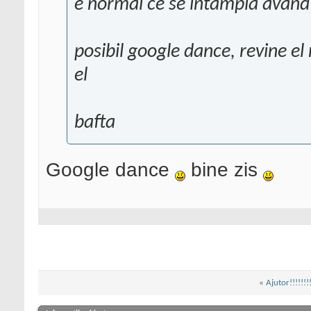
e normal ce se intampla avand 
posibil google dance, revine el
el
bafta
Google dance
bine zis
«
Ajutor!!!!!!!!