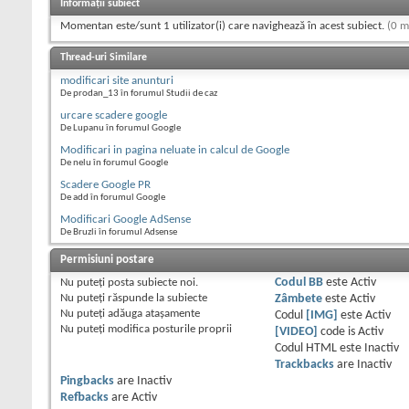
Informații subiect
Momentan este/sunt 1 utilizator(i) care navighează în acest subiect.
(0 m
Thread-uri Similare
modificari site anunturi
De prodan_13 în forumul Studii de caz
urcare scadere google
De Lupanu în forumul Google
Modificari in pagina neluate in calcul de Google
De nelu în forumul Google
Scadere Google PR
De add în forumul Google
Modificari Google AdSense
De Bruzli în forumul Adsense
Permisiuni postare
Nu puteţi
posta subiecte noi.
Codul BB
este
Activ
Nu puteţi
răspunde la subiecte
Zâmbete
este
Activ
Nu puteţi
adăuga ataşamente
Codul
[IMG]
este
Activ
Nu puteţi
modifica posturile proprii
[VIDEO]
code is
Activ
Codul HTML este
Inactiv
Trackbacks
are
Inactiv
Pingbacks
are
Inactiv
Refbacks
are
Activ