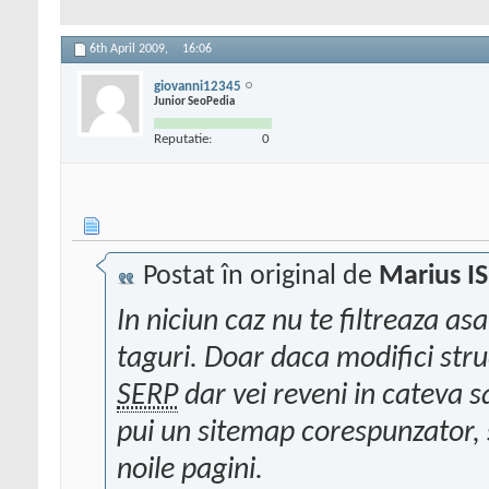
6th April 2009,
16:06
giovanni12345
Junior SeoPedia
Reputatie:
0
Postat în original de
Marius I
In niciun caz nu te filtreaza as
taguri. Doar daca modifici struc
SERP
dar vei reveni in cateva 
pui un sitemap corespunzator, s
noile pagini.