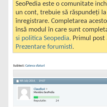
SeoPedia este o comunitate inc
un cont, trebuie să răspundeți la
înregistrare. Completarea acesto
însă modul în care sunt completa
si politica Seopedia
. Primul post 
Prezentare forumisti
.
Subiect:
Cateva sfaturi
4th July 2014,
19:07
Claudiu4
Membru SeoPedia
Reputatie:
24