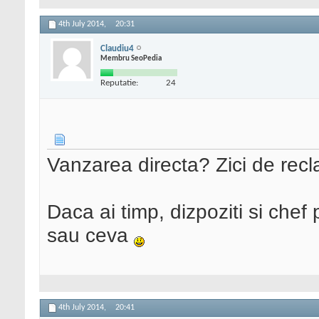
4th July 2014,
20:31
Claudiu4
Membru SeoPedia
Reputatie:
24
Vanzarea directa? Zici de recla
Daca ai timp, dizpoziti si che
sau ceva
4th July 2014,
20:41