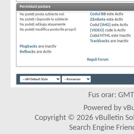
Permisiuni postare
Nu puteţi
posta subiecte noi.
Codul BB
este
Activ
Nu puteţi
răspunde la subiecte
Zâmbete
este
Activ
Nu puteţi
adăuga ataşamente
Codul
[IMG]
este
Activ
Nu puteţi
modifica posturile proprii
[VIDEO]
code is
Activ
Codul HTML este
Inactiv
Trackbacks
are
Inactiv
Pingbacks
are
Inactiv
Refbacks
are
Activ
Reguli Forum
Fus orar: GM
Powered by vBu
Copyright © 2026 vBulletin Solu
Search Engine Frien