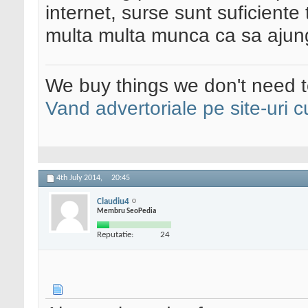
internet, surse sunt suficiente
multa multa munca ca sa ajungi
We buy things we don't need t
Vand advertoriale pe site-uri c
4th July 2014,
20:45
Claudiu4
Membru SeoPedia
Reputatie:
24