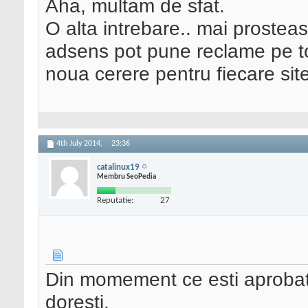
Aha, multam de sfat.
O alta intrebare.. mai prostea
adsens pot pune reclame pe toa
noua cerere pentru fiecare site
4th July 2014,
23:36
catalinux19
Membru SeoPedia
Reputatie:
27
Din momement ce esti aprobat 
doresti.