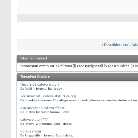
«
Deschidere cont Ad
Informații subiect
Momentan este/sunt 1 utilizator(i) care navighează în acest subiect.
(0 m
Thread-uri Similare
Nevoie de cateva sfaturi
De Adiiii în forumul Bar, lobby...
Seo invechit - cateva sfaturi va rog
De bluestyle în forumul Discutii generale privind optimizarea si motoarele de cautare
Am nevoie de cateva sfaturi
De Cristian Toderas în forumul Teste
cateva sfaturi???
De johnyk_vl în forumul Studii de caz
Cateva sfaturi
De Ringwraith în forumul Studii de caz