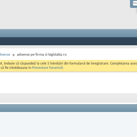
dsense
adsense pe firma si legislatia ro
ont, trebuie să răspundeți la cele 5 întrebări din formularul de înregistrare. Completarea a
i să fie intotdeauna in
Prezentare forumisti
.