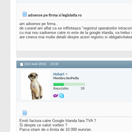
adsense pe firma si legislatia ro
am adsense pe firma..
de curand am aflat ca se inffinteaza "registrul operatorilor intracom
cu mai nou sadsense catre ro este de la google irlanda, va trebui 
are cineva mai multe detalii despre acest registru si obligativitatea 
21st June 2010,
23:30
Hobart
Membru SeoPedia
Reputatie:
38
Emiti factura catre Google Irlanda fara TVA ?
Si despre ce valori vorbim ?
Parca stiam de o limita de 10.000 euro/an.