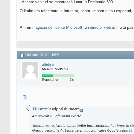
- Aceste venituri se raportează lunar în Declaraţia 390
O limita era referitoare la Intrastat, pentru importuri sau exporturi
Am un
magazin de licente Microsoft
, un
director web
si multa pas
23rd June 2010,
16:45
eliviu
Membru SeoPedia
Reputatie:
36
Postat în original de
Hobart
Am revenit cu informatii exacte:
-Înfiinţarea registrului operatorilor intracomunitari a rămas la st
-Pentru veniturile AdSense, se emit facturi către Google Irelad fă