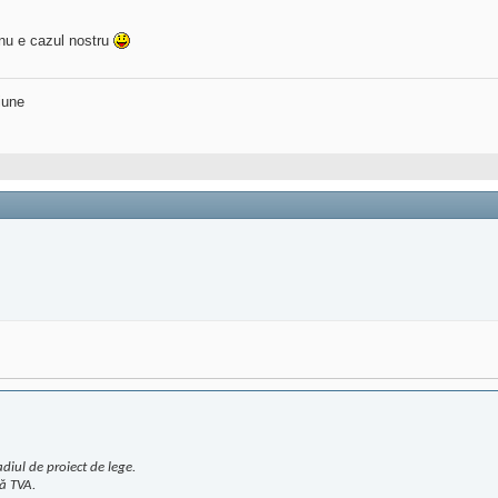
, nu e cazul nostru
iune
adiul de proiect de lege.
ră TVA.