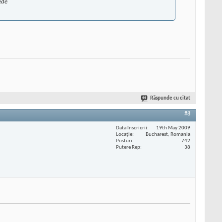
ede
Răspunde cu citat
#8
Data înscrierii
19th May 2009
Locaţie
Bucharest, Romania
Posturi
742
Putere Rep
38