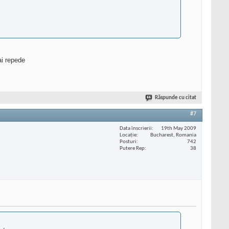
ai repede
Răspunde cu citat
#7
Data înscrierii
19th May 2009
Locaţie
Bucharest, Romania
Posturi
742
Putere Rep
38