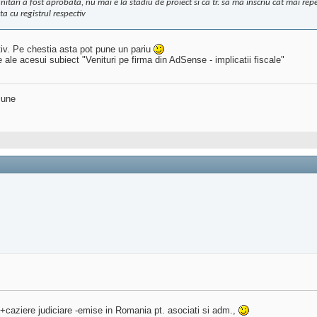
nitari a fost aprobata, nu mai e la stadiu de proiect si ca tr. sa ma inscriu cat mai rep
ta cu registrul respectiv
tiv. Pe chestia asta pot pune un pariu
 ale acesui subiect "Venituri pe firma din AdSense - implicatii fiscale"
iune
+caziere judiciare -emise in Romania pt. asociati si adm.,