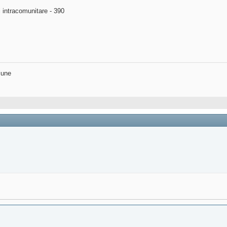
i intracomunitare - 390
iune