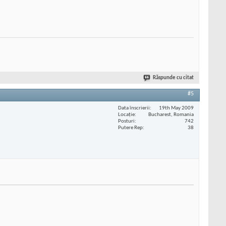
Răspunde cu citat
#5
Data înscrierii
19th May 2009
Locaţie
Bucharest, Romania
Posturi
742
Putere Rep
38