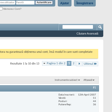
Ajutor
Înregistrare
Memorez Cont?
Căutare Avansată
cestora nu garantează obținerea unui cont, însă modul în care sunt completate
Pagina 1 din 2
1
2
Rezultate 1 la 10 din 13
Ultimul
Instrumente subiect
Afișează
#1
Data înscrierii
12th April 2007
Vârstă
51
Posturi
44
Putere Rep
36