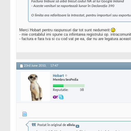
Factura trebuie să aibă trecut codul IVA al lui Google Ireland
- Aceste venituri se raportează lunar în Declaraţia 390
O limita era referitoare la Intrastat, pentru importuri sau exportu
Merci Hobart pentru raspunsuri dar tot sunt nedumerit
- mie contabilul imi spune ca infiintarea registrului op. intracomuni
- factura e fara tva si cu cod vat pe ea, dar nu are legatura aceast
23rd June 2010,
17:47
Hobart
Membru SeoPedia
Reputatie:
38
Postat în original de
eliviu