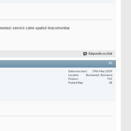
restezi servicii catre spatiul itracomunitar
Răspunde cu citat
#2
Data înscrierii
19th May 2009
Locaţie
Bucharest, Romania
Posturi
742
Putere Rep
38