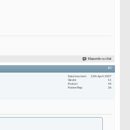
Răspunde cu citat
#3
Data înscrierii
12th April 2007
Vârstă
51
Posturi
44
Putere Rep
36