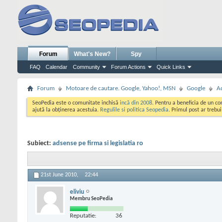
Forum
What's New?
Spy
FAQ
Calendar
Community
Forum Actions
Quick Links
Forum
Motoare de cautare. Google, Yahoo!, MSN
Google
A
SeoPedia este o comunitate inchisă
incă din 2008
. Pentru a beneficia de un c
ajută la obținerea acestuia.
Regulile si politica Seopedia
. Primul post ar trebu
Subiect:
adsense pe firma si legislatia ro
21st June 2010,
22:44
eliviu
Membru SeoPedia
Reputatie:
36