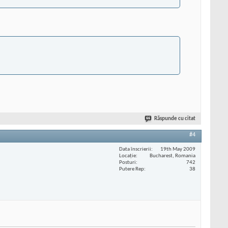
Răspunde cu citat
#4
Data înscrierii
19th May 2009
Locaţie
Bucharest, Romania
Posturi
742
Putere Rep
38