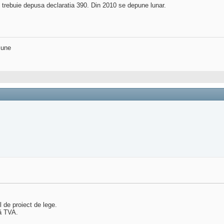
i) trebuie depusa declaratia 390. Din 2010 se depune lunar.
iune
ul de proiect de lege.
ră TVA.