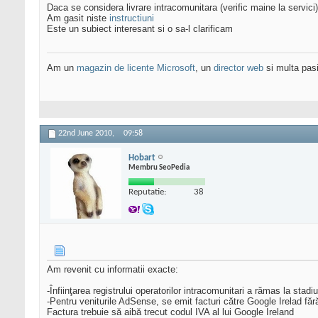
Daca se considera livrare intracomunitara (verific maine la servic
Am gasit niste
instructiuni
Este un subiect interesant si o sa-l clarificam
Am un
magazin de licente Microsoft
, un
director web
si multa pas
22nd June 2010,
09:58
Hobart
Membru SeoPedia
Reputatie:
38
Am revenit cu informatii exacte:
-Înfiinţarea registrului operatorilor intracomunitari a rămas la stadi
-Pentru veniturile AdSense, se emit facturi către Google Irelad fă
Factura trebuie să aibă trecut codul IVA al lui Google Ireland