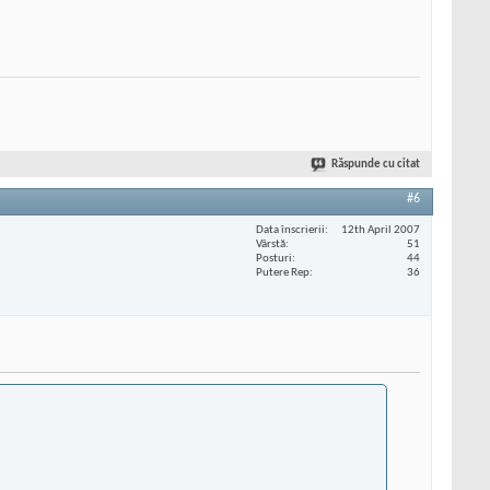
Răspunde cu citat
#6
Data înscrierii
12th April 2007
Vârstă
51
Posturi
44
Putere Rep
36