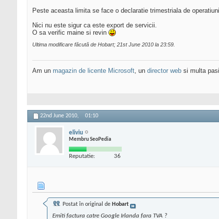
Peste aceasta limita se face o declaratie trimestriala de operatiun
Nici nu este sigur ca este export de servicii.
O sa verific maine si revin
Ultima modificare făcută de Hobart; 21st June 2010 la
23:59
.
Am un
magazin de licente Microsoft
, un
director web
si multa pas
22nd June 2010,
01:10
eliviu
Membru SeoPedia
Reputatie:
36
Postat în original de
Hobart
Emiti factura catre Google Irlanda fara TVA ?