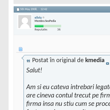
5th May 2008,
12:42
eliviu
Membru SeoPedia
Reputatie:
36
Postat în original de
kmedia
Salut!
Am si eu cateva intrebari lega
are cineva contul trecut pe fi
firma insa nu stiu cum se pro