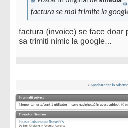
Postat în original de
kmedia
factura se mai trimite la googl
factura (invoice) se face doar p
sa trimiti nimic la google...
«
Aprobare site in Adsens
Informații subiect
Momentan este/sunt 1 utilizator(i) care navighează în acest subiect.
(0 m
Thread-uri Similare
incasari adsense pe firma/PFA
De Emil Chelariu în forumul Adsense