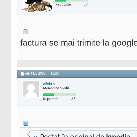
Reputatie:
37
factura se mai trimite la googl
6th May 2008,
15:55
eliviu
Membru SeoPedia
Reputatie:
36