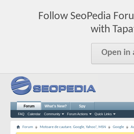
Follow SeoPedia For
with Tapa
Open in
Forum
What's New?
Spy
FAQ
Calendar
Community
Forum Actions
Quick Links
Forum
Motoare de cautare. Google, Yahoo!, MSN
Google
A