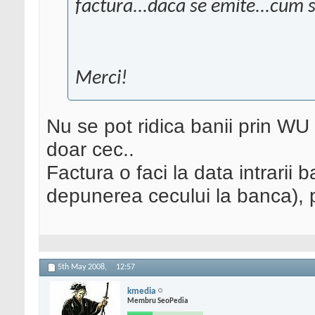
factura...daca se emite...cum 
Merci!
Nu se pot ridica banii prin WU
doar cec..
Factura o faci la data intrarii b
depunerea cecului la banca), pe
5th May 2008,
12:57
kmedia
Membru SeoPedia