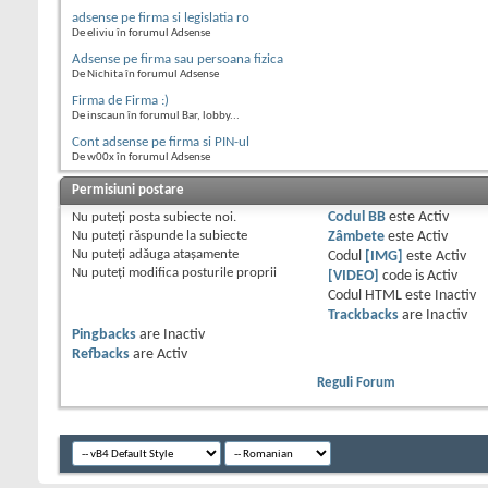
adsense pe firma si legislatia ro
De eliviu în forumul Adsense
Adsense pe firma sau persoana fizica
De Nichita în forumul Adsense
Firma de Firma :)
De inscaun în forumul Bar, lobby...
Cont adsense pe firma si PIN-ul
De w00x în forumul Adsense
Permisiuni postare
Nu puteţi
posta subiecte noi.
Codul BB
este
Activ
Nu puteţi
răspunde la subiecte
Zâmbete
este
Activ
Nu puteţi
adăuga ataşamente
Codul
[IMG]
este
Activ
Nu puteţi
modifica posturile proprii
[VIDEO]
code is
Activ
Codul HTML este
Inactiv
Trackbacks
are
Inactiv
Pingbacks
are
Inactiv
Refbacks
are
Activ
Reguli Forum