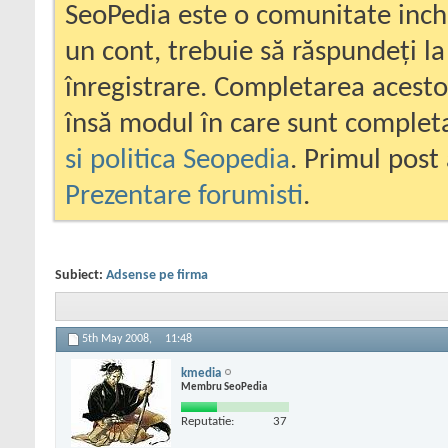
SeoPedia este o comunitate inc
un cont, trebuie să răspundeți la
înregistrare. Completarea acesto
însă modul în care sunt completa
si politica Seopedia
. Primul post 
Prezentare forumisti
.
Subiect:
Adsense pe firma
5th May 2008,
11:48
kmedia
Membru SeoPedia
Reputatie:
37