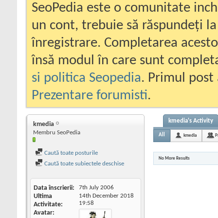
SeoPedia este o comunitate inc
un cont, trebuie să răspundeți la
înregistrare. Completarea acesto
însă modul în care sunt completa
si politica Seopedia
. Primul post 
Prezentare forumisti
.
kmedia's Activity
kmedia
Membru SeoPedia
All
kmedia
P
Caută toate posturile
No More Results
Caută toate subiectele deschise
Data înscrierii
7th July 2006
Ultima
14th December 2018
19:58
Activitate
Avatar