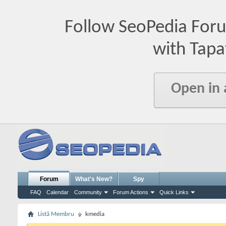
Follow SeoPedia For
with Tapa
Open in
Forum
What's New?
Spy
FAQ
Calendar
Community
Forum Actions
Quick Links
Listă Membru
kmedia