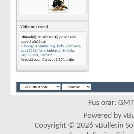
Vizitatori recenţi
Ultimul(ii) 10 vizitator(i) pe această
pagină a(u) fost:
10Teeny
,
AntonioTony
,
beke
,
daniweb
,
edy12006
,
felix
,
iuddavali
,
N. Iulia
,
Radu Chira
,
Stamate
Această pagină a avut
3.671
vizite
Fus orar: GM
Powered by vBu
Copyright © 2026 vBulletin Solu