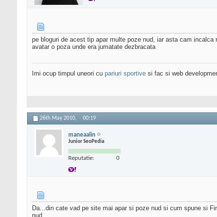
pe bloguri de acest tip apar multe poze nud, iar asta cam incalca 
avatar o poza unde era jumatate dezbracata
Imi ocup timpul uneori cu
pariuri sportive
si fac si web developme
26th May 2010,
00:19
maneaalin
Junior SeoPedia
Reputatie:
0
Da...din cate vad pe site mai apar si poze nud si cum spune si Fin
nud.