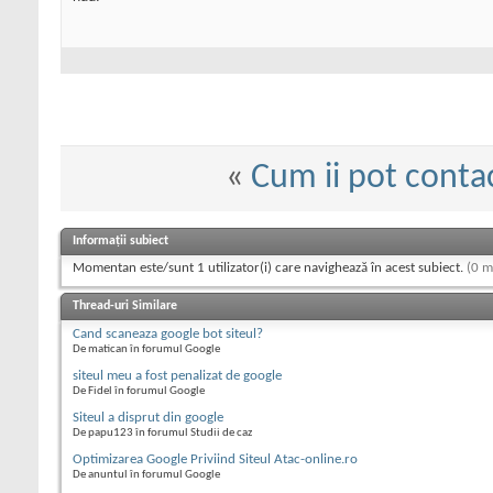
«
Cum ii pot conta
Informații subiect
Momentan este/sunt 1 utilizator(i) care navighează în acest subiect.
(0 m
Thread-uri Similare
Cand scaneaza google bot siteul?
De matican în forumul Google
siteul meu a fost penalizat de google
De Fidel în forumul Google
Siteul a disprut din google
De papu123 în forumul Studii de caz
Optimizarea Google Priviind Siteul Atac-online.ro
De anuntul în forumul Google