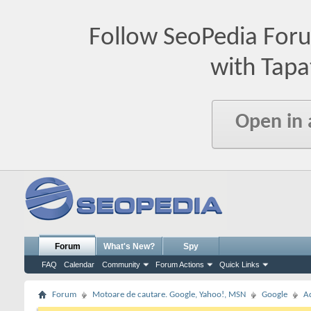
Follow SeoPedia For
with Tapa
Open in
Forum
What's New?
Spy
FAQ
Calendar
Community
Forum Actions
Quick Links
Forum
Motoare de cautare. Google, Yahoo!, MSN
Google
A