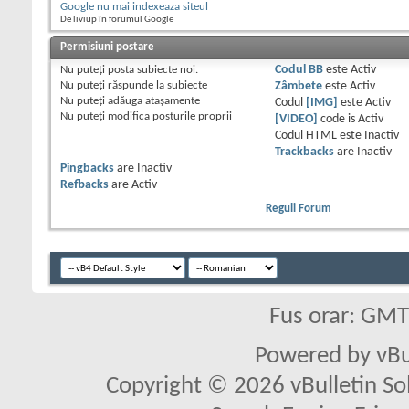
Google nu mai indexeaza siteul
De liviup în forumul Google
Permisiuni postare
Nu puteţi
posta subiecte noi.
Codul BB
este
Activ
Nu puteţi
răspunde la subiecte
Zâmbete
este
Activ
Nu puteţi
adăuga ataşamente
Codul
[IMG]
este
Activ
Nu puteţi
modifica posturile proprii
[VIDEO]
code is
Activ
Codul HTML este
Inactiv
Trackbacks
are
Inactiv
Pingbacks
are
Inactiv
Refbacks
are
Activ
Reguli Forum
Fus orar: GM
Powered by vBu
Copyright © 2026 vBulletin Solu