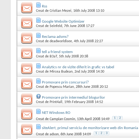
Rss
Creat de
Cristian Mezei
, 16th July 2008 13:10
Google Website Optimizer
Creat de
Seinfeld
, 7th June 2008 17:27
Reclama adsms?
Creat de
deadworldisee
, 4th July 2008 22:27
tell a friend system
Creat de
B3aT
, 5th July 2008 20:38
Analytics nr de vizite diferit in grafic vs tabel
Creat de
Mircea Budean
, 2nd July 2008 14:30
Promovare prin concursuri?
Creat de
Popescu Marian
, 28th June 2008 20:12
Promovare prin intermediul blogurilor
Creat de
Print4all
, 19th February 2008 14:52
NET Windows RO
1
2
Creat de
Campian Cosmin
, 13th April 2008 14:49
siteAlert, primul serviciu de monitorizare web din Romania
1
2
3
Creat de
adson
, 6th June 2008 14:09