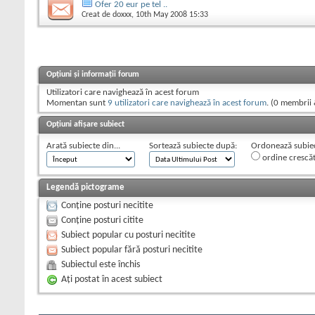
Ofer 20 eur pe tel ..
Creat de
doxxx
, 10th May 2008 15:33
Opțiuni și informații forum
Utilizatori care navighează în acest forum
Momentan sunt
9 utilizatori care navighează în acest forum
. (0 membrii 
Opțiuni afișare subiect
Arată subiecte din...
Sortează subiecte după:
Ordonează subiect
ordine crescă
Legendă pictograme
Conține posturi necitite
Conține posturi citite
Subiect popular cu posturi necitite
Subiect popular fără posturi necitite
Subiectul este închis
Aţi postat în acest subiect