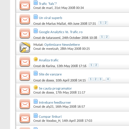
Trafic 'fals'?
Creat de
mari
, 31st May 2008 00:34
Un viral superb
1
2
Creat de
Marius Mailat
, 4th June 2008 17:31
Google Analytics Vs. Trafic.ro
1
2
Creat de
tataraseni
, 24th October 2006 10:38
Mutat:
Optimizare Newslettere
Creat de
meetzah
, 28th May 2008 00:25
Analiza trafic
1
2
Creat de
Karina
, 13th May 2008 17:16
Site de vanzare
1
2
3
...
4
Creat de
doxxx
, 10th April 2008 14:15
Se cauta programator
Creat de
doxxx
, 17th May 2008 11:17
Intrebare feedburner
Creat de
aly21
, 16th May 2008 16:57
Cumpar linkuri
Creat de
Voodoo_H
, 14th April 2008 17:03