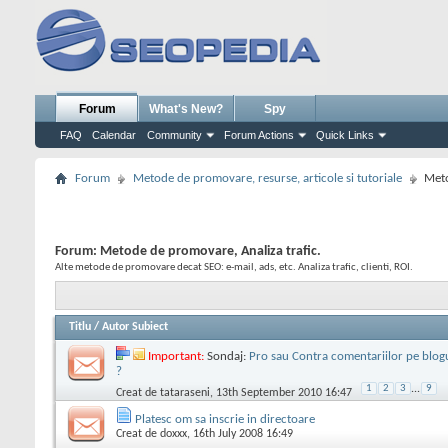
Forum
What's New?
Spy
FAQ
Calendar
Community
Forum Actions
Quick Links
Forum
Metode de promovare, resurse, articole si tutoriale
Meto
Forum:
Metode de promovare, Analiza trafic.
Alte metode de promovare decat SEO: e-mail, ads, etc. Analiza trafic, clienti, ROI.
Titlu
/
Autor Subiect
Important:
Sondaj:
Pro sau Contra comentariilor pe blogu
?
1
2
3
...
9
Creat de
tataraseni
, 13th September 2010 16:47
Platesc om sa inscrie in directoare
Creat de
doxxx
, 16th July 2008 16:49