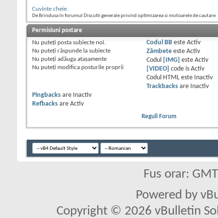
Cuvinte cheie.
De Brindusa în forumul Discutii generale privind optimizarea si motoarele de cautare
Permisiuni postare
Nu puteţi
posta subiecte noi.
Codul BB
este
Activ
Nu puteţi
răspunde la subiecte
Zâmbete
este
Activ
Nu puteţi
adăuga ataşamente
Codul
[IMG]
este
Activ
Nu puteţi
modifica posturile proprii
[VIDEO]
code is
Activ
Codul HTML este
Inactiv
Trackbacks
are
Inactiv
Pingbacks
are
Inactiv
Refbacks
are
Activ
Reguli Forum
Fus orar: GM
Powered by vBu
Copyright © 2026 vBulletin Solu