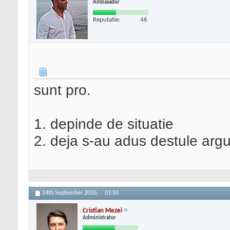
Ambasador
Reputatie:
46
sunt pro.
1. depinde de situatie
2. deja s-au adus destule ar
14th September 2010,
01:50
Cristian Mezei
Administrator