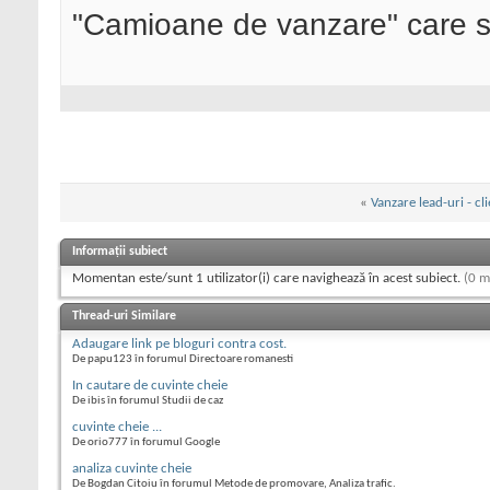
"Camioane de vanzare" care s
«
Vanzare lead-uri - cl
Informații subiect
Momentan este/sunt 1 utilizator(i) care navighează în acest subiect.
(0 m
Thread-uri Similare
Adaugare link pe bloguri contra cost.
De papu123 în forumul Directoare romanesti
In cautare de cuvinte cheie
De ibis în forumul Studii de caz
cuvinte cheie ...
De orio777 în forumul Google
analiza cuvinte cheie
De Bogdan Citoiu în forumul Metode de promovare, Analiza trafic.