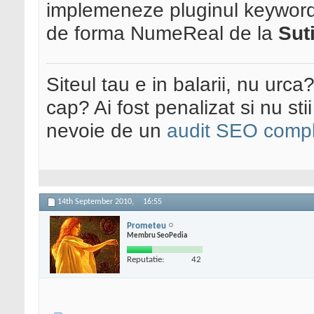
implemeneze pluginul keywordlu
de forma NumeReal de la
Sut
Siteul tau e in balarii, nu urca
cap? Ai fost penalizat si nu sti
nevoie de un
audit SEO compl
14th September 2010,
16:55
Prometeu
Membru SeoPedia
Reputatie:
42