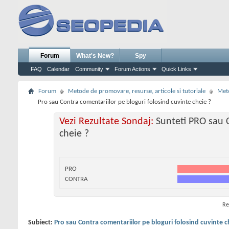
Forum
What's New?
Spy
FAQ
Calendar
Community
Forum Actions
Quick Links
Forum
Metode de promovare, resurse, articole si tutoriale
Meto
Pro sau Contra comentariilor pe bloguri folosind cuvinte cheie ?
Vezi Rezultate Sondaj:
Sunteti PRO sau 
cheie ?
PRO
CONTRA
Re
Subiect:
Pro sau Contra comentariilor pe bloguri folosind cuvinte c