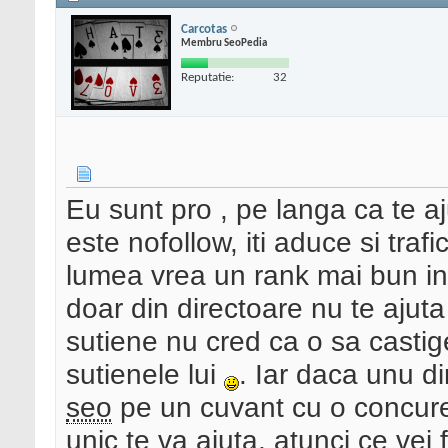
Carcotas
Membru SeoPedia
Reputatie:
32
Eu sunt pro , pe langa ca te a
este nofollow, iti aduce si trafi
lumea vrea un rank mai bun in g
doar din directoare nu te ajuta
sutiene nu cred ca o sa castig
sutienele lui
. Iar daca unu d
seo
pe un cuvant cu o concur
unic te va ajuta, atunci ce vei f