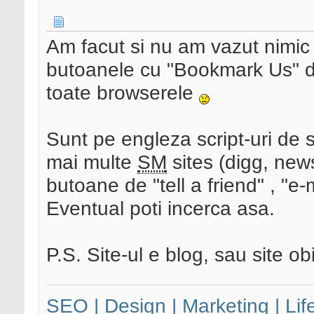
Am facut si nu am vazut nimic
butoanele cu "Bookmark Us" da
toate browserele
Sunt pe engleza script-uri de s
mai multe
SM
sites (digg, news
butoane de "tell a friend" , "e-ma
Eventual poti incerca asa.
P.S. Site-ul e blog, sau site ob
SEO | Design | Marketing | Lif