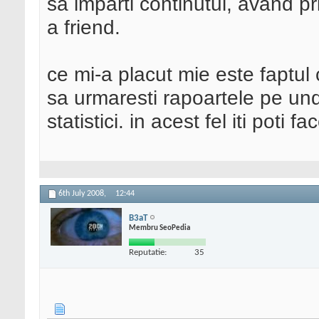
sa imparti continutul, avand pri
a friend.
ce mi-a placut mie este faptul ca
sa urmaresti rapoartele pe unde
statistici. in acest fel iti poti
6th July 2008,
12:44
B3aT
Membru SeoPedia
Reputatie:
35