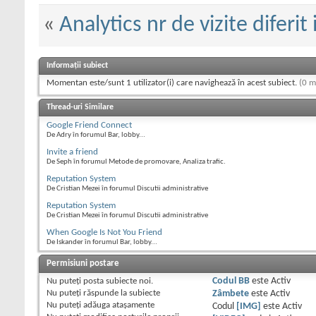
«
Analytics nr de vizite diferit 
Informații subiect
Momentan este/sunt 1 utilizator(i) care navighează în acest subiect.
(0 m
Thread-uri Similare
Google Friend Connect
De Adry în forumul Bar, lobby...
Invite a friend
De Seph în forumul Metode de promovare, Analiza trafic.
Reputation System
De Cristian Mezei în forumul Discutii administrative
Reputation System
De Cristian Mezei în forumul Discutii administrative
When Google Is Not You Friend
De Iskander în forumul Bar, lobby...
Permisiuni postare
Nu puteţi
posta subiecte noi.
Codul BB
este
Activ
Nu puteţi
răspunde la subiecte
Zâmbete
este
Activ
Nu puteţi
adăuga ataşamente
Codul
[IMG]
este
Activ