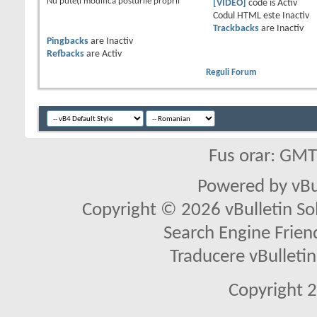
Nu puteţi
modifica posturile proprii
[VIDEO]
code is
Activ
Codul HTML este
Inactiv
Trackbacks
are
Inactiv
Pingbacks
are
Inactiv
Refbacks
are
Activ
Reguli Forum
Fus orar: GM
Powered by vBu
Copyright © 2026 vBulletin Solu
Search Engine Frien
Traducere vBullet
Copyright 