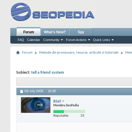
Forum
What's New?
Spy
FAQ
Calendar
Community
Forum Actions
Quick Links
Forum
Metode de promovare, resurse, articole si tutoriale
Meto
Subiect:
tell a friend system
5th July 2008,
20:38
B3aT
Membru SeoPedia
Reputatie:
35