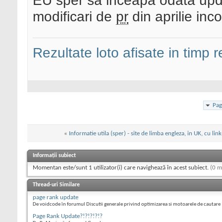
EU sper sa inceapa odata upda
modificari de
pr
din aprilie in
Rezultate loto afisate in timp r
Pag
«
Informatie utila (sper) - site de limba engleza, in UK, cu link
Informații subiect
Momentan este/sunt 1 utilizator(i) care navighează în acest subiect.
(0 m
Thread-uri Similare
page rank update
De voidcode în forumul Discutii generale privind optimizarea si motoarele de cautare
Page Rank Update?!?!?!?!?