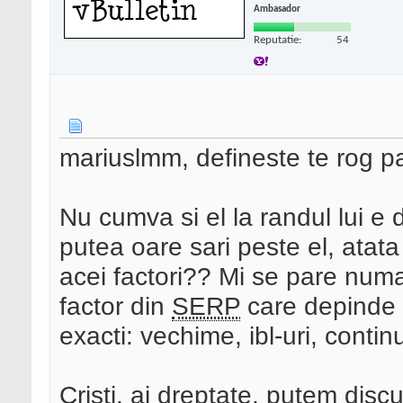
Ambasador
Reputatie:
54
mariuslmm, defineste te rog p
Nu cumva si el la randul lui e 
putea oare sari peste el, atat
acei factori?? Mi se pare num
factor din
SERP
care depinde l
exacti: vechime, ibl-uri, continu
Cristi, ai dreptate, putem dis