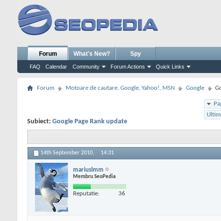
Forum
What's New?
Spy
FAQ
Calendar
Community
Forum Actions
Quick Links
Forum
Motoare de cautare. Google, Yahoo!, MSN
Google
Go
Pa
Ultim
Subiect:
Google Page Rank update
14th September 2010,
14:31
mariuslmm
Membru SeoPedia
Reputatie:
36