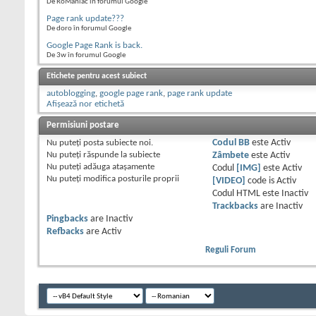
De RoManiac în forumul Google
Page rank update???
De doro în forumul Google
Google Page Rank is back.
De 3w în forumul Google
Etichete pentru acest subiect
autoblogging
,
google page rank
,
page rank update
Afișează nor etichetă
Permisiuni postare
Nu puteţi
posta subiecte noi.
Codul BB
este
Activ
Nu puteţi
răspunde la subiecte
Zâmbete
este
Activ
Nu puteţi
adăuga ataşamente
Codul
[IMG]
este
Activ
Nu puteţi
modifica posturile proprii
[VIDEO]
code is
Activ
Codul HTML este
Inactiv
Trackbacks
are
Inactiv
Pingbacks
are
Inactiv
Refbacks
are
Activ
Reguli Forum