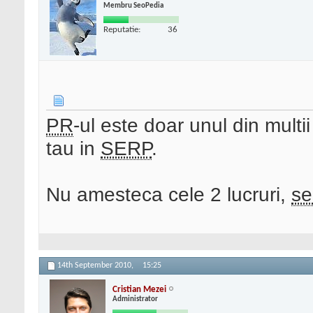
Membru SeoPedia
Reputatie:
36
PR
-ul este doar unul din multii
tau in
SERP
.
Nu amesteca cele 2 lucruri,
se
14th September 2010,
15:25
Cristian Mezei
Administrator