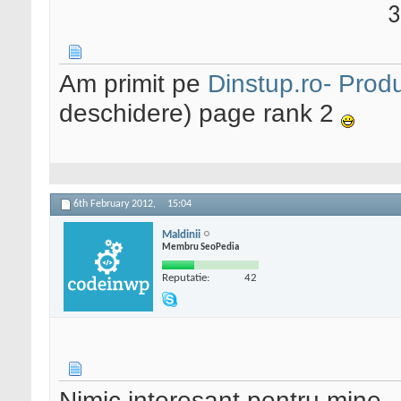
3
Am primit pe
Dinstup.ro- Prod
deschidere) page rank 2
6th February 2012,
15:04
Maldinii
Membru SeoPedia
Reputatie:
42
Nimic interesant pentru mine ,