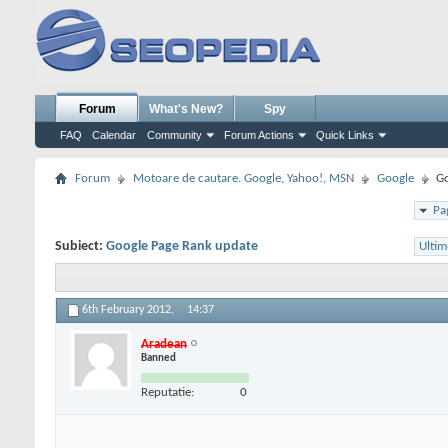
Forum
What's New?
Spy
FAQ
Calendar
Community
Forum Actions
Quick Links
Forum
Motoare de cautare. Google, Yahoo!, MSN
Google
Go
Pa
Subiect:
Google Page Rank update
Ultim
6th February 2012,
14:37
Aradean
Banned
Reputatie:
0