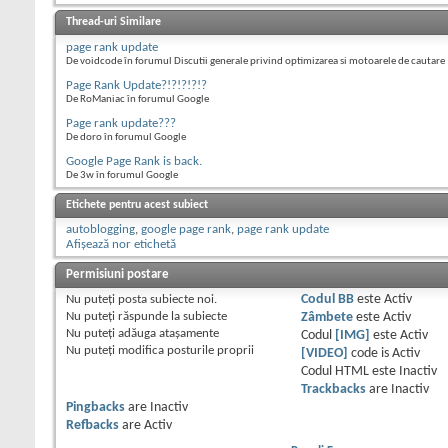
Thread-uri Similare
page rank update
De voidcode în forumul Discutii generale privind optimizarea si motoarele de cautare
Page Rank Update?!?!?!?!?
De RoManiac în forumul Google
Page rank update???
De doro în forumul Google
Google Page Rank is back.
De 3w în forumul Google
Etichete pentru acest subiect
autoblogging
,
google page rank
,
page rank update
Afișează nor etichetă
Permisiuni postare
Nu puteţi
posta subiecte noi.
Codul BB
este
Activ
Nu puteţi
răspunde la subiecte
Zâmbete
este
Activ
Nu puteţi
adăuga ataşamente
Codul
[IMG]
este
Activ
Nu puteţi
modifica posturile proprii
[VIDEO]
code is
Activ
Codul HTML este
Inactiv
Trackbacks
are
Inactiv
Pingbacks
are
Inactiv
Refbacks
are
Activ