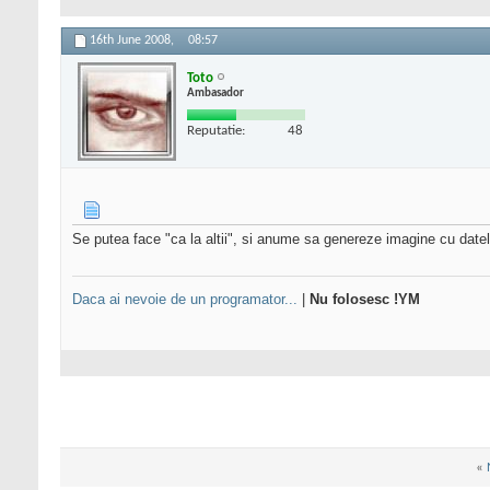
16th June 2008,
08:57
Toto
Ambasador
Reputatie:
48
Se putea face "ca la altii", si anume sa genereze imagine cu datele
Daca ai nevoie de un programator...
|
Nu folosesc !YM
«