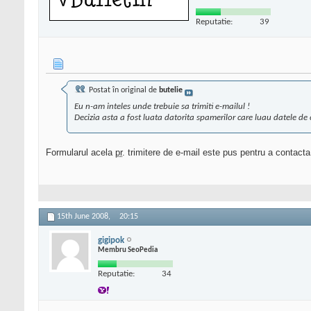
Reputatie:
39
Postat în original de
butelie
Eu n-am inteles unde trebuie sa trimiti e-mailul !
Decizia asta a fost luata datorita spamerilor care luau datele de c
Formularul acela
pr
. trimitere de e-mail este pus pentru a contact
15th June 2008,
20:15
gigipok
Membru SeoPedia
Reputatie:
34