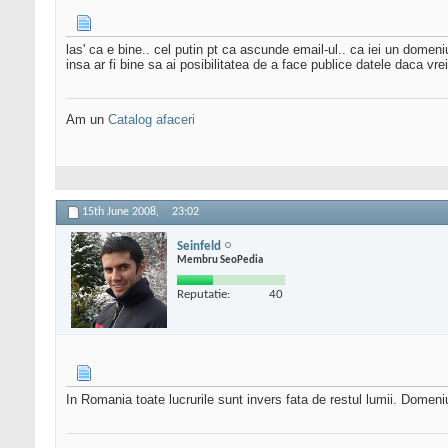
las' ca e bine.. cel putin pt ca ascunde email-ul.. ca iei un domeniu
insa ar fi bine sa ai posibilitatea de a face publice datele daca vrei
Am un
Catalog afaceri
15th June 2008,
23:02
Seinfeld
Membru SeoPedia
Reputatie:
40
In Romania toate lucrurile sunt invers fata de restul lumii. Domeni