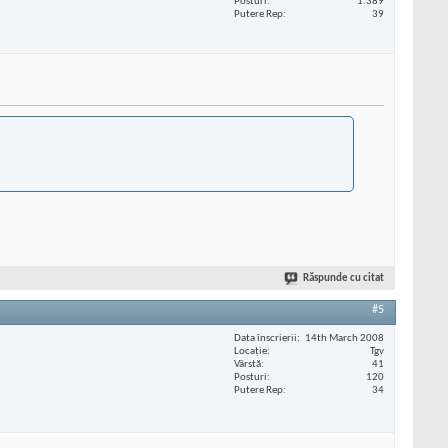
Posturi
1.389
Putere Rep
39
Răspunde cu citat
#5
Data înscrierii
14th March 2008
Locaţie
Tgv
Vârstă
41
Posturi
120
Putere Rep
34