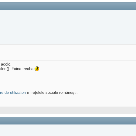
 acolo.
alert(). Faina treaba
e de utilizatori
în rețelele sociale românești.