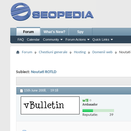
Forum
What's New?
Spy
FAQ
Calendar
Community
Forum Actions
Quick Links
Forum
Chestiuni generale
Hosting
Domenii web
Noutat
Subiect:
Noutati ROTLD
15th June 2008,
19:18
w!ll
Ambasador
Reputatie:
39