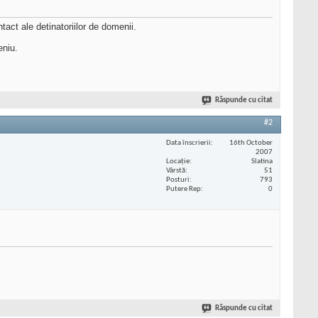
act ale detinatoriilor de domenii.
eniu.
Răspunde cu citat
#2
Data înscrierii
16th October
2007
Locaţie
Slatina
Vârstă
51
Posturi
793
Putere Rep
0
Răspunde cu citat