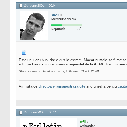
15th June 2008,
20:04
alecs
Membru SeoPedia
Reputatie:
38
Este un lucru bun, dar e dus la extrem. Macar numele sa fi ramas
edit: pe Firefox imi returneaza requestul de la AJAX direct intr-un 
Ultima modificare făcută de alecs; 15th June 2008 la
20:08
.
Am lista de
directoare românești gratuite
și o unealtă pentru
căutar
15th June 2008,
20:11
w!ll
Ambasador