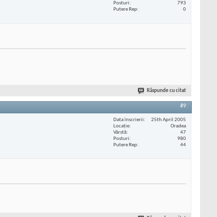
Posturi
793
Putere Rep
0
Răspunde cu citat
#9
Data înscrierii
25th April 2005
Locaţie
Oradea
Vârstă
47
Posturi
980
Putere Rep
44