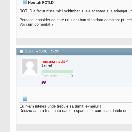
Noutati ROTLD
ROTLD a facut niste mici schimbari zilele acestea si a adaugat un 
Personal consider ca este un lucru bun si totdata deranjant pt. cei
Voi cum comentati?
15th June 2008,
19:26
romania inedit
Banned
Reputatie:
0
Eu n-am inteles unde trebuie sa trimiti e-mailul !
Decizia asta a fost luata datorita spamerilor care luau datele de con