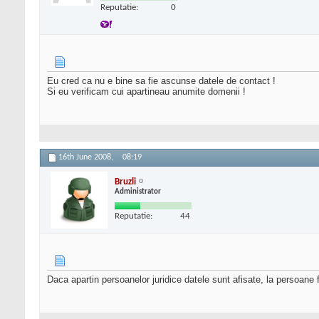
Reputatie:
0
Eu cred ca nu e bine sa fie ascunse datele de contact !
Si eu verificam cui apartineau anumite domenii !
16th June 2008,
08:19
Bruzli
Administrator
Reputatie:
44
Daca apartin persoanelor juridice datele sunt afisate, la persoane f