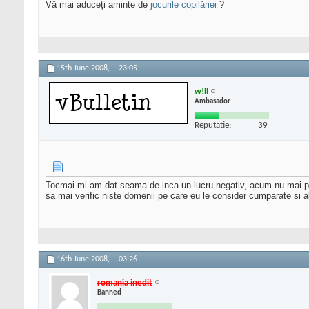
Vă mai aduceți aminte de
jocurile copilăriei
?
15th June 2008,
23:05
w!ll
Ambasador
Reputatie:
39
Tocmai mi-am dat seama de inca un lucru negativ, acum nu mai pute
sa mai verific niste domenii pe care eu le consider cumparate si ab
16th June 2008,
03:26
romania inedit
Banned