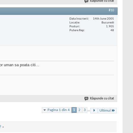
Răspunde cu citat
#10
Data înscrierii
14th June 2005
Locaţie
Bucuresti
Posturi
1.905
Putere Rep
48
or uman sa poata citi...
Răspunde cu citat
Pagina 1 din 4
1
2
3
...
Ultimul
?
»