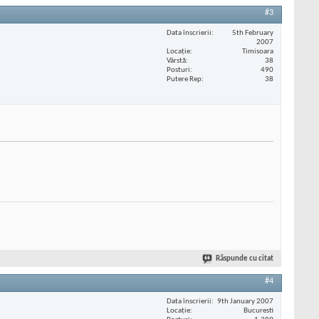
#3
Data înscrierii
5th February
2007
Locaţie
Timisoara
Vârstă
38
Posturi
490
Putere Rep
38
Răspunde cu citat
#4
Data înscrierii
9th January 2007
Locaţie
Bucuresti