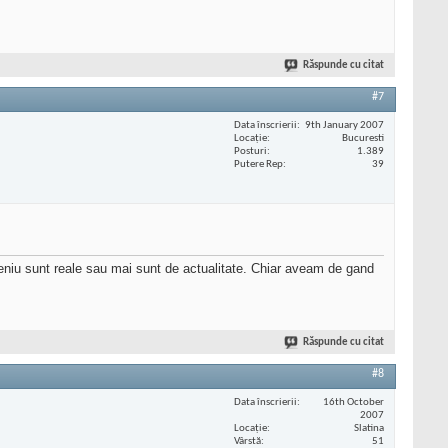
Răspunde cu citat
#7
Data înscrierii
9th January 2007
Locaţie
Bucuresti
Posturi
1.389
Putere Rep
39
eniu sunt reale sau mai sunt de actualitate. Chiar aveam de gand
Răspunde cu citat
#8
Data înscrierii
16th October
2007
Locaţie
Slatina
Vârstă
51