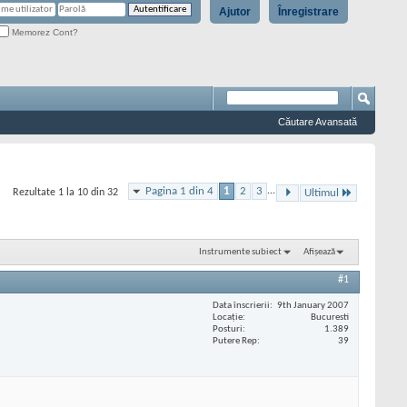
Ajutor
Înregistrare
Memorez Cont?
Căutare Avansată
Pagina 1 din 4
1
2
3
...
Rezultate 1 la 10 din 32
Ultimul
Instrumente subiect
Afișează
#1
Data înscrierii
9th January 2007
Locaţie
Bucuresti
Posturi
1.389
Putere Rep
39