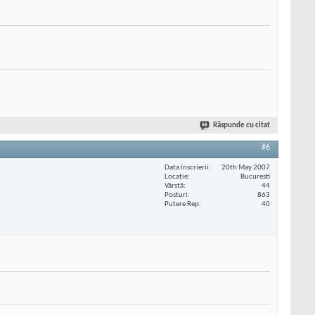
Răspunde cu citat
#6
Data înscrierii
20th May 2007
Locaţie
Bucuresti
Vârstă
44
Posturi
863
Putere Rep
40