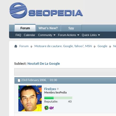
Forum
What's New?
Spy
FAQ
Calendar
Community
Forum Actions
Quick Links
Forum
Motoare de cautare. Google, Yahoo!, MSN
Google
No
Subiect:
Noutati De La Google
23rd February 2006,
01:30
FireEyes
Membru SeoPedia
Reputatie:
40