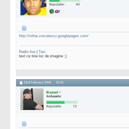
Reputatie:
40
http://mihai.voiculescu.googlepages.com/
Radio live
|
Taxi
text ce tine loc de imagine ;)
23rd February 2006,
10:10
Krumel
Ambasador
Reputatie:
72