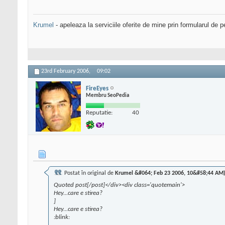
Krumel
- apeleaza la serviciile oferite de mine prin formularul de p
23rd February 2006,
09:02
FireEyes
Membru SeoPedia
Reputatie:
40
Postat în original de
Krumel &#064; Feb 23 2006, 10&#58;44 AM)
Quoted post[/post]</div><div class='quotemain'>
Hey...care e stirea?
]
Hey...care e stirea?
:blink: