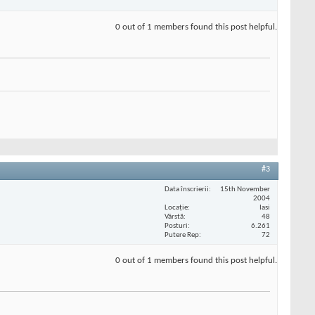
0 out of 1 members found this post helpful.
#3
Data înscrierii
15th November
2004
Locaţie
Iasi
Vârstă
48
Posturi
6.261
Putere Rep
72
0 out of 1 members found this post helpful.