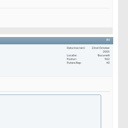
#4
Data înscrierii
22nd October
2005
Locaţie
Bucuresti
Posturi
962
Putere Rep
40