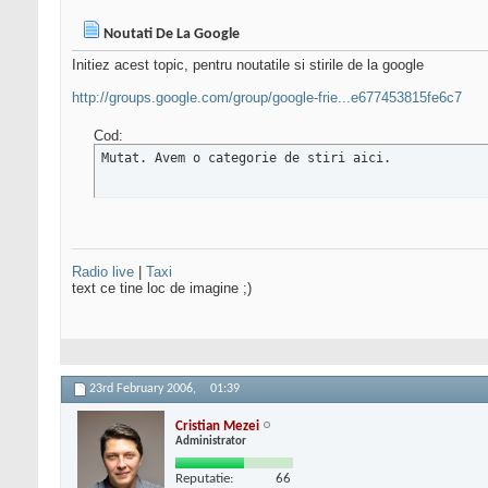
Noutati De La Google
Initiez acest topic, pentru noutatile si stirile de la google
http://groups.google.com/group/google-frie...e677453815fe6c7
Cod:
Mutat. Avem o categorie de stiri aici.
Radio live
|
Taxi
text ce tine loc de imagine ;)
23rd February 2006,
01:39
Cristian Mezei
Administrator
Reputatie:
66