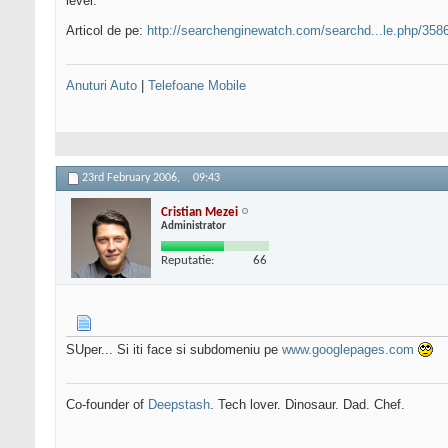
level.
Articol de pe:
http://searchenginewatch.com/searchd...le.php/358
Anuturi Auto
|
Telefoane Mobile
23rd February 2006,
09:43
Cristian Mezei
Administrator
Reputatie:
66
SUper... Si iti face si subdomeniu pe
www.googlepages.com
Co-founder of
Deepstash
. Tech lover. Dinosaur. Dad. Chef.