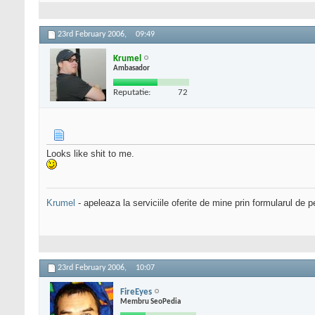
23rd February 2006,
09:49
Krumel
Ambasador
Reputatie:
72
Looks like shit to me.
Krumel
- apeleaza la serviciile oferite de mine prin formularul de p
23rd February 2006,
10:07
FireEyes
Membru SeoPedia