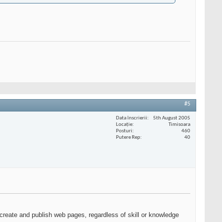
#5
Data înscrierii
5th August 2005
Locaţie
Timisoara
Posturi
460
Putere Rep
40
 create and publish web pages, regardless of skill or knowledge