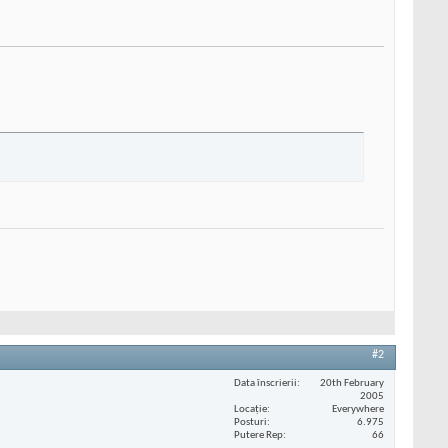
#2
Data înscrierii
20th February
2005
Locaţie
Everywhere
Posturi
6.975
Putere Rep
66