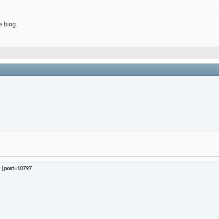
e blog.
 [post=10797