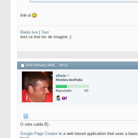
link-ul
Radio live
|
Taxi
text ce tine loc de imagine ;)
23rd February 2006,
09:12
eRwin
Membru SeoPedia
Reputatie:
40
O stire calda B) :
Google Page Creator
is a web based application that uses a basic