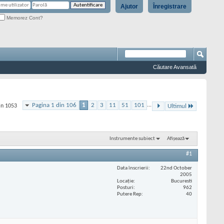
Ajutor
Înregistrare
Memorez Cont?
Căutare Avansată
Pagina 1 din 106
1
2
3
11
51
101
...
in 1053
Ultimul
Instrumente subiect
Afișează
#1
Data înscrierii
22nd October
2005
Locaţie
Bucuresti
Posturi
962
Putere Rep
40