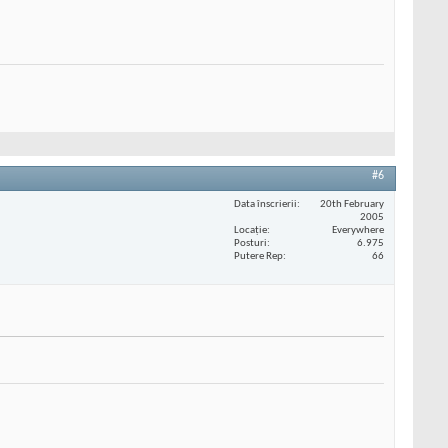
#6
Data înscrierii
20th February
2005
Locaţie
Everywhere
Posturi
6.975
Putere Rep
66