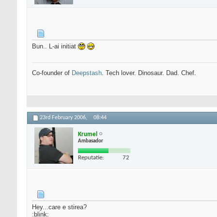
Bun.. L-ai initiat
Co-founder of
Deepstash
. Tech lover. Dinosaur. Dad. Chef.
23rd February 2006,
08:44
Krumel
Ambasador
Reputatie:
72
Hey...care e stirea?
:blink: