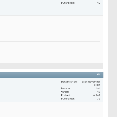
Putere Rep
40
#9
Data înscrierii
15th November
2004
Locaţie
Iasi
Vârstă
48
Posturi
6.261
Putere Rep
72