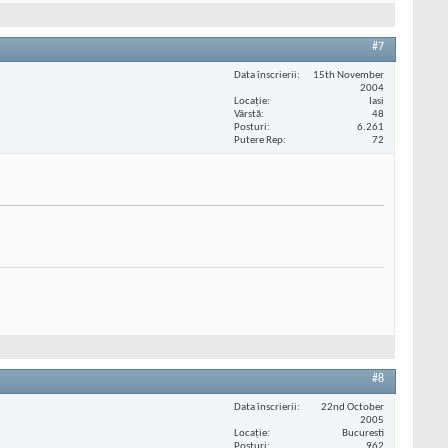
#7
Data înscrierii
15th November
2004
Locaţie
Iasi
Vârstă
48
Posturi
6.261
Putere Rep
72
#8
Data înscrierii
22nd October
2005
Locaţie
Bucuresti
Posturi
962