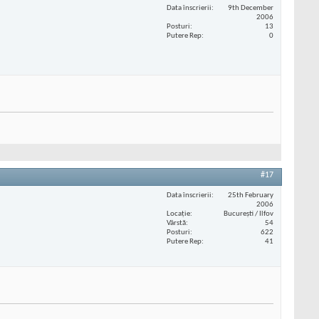
Data înscrierii
9th December
2006
Posturi
13
Putere Rep
0
#17
Data înscrierii
25th February
2006
Locaţie
București / Ilfov
Vârstă
54
Posturi
622
Putere Rep
41