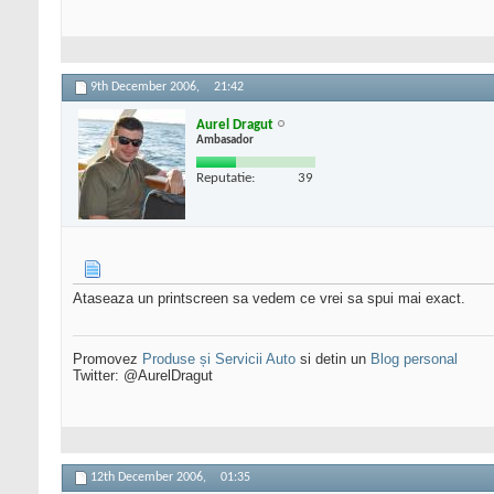
9th December 2006,
21:42
Aurel Dragut
Ambasador
Reputatie:
39
Ataseaza un printscreen sa vedem ce vrei sa spui mai exact.
Promovez
Produse și Servicii Auto
si detin un
Blog personal
Twitter: @AurelDragut
12th December 2006,
01:35