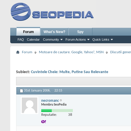
Forum
What's New?
Spy
FAQ
Calendar
Community
Forum Actions
Quick Links
Forum
Motoare de cautare. Google, Yahoo!, MSN
Discutii gene
Subiect:
Cuvintele Cheie: Multe, Putine Sau Relevante
31st January 2006,
22:15
necromanc
Membru SeoPedia
Reputatie:
38