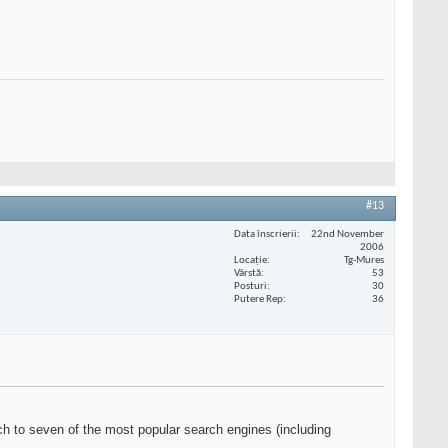
#13
Data înscrierii
22nd November
2006
Locaţie
Tg-Mures
Vârstă
53
Posturi
30
Putere Rep
36
ch to seven of the most popular search engines (including