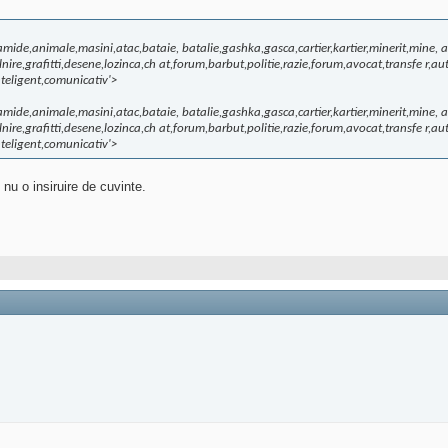
iramide,animale,masini,atac,bataie, batalie,gashka,gasca,cartier,kartier,minerit,mine, a
talnire,grafitti,desene,lozinca,ch at,forum,barbut,politie,razie,forum,avocat,transfe r,au
nteligent,comunicativ'>
iramide,animale,masini,atac,bataie, batalie,gashka,gasca,cartier,kartier,minerit,mine, a
talnire,grafitti,desene,lozinca,ch at,forum,barbut,politie,razie,forum,avocat,transfe r,au
nteligent,comunicativ'>
 nu o insiruire de cuvinte.