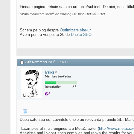
Fiecare pagina trebuie sa aiba un topic/subiect. De aici, scoti titl
Ultima modificare făcută de Krumel; 1st June 2006 la
05:09
.
Scriem pe blog despre
Optimizare site-uri
.
Avem pentru voi peste 20 de
Unelte SEO
.
25th November 2006,
14:12
lvalics
Membru SeoPedia
Reputatie:
36
Dupa cate stiu eu, cuvintele cheie au relevanta pt unele SE. Mai
"Examples of multi-engines are MetaCrawler (
http://www.metacra
AltaVista and Lycos), then compiles and ranks the results for you