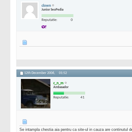
clown
Junior SeoPedia
Reputatie:
0
12th December 2006,
01:52
c_n_m
Ambasador
Reputatie:
41
Se intampla chestia aia pentru ca site-ul in cauza are continutul d