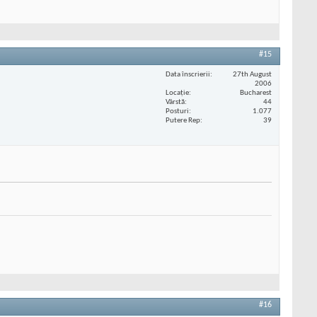
#15
Data înscrierii
27th August
2006
Locaţie
Bucharest
Vârstă
44
Posturi
1.077
Putere Rep
39
#16