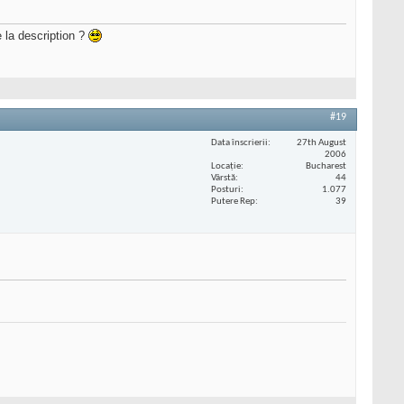
e la description ?
#19
Data înscrierii
27th August
2006
Locaţie
Bucharest
Vârstă
44
Posturi
1.077
Putere Rep
39