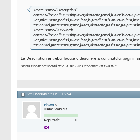
<meta name="Description"
content='joc,online,multiplayer,distractie,femei,b aieti,blocuri,p
,loz,mica,mare,pariuri,ruleta,loto,bijuterii,aur,b ani,euro,lant,in
tac,bordel,prezervativ,game,joaca,distractie,pasiu ne,palpitant,i
<meta name="Keywords"
content='joc,online,multiplayer,distractie,femei,b aieti,blocuri,p
,loz,mica,mare,pariuri,ruleta,loto,bijuterii,aur,b ani,euro,lant,in
tac,bordel,prezervativ,game,joaca,distractie,pasiu ne,palpitant,i
La Description ar trebui facuta o descriere a continutului paginii, si
Ultima modificare făcută de c_n_m; 12th December 2006 la
01:55
.
12th December 2006,
09:54
clown
Junior SeoPedia
Reputatie:
0