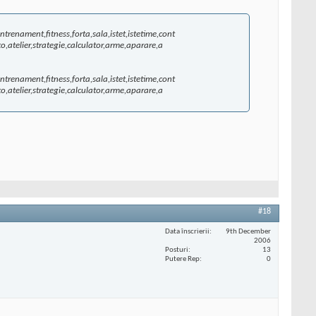
ntrenament,fitness,forta,sala,istet,istetime,cont
to,atelier,strategie,calculator,arme,aparare,a
ntrenament,fitness,forta,sala,istet,istetime,cont
to,atelier,strategie,calculator,arme,aparare,a
#18
Data înscrierii
9th December
2006
Posturi
13
Putere Rep
0