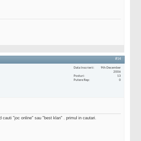
#14
Data înscrierii
9th December
2006
Posturi
13
Putere Rep
0
cauti "joc online" sau "best klan" . primul in cautari.