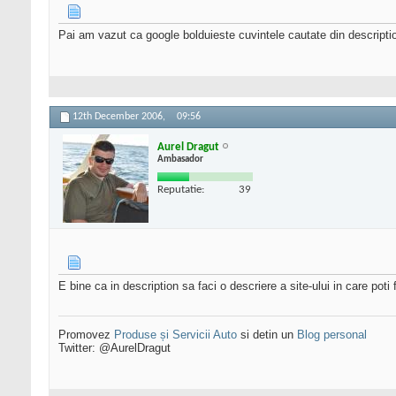
Pai am vazut ca google bolduieste cuvintele cautate din descriptio
12th December 2006,
09:56
Aurel Dragut
Ambasador
Reputatie:
39
E bine ca in description sa faci o descriere a site-ului in care poti
Promovez
Produse și Servicii Auto
si detin un
Blog personal
Twitter: @AurelDragut