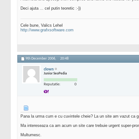
Deci ajuta ... cel putin teoretic :-))
Cele bune, Valics Lehel
http://www.grafxsoftware.com
9th December 2006,
20:48
clown
Junior SeoPedia
Reputatie:
0
Pana la urma cum e cu cuvintele cheie? La un site am vazut ca google
Ma intereseaza ca am acum un site care trebuie urgent super-pro
Multumesc.