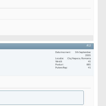
#12
Data înscrierii
5th September
2005
Locaţie
Cluj Napoca, Romania
Vârstă
45
Posturi
885
Putere Rep
41