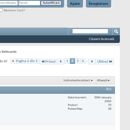
Ajutor
Înregistrare
Memorez Cont?
Căutare Avansată
u Relevante
Pagina 2 din 5
1
2
3
4
...
din 47
Primul
Ultimul
Instrumente subiect
Afișează
#11
Data înscrierii
30th January
2006
Posturi
70
Putere Rep
38