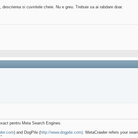
ul, descrierea si cuvintele cheie. Nu e greu. Trebuie sa ai rabdare doar.
 exact pentru Meta Search Engines.
wler.com
) and DogPile (
http://www.dogpile.com)
. MetaCrawler refers your sear
."