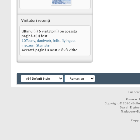
Vizitatori recenţi
Ultimul(ii) 6 vizitator(i) pe această
pagină a(u) fost:
10Teeny
,
daniweb
,
felix
,
flyingco
,
inscaun
,
Stamate
Această pagină a avut
3.898
vizite
Fus ora
Powered b
Copyright © 2026 vBulleti
Search Engine
Traducere vB
Copyr