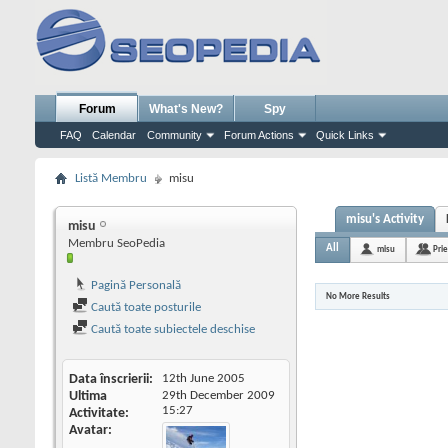
Forum
What's New?
Spy
FAQ
Calendar
Community
Forum Actions
Quick Links
Listă Membru
misu
misu's Activity
misu
Membru SeoPedia
All
misu
Prie
Pagină Personală
No More Results
Caută toate posturile
Caută toate subiectele deschise
Data înscrierii
12th June 2005
Ultima
29th December 2009
15:27
Activitate
Avatar