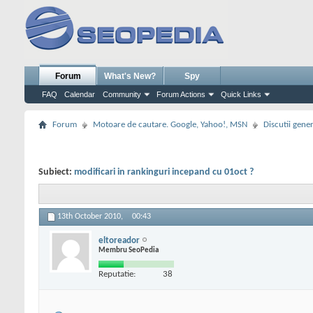
Forum
What's New?
Spy
FAQ
Calendar
Community
Forum Actions
Quick Links
Forum
Motoare de cautare. Google, Yahoo!, MSN
Discutii gene
Subiect:
modificari in rankinguri incepand cu 01oct ?
13th October 2010,
00:43
eltoreador
Membru SeoPedia
Reputatie:
38