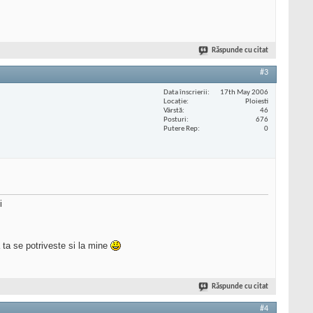
Răspunde cu citat
#3
Data înscrierii
17th May 2006
Locaţie
Ploiesti
Vârstă
46
Posturi
676
Putere Rep
0
i
 ta se potriveste si la mine
Răspunde cu citat
#4