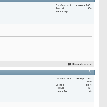
Data înscrierii
1st August 2005
Posturi
330
Putere Rep
39
Răspunde cu citat
#5
Data înscrierii
16th September
2010
Locaţie
Sibiu
Posturi
417
Putere Rep
32