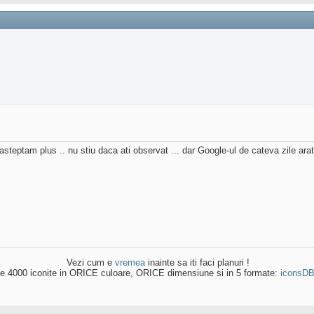
steptam plus .. nu stiu daca ati observat ... dar Google-ul de cateva zile arat
Vezi cum e
vremea
inainte sa iti faci planuri !
e 4000 iconite in ORICE culoare, ORICE dimensiune si in 5 formate:
iconsD