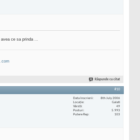
 avea ce sa prinda ...
B.com
Răspunde cu citat
#10
Data înscrierii
8th July 2006
Locaţie
Galati
Vârstă
49
Posturi
5.993
Putere Rep
103