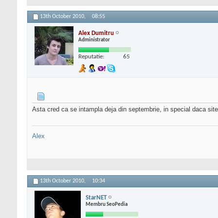
13th October 2010,
08:55
Alex Dumitru
Administrator
Reputatie:
65
Asta cred ca se intampla deja din septembrie, in special daca site
Alex
13th October 2010,
10:34
StarNET
Membru SeoPedia