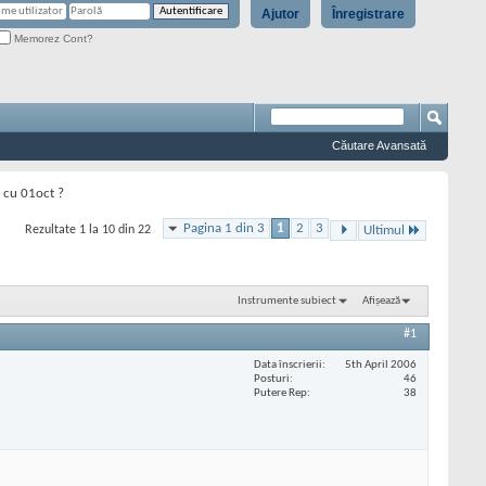
Ajutor
Înregistrare
Memorez Cont?
Căutare Avansată
 cu 01oct ?
Pagina 1 din 3
1
2
3
Rezultate 1 la 10 din 22
Ultimul
Instrumente subiect
Afișează
#1
Data înscrierii
5th April 2006
Posturi
46
Putere Rep
38