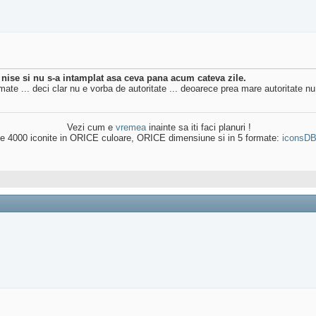
te nise si nu s-a intamplat asa ceva pana acum cateva zile.
ate ... deci clar nu e vorba de autoritate ... deoarece prea mare autoritate nu
Vezi cum e
vremea
inainte sa iti faci planuri !
e 4000 iconite in ORICE culoare, ORICE dimensiune si in 5 formate:
iconsD