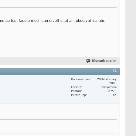
 nu au fost facute modificari on/off site) am observat variatii:
Răspunde cu citat
#2
Data înscrierii
20th February
2005
Locaţie
Everywhere
Posturi
6.975
Putere Rep
66