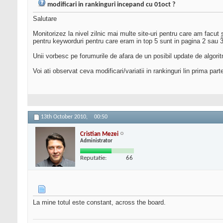
modificari in rankinguri incepand cu 01oct ?
Salutare
Monitorizez la nivel zilnic mai multe site-uri pentru care am facut
pentru keyworduri pentru care eram in top 5 sunt in pagina 2 sau 3
Unii vorbesc pe forumurile de afara de un posibil update de algorit
Voi ati observat ceva modificari/variatii in rankinguri lin prima parte
13th October 2010,
00:50
Cristian Mezei
Administrator
Reputatie:
66
La mine totul este constant, across the board.