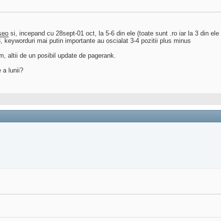
seo
si, incepand cu 28sept-01 oct, la 5-6 din ele (toate sunt .ro iar la 3 din ele
, keyworduri mai putin importante au oscialat 3-4 pozitii plus minus
m, altii de un posibil update de pagerank.
 a lunii?