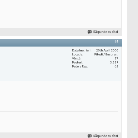
Răspunde cu citat
#6
Data înscrierii
20th April 2006
Locaţie
Pitesti / Bucuresti
Vârstă
37
Posturi
3.339
Putere Rep
65
Răspunde cu citat