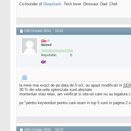
Co-founder of
Deepstash
. Tech lover. Dinosaur. Dad. Chef.
13th October 2010,
02:22
Gin
Banned
Reputatie:
0
la mine mai exact de pe data de 5 oct, au apaut modificari in
SER
30 % din site-urile optimizate sunt afectate
momentan stau relax, am verificat si site-uri care nu au legatura cu
ps:"pentru keyworduri pentru care eram in top 5 sunt in pagina 2 s
13th October 2010,
02:29