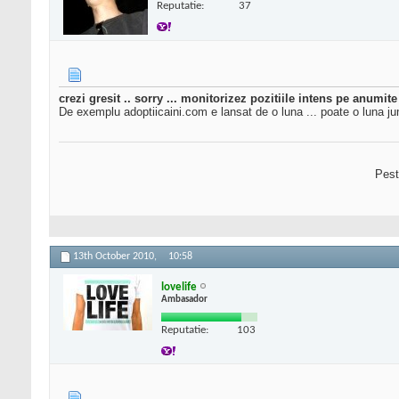
Reputatie:
37
crezi gresit .. sorry ... monitorizez pozitiile intens pe anumi
De exemplu adoptiicaini.com e lansat de o luna ... poate o luna jum
Pest
13th October 2010,
10:58
lovelife
Ambasador
Reputatie:
103