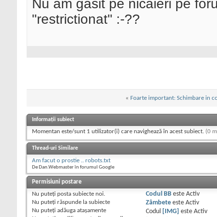
Nu am gasit pe nicaieri pe for
"restrictionat" :-??
«
Foarte important: Schimbare in c
Informații subiect
Momentan este/sunt 1 utilizator(i) care navighează în acest subiect.
(0 m
Thread-uri Similare
Am facut o prostie .. robots.txt
De Dan.Webmaster în forumul Google
Permisiuni postare
Nu puteţi
posta subiecte noi.
Codul BB
este
Activ
Nu puteţi
răspunde la subiecte
Zâmbete
este
Activ
Nu puteţi
adăuga ataşamente
Codul
[IMG]
este
Activ