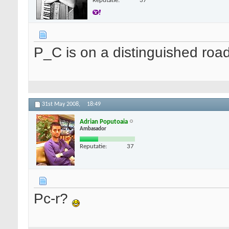
Reputatie:
37
P_C is on a distinguished roa
31st May 2008,
18:49
Adrian Poputoaia
Ambasador
Reputatie:
37
Pc-r?