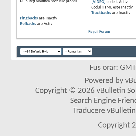
Nu puteţi
modifica posturile proprii
[VIDEO]
code is
Activ
Codul HTML este
Inactiv
Trackbacks
are
Inactiv
Pingbacks
are
Inactiv
Refbacks
are
Activ
Reguli Forum
Fus orar: GM
Powered by vBu
Copyright © 2026 vBulletin Solu
Search Engine Frien
Traducere vBullet
Copyright 