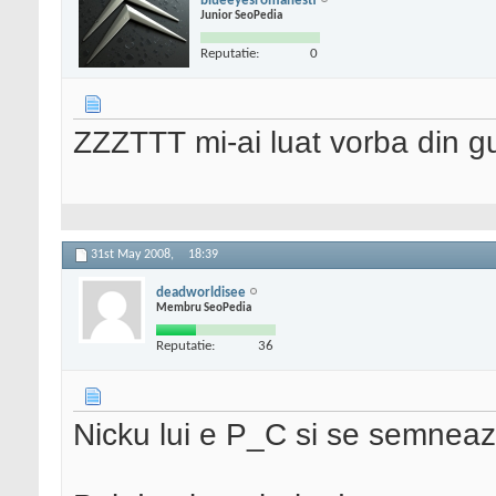
blueeyesromanesti
Junior SeoPedia
Reputatie:
0
ZZZTTT mi-ai luat vorba din g
31st May 2008,
18:39
deadworldisee
Membru SeoPedia
Reputatie:
36
Nicku lui e P_C si se semne