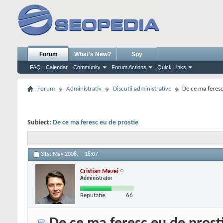
Forum
What's New?
Spy
FAQ
Calendar
Community
Forum Actions
Quick Links
Forum
Administrativ
Discutii administrative
De ce ma feresc
Subiect:
De ce ma feresc eu de prostie
31st May 2008,
18:07
Cristian Mezei
Administrator
Reputatie:
66