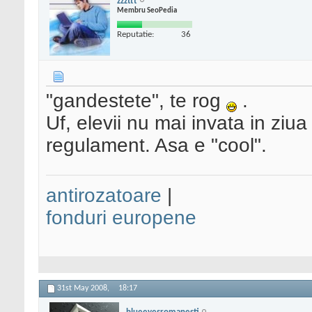
zzzttt
Membru SeoPedia
Reputatie:
36
"gandestete", te rog
.
Uf, elevii nu mai invata in ziua
regulament. Asa e "cool".
antirozatoare
|
fonduri europene
31st May 2008,
18:17