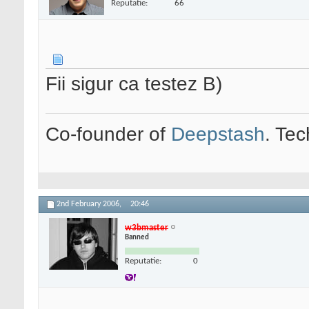
Reputatie:
66
Fii sigur ca testez B)
Co-founder of
Deepstash
. Tec
2nd February 2006,
20:46
w3bmaster
Banned
Reputatie:
0