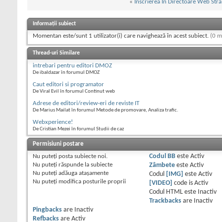
«
Inscrierea In Directoare Web Stra
Informații subiect
Momentan este/sunt 1 utilizator(i) care navighează în acest subiect.
(0 m
Thread-uri Similare
intrebari pentru editori DMOZ
De ibaldazar în forumul DMOZ
Caut editori si programator
De Viral Evil în forumul Continut web
Adrese de editori/review-eri de reviste IT
De Marius Mailat în forumul Metode de promovare, Analiza trafic.
Webxperience!
De Cristian Mezei în forumul Studii de caz
Permisiuni postare
Nu puteţi
posta subiecte noi.
Codul BB
este
Activ
Nu puteţi
răspunde la subiecte
Zâmbete
este
Activ
Nu puteţi
adăuga ataşamente
Codul
[IMG]
este
Activ
Nu puteţi
modifica posturile proprii
[VIDEO]
code is
Activ
Codul HTML este
Inactiv
Trackbacks
are
Inactiv
Pingbacks
are
Inactiv
Refbacks
are
Activ