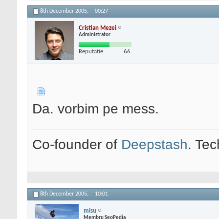
8th December 2005,
00:27
Cristian Mezei
Administrator
Reputatie:
66
Da. vorbim pe mess.
Co-founder of
Deepstash
. Tec
8th December 2005,
10:01
misu
Membru SeoPedia