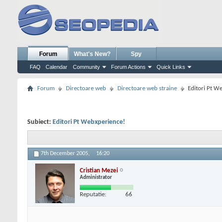
Forum
What's New?
Spy
FAQ
Calendar
Community
Forum Actions
Quick Links
Forum
Directoare web
Directoare web straine
Editori Pt W
Subiect:
Editori Pt Webxperience!
7th December 2005,
16:20
Cristian Mezei
Administrator
Reputatie:
66