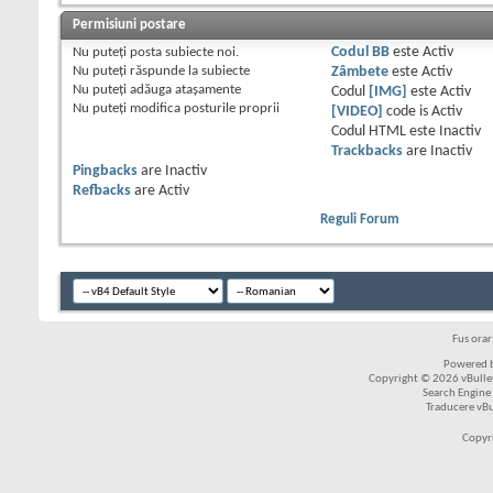
Permisiuni postare
Nu puteţi
posta subiecte noi.
Codul BB
este
Activ
Nu puteţi
răspunde la subiecte
Zâmbete
este
Activ
Nu puteţi
adăuga ataşamente
Codul
[IMG]
este
Activ
Nu puteţi
modifica posturile proprii
[VIDEO]
code is
Activ
Codul HTML este
Inactiv
Trackbacks
are
Inactiv
Pingbacks
are
Inactiv
Refbacks
are
Activ
Reguli Forum
Fus ora
Powered b
Copyright © 2026 vBulleti
Search Engine
Traducere vB
Copyr