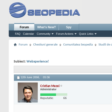
Forum
What's New?
Spy
FAQ
Calendar
Community
Forum Actions
Quick Links
Forum
Chestiuni generale
Comunitatea Seopedia
Studii de 
Subiect:
Webxperience!
12th June 2006,
05:36
Cristian Mezei
Administrator
Reputatie:
66