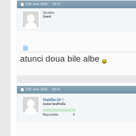
12th June 2006,
14:11
Quatze
Guest
atunci doua bile albe
15th June 2006,
00:45
thekiller20
Junior SeoPedia
Reputatie:
0