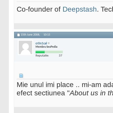
Co-founder of
Deepstash
. Tec
15th June 2006,
10:15
cr0n1cal
Membru SeoPedia
Reputatie:
37
Mie unul imi place .. mi-am ada
efect sectiunea "
About us in t