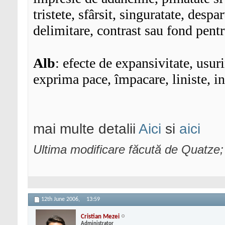
tristete, sfârsit, singuratate, despa
delimitare, contrast sau fond pentru
Alb
: efecte de expansivitate, usuri
exprima pace, împacare, liniste, in
mai multe detalii
Aici
si
aici
Ultima modificare făcută de Quatze
12th June 2006,
13:59
Cristian Mezei
Administrator