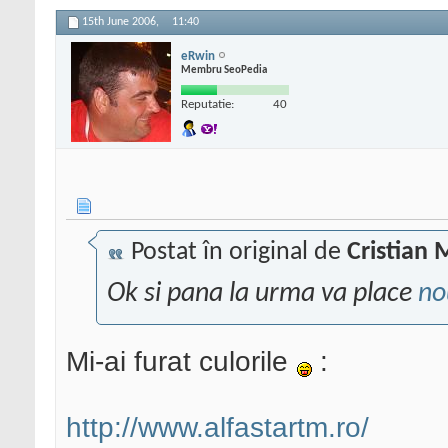
15th June 2006,
11:40
eRwin
Membru SeoPedia
Reputatie:
40
Postat în original de
Cristian 
Ok si pana la urma va place
no
Mi-ai furat culorile
:
http://www.alfastartm.ro/