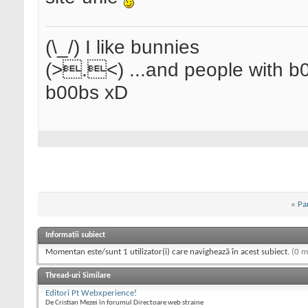
(\_/) I like bunnies
(>.<) ...and people with b0
b00bs xD
«
Pa
Informații subiect
Momentan este/sunt 1 utilizator(i) care navighează în acest subiect.
(0 m
Thread-uri Similare
Editori Pt Webxperience!
De Cristian Mezei în forumul Directoare web straine