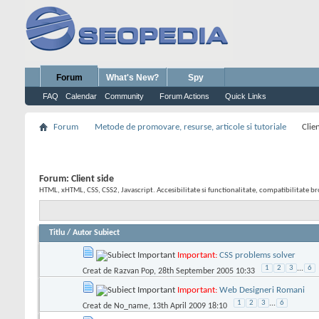
Forum
What's New?
Spy
FAQ
Calendar
Community
Forum Actions
Quick Links
Forum
Metode de promovare, resurse, articole si tutoriale
Clie
Forum:
Client side
HTML, xHTML, CSS, CSS2, Javascript. Accesibilitate si functionalitate, compatibilitate b
Titlu
/
Autor Subiect
Important:
CSS problems solver
1
2
3
...
6
Creat de
Razvan Pop
, 28th September 2005 10:33
Important:
Web Designeri Romani
1
2
3
...
6
Creat de
No_name
, 13th April 2009 18:10