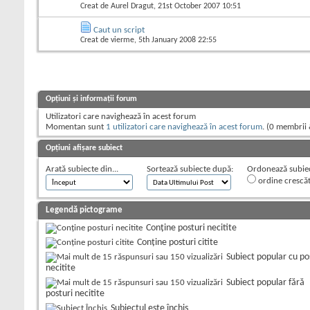
Creat de
Aurel Dragut
, 21st October 2007 10:51
Caut un script
Creat de
vierme
, 5th January 2008 22:55
Opțiuni și informații forum
Utilizatori care navighează în acest forum
Momentan sunt
1 utilizatori care navighează în acest forum
. (0 membrii 
Opțiuni afișare subiect
Arată subiecte din...
Sortează subiecte după:
Ordonează subiect
ordine crescă
Legendă pictograme
Conține posturi necitite
Conține posturi citite
Subiect popular cu po
necitite
Subiect popular fără
posturi necitite
Subiectul este închis