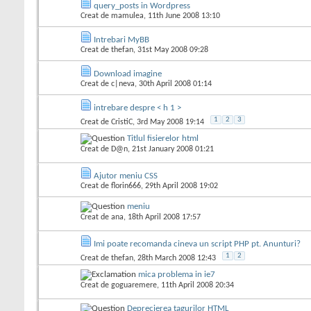
query_posts in Wordpress
Creat de
mamulea
, 11th June 2008 13:10
Intrebari MyBB
Creat de
thefan
, 31st May 2008 09:28
Download imagine
Creat de
c|neva
, 30th April 2008 01:14
intrebare despre < h 1 >
1
2
3
Creat de
CristiC
, 3rd May 2008 19:14
Titlul fisierelor html
Creat de
D@n
, 21st January 2008 01:21
Ajutor meniu CSS
Creat de
florin666
, 29th April 2008 19:02
meniu
Creat de
ana
, 18th April 2008 17:57
Imi poate recomanda cineva un script PHP pt. Anunturi?
1
2
Creat de
thefan
, 28th March 2008 12:43
mica problema in ie7
Creat de
goguaremere
, 11th April 2008 20:34
Deprecierea tagurilor HTML