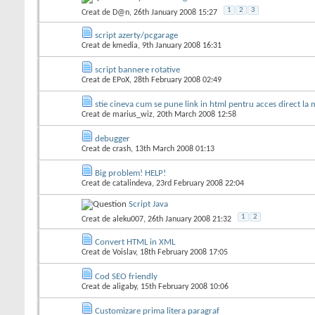
1
2
3
Creat de
D@n
, 26th January 2008 15:27
script azerty/pcgarage
Creat de
kmedia
, 9th January 2008 16:31
script bannere rotative
Creat de
EPoX
, 28th February 2008 02:49
stie cineva cum se pune link in html pentru acces direct la
Creat de
marius_wiz
, 20th March 2008 12:58
debugger
Creat de
crash
, 13th March 2008 01:13
Big problem! HELP!
Creat de
catalindeva
, 23rd February 2008 22:04
Script Java
1
2
Creat de
aleku007
, 26th January 2008 21:32
Convert HTML in XML
Creat de
Voislav
, 18th February 2008 17:05
Cod SEO friendly
Creat de
aligaby
, 15th February 2008 10:06
Customizare prima litera paragraf