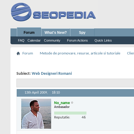
Forum
What's New?
Spy
FAQ
Calendar
Community
Forum Actions
Quick Links
Forum
Metode de promovare, resurse, articole si tutoriale
Clie
Subiect:
Web Designeri Romani
13th April 2009,
18:10
No_name
Ambasador
Reputatie:
46