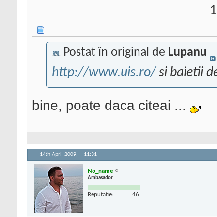
1
Postat în original de
Lupanu
http://www.uis.ro/
si baietii d
bine, poate daca citeai ...
14th April 2009,
11:31
No_name
Ambasador
Reputatie:
46