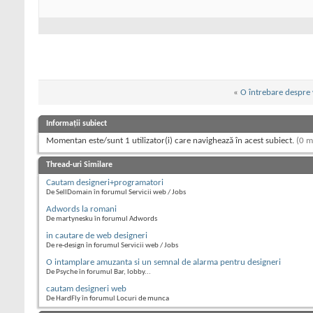
«
O întrebare despre 
Informații subiect
Momentan este/sunt 1 utilizator(i) care navighează în acest subiect.
(0 m
Thread-uri Similare
Cautam designeri+programatori
De SellDomain în forumul Servicii web / Jobs
Adwords la romani
De martynesku în forumul Adwords
in cautare de web designeri
De re-design în forumul Servicii web / Jobs
O intamplare amuzanta si un semnal de alarma pentru designeri
De Psyche în forumul Bar, lobby...
cautam designeri web
De HardFly în forumul Locuri de munca