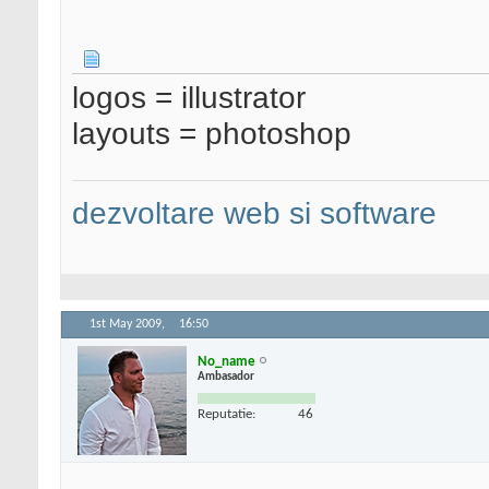
logos = illustrator
layouts = photoshop
dezvoltare web si software
1st May 2009,
16:50
No_name
Ambasador
Reputatie:
46