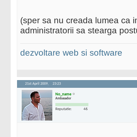
(sper sa nu creada lumea ca im
administratorii sa stearga postu
dezvoltare web si software
21st April 2009,
23:23
No_name
Ambasador
Reputatie:
46