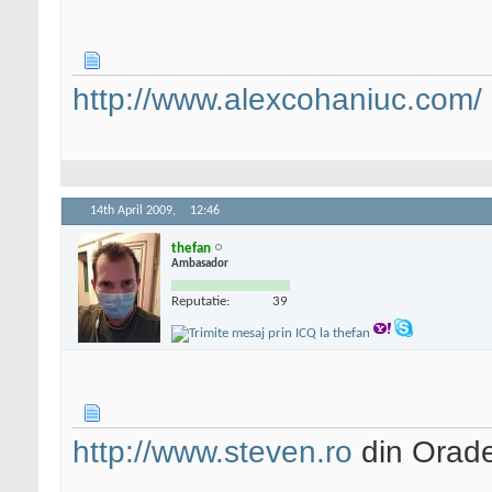
http://www.alexcohaniuc.com/
14th April 2009,
12:46
thefan
Ambasador
Reputatie:
39
http://www.steven.ro
din Orad