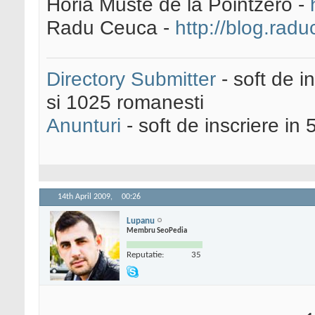
Horia Muste de la Pointzero -
Radu Ceuca -
http://blog.rad
Directory Submitter
- soft de i
si 1025 romanesti
Anunturi
- soft de inscriere in 
14th April 2009,
00:26
Lupanu
Membru SeoPedia
Reputatie:
35