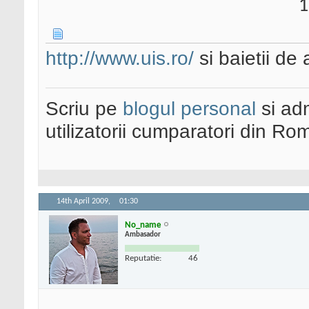
1
http://www.uis.ro/
si baietii de 
Scriu pe
blogul personal
si ad
utilizatorii cumparatori din Ro
14th April 2009,
01:30
No_name
Ambasador
Reputatie:
46