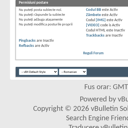
Permisiuni postare
Nu puteţi
posta subiecte noi.
Codul BB
este
Activ
Nu puteţi
răspunde la subiecte
Zâmbete
este
Activ
Nu puteţi
adăuga ataşamente
Codul
[IMG]
este
Activ
Nu puteţi
modifica posturile proprii
[VIDEO]
code is
Activ
Codul HTML este
Inactiv
Trackbacks
are
Inactiv
Pingbacks
are
Inactiv
Refbacks
are
Activ
Reguli Forum
Fus orar: GM
Powered by vBu
Copyright © 2026 vBulletin Solu
Search Engine Frien
Traducere vBullet