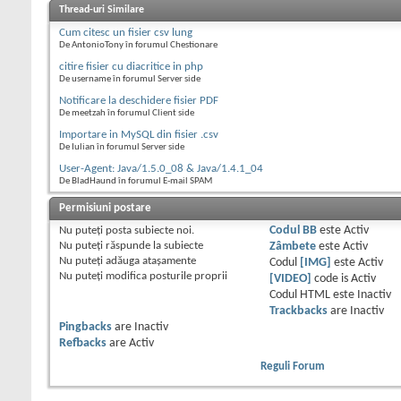
Thread-uri Similare
Cum citesc un fisier csv lung
De AntonioTony în forumul Chestionare
citire fisier cu diacritice in php
De username în forumul Server side
Notificare la deschidere fisier PDF
De meetzah în forumul Client side
Importare in MySQL din fisier .csv
De Iulian în forumul Server side
User-Agent: Java/1.5.0_08 & Java/1.4.1_04
De BladHaund în forumul E-mail SPAM
Permisiuni postare
Nu puteţi
posta subiecte noi.
Codul BB
este
Activ
Nu puteţi
răspunde la subiecte
Zâmbete
este
Activ
Nu puteţi
adăuga ataşamente
Codul
[IMG]
este
Activ
Nu puteţi
modifica posturile proprii
[VIDEO]
code is
Activ
Codul HTML este
Inactiv
Trackbacks
are
Inactiv
Pingbacks
are
Inactiv
Refbacks
are
Activ
Reguli Forum