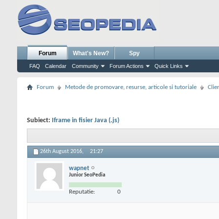
Forum
What's New?
Spy
FAQ
Calendar
Community
Forum Actions
Quick Links
Forum
Metode de promovare, resurse, articole si tutoriale
Clie
Subiect:
Iframe in fisier Java (.js)
26th August 2016,
21:27
wapnet
Junior SeoPedia
Reputatie:
0