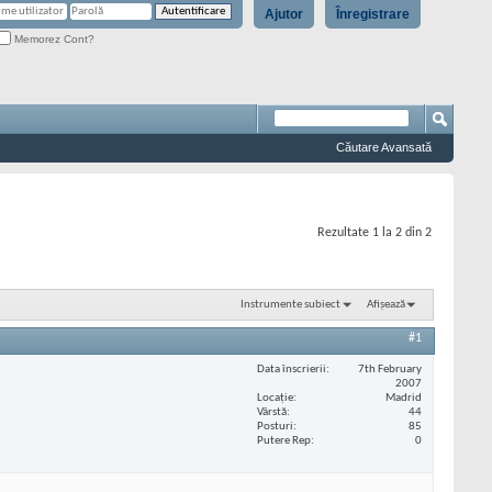
Ajutor
Înregistrare
Memorez Cont?
Căutare Avansată
Rezultate 1 la 2 din 2
Instrumente subiect
Afișează
#1
Data înscrierii
7th February
2007
Locaţie
Madrid
Vârstă
44
Posturi
85
Putere Rep
0