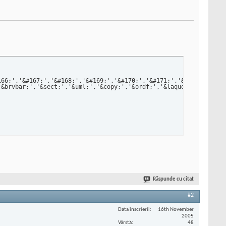
166;','&#167;','&#168;','&#169;','&#170;','&#171;','&#172;','&#1
'&brvbar;','&sect;','&uml;','&copy;','&ordf;','&laquo;','&not;','
Răspunde cu citat
#2
Data înscrierii
16th November
2005
Vârstă
48