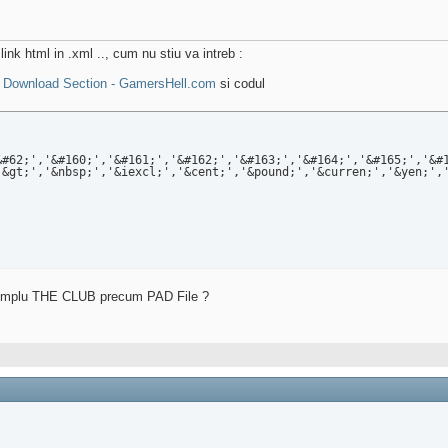
ink html in .xml .., cum nu stiu va intreb :
 Download Section - GamersHell.com
si codul
&#62;','&#160;','&#161;','&#162;','&#163;','&#164;','&#165;','&#
'&gt;','&nbsp;','&iexcl;','&cent;','&pound;','&curren;','&yen;',
exemplu THE CLUB precum PAD File ?