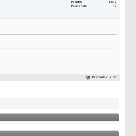
Posturi
1.818
Putere Rep
42
Răspunde cu citat