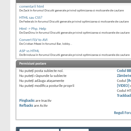
comentarii html
De Zack în forumul Discutii generale privind optimizarea si motoarele de cautare
HTML sau CSS?
De Federals în forumul Discutii generale privind optimizarea si motoarele de cautare
Html -> Php. Help
De DanDinu în forumul Discutii generale privind optimizarea si motoarele de cautare
Convert FLV to AVI
De Cristian Mezei în forumul Bar, lobby...
ASP vs HTML
De Brindusa în forumul Discutii generale privind optimizarea si motoarele de cautare
Permisiuni postare
Nu puteţi
posta subiecte noi.
Codul B
Nu puteţi
răspunde la subiecte
Zâmbet
Nu puteţi
adăuga ataşamente
Codul
[I
Nu puteţi
modifica posturile proprii
[VIDEO]
Codul H
Trackbac
Pingbacks
are
Inactiv
Refbacks
are
Activ
Reguli Fo