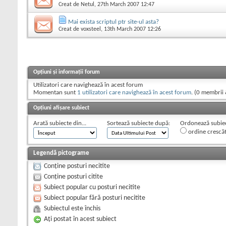
Creat de
Netul
, 27th March 2007 12:47
Mai exista scriptul ptr site-ul asta?
Creat de
voxsteel
, 13th March 2007 12:26
Opțiuni și informații forum
Utilizatori care navighează în acest forum
Momentan sunt
1 utilizatori care navighează în acest forum
. (0 membrii 
Opțiuni afișare subiect
Arată subiecte din...
Sortează subiecte după:
Ordonează subiect
ordine crescă
Legendă pictograme
Conține posturi necitite
Conține posturi citite
Subiect popular cu posturi necitite
Subiect popular fără posturi necitite
Subiectul este închis
Aţi postat în acest subiect