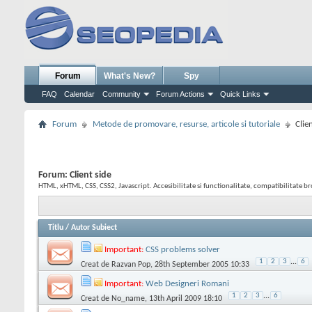
Forum
What's New?
Spy
FAQ
Calendar
Community
Forum Actions
Quick Links
Forum
Metode de promovare, resurse, articole si tutoriale
Clie
Forum:
Client side
HTML, xHTML, CSS, CSS2, Javascript. Accesibilitate si functionalitate, compatibilitate b
Titlu
/
Autor Subiect
Important:
CSS problems solver
1
2
3
...
6
Creat de
Razvan Pop
, 28th September 2005 10:33
Important:
Web Designeri Romani
1
2
3
...
6
Creat de
No_name
, 13th April 2009 18:10