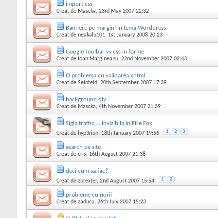
import css
Creat de
Mascka
, 23rd May 2007 22:32
Bannere pe margini in tema Wordpress
Creat de
neakalu101
, 1st January 2008 20:23
Google Toolbar vs css in forme
Creat de
Ioan Margineanu
, 22nd November 2007 02:43
O problema cu validarea xhtml
Creat de
Seinfeld
, 20th September 2007 17:39
background div
Creat de
Mascka
, 4th November 2007 21:39
Sigla traffic ... invizibila in Fire Fox
1
2
3
Creat de
hyp3rion
, 18th January 2007 19:56
search pe site
Creat de
cris
, 16th August 2007 21:38
deci cum sa fac?
1
2
Creat de
zbrexter
, 2nd August 2007 15:54
probleme cu norii
Creat de
zaducu
, 26th July 2007 15:23