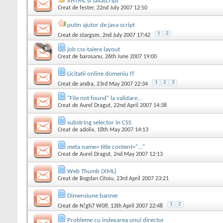
XHTML si Javascript
Creat de
fester
, 22nd July 2007 12:50
putin ajutor de java script
1
2
Creat de
stargsm
, 2nd July 2007 17:42
job css-taiere layout
Creat de
barosanu
, 26th June 2007 19:00
Licitatii online domeniu IT
1
2
3
Creat de
andra
, 23rd May 2007 22:34
"File not found" la validare...
Creat de
Aurel Dragut
, 22nd April 2007 14:38
substring selector in CSS
Creat de
adolix
, 18th May 2007 14:13
meta name= title content="..."
Creat de
Aurel Dragut
, 2nd May 2007 12:13
Web Thumb (XML)
Creat de
Bogdan Citoiu
, 23rd April 2007 23:21
Dimensiune banner
1
2
Creat de
N!gh7 W0lf
, 13th April 2007 22:48
Probleme cu indexarea unui director