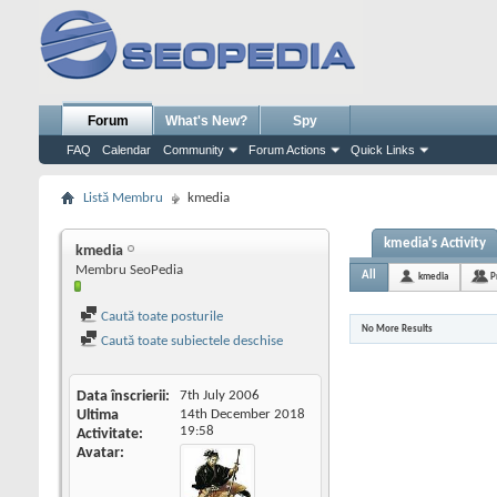
Forum
What's New?
Spy
FAQ
Calendar
Community
Forum Actions
Quick Links
Listă Membru
kmedia
kmedia's Activity
kmedia
Membru SeoPedia
All
kmedia
P
Caută toate posturile
No More Results
Caută toate subiectele deschise
Data înscrierii
7th July 2006
Ultima
14th December 2018
19:58
Activitate
Avatar