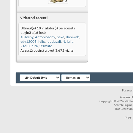
Vizitatori recenţi
Ultimul(ii) 10 vizitator(i) pe această
pagină a(u) fost:
10Teeny
,
AntonioTony
,
beke
,
daniweb
,
edy12006
,
felix
,
iuddavali
,
N. Iulia
,
Radu Chira
,
Stamate
Această pagină a avut
3.672
vizite
Fus ora
Powered b
Copyright © 2026 vBulleti
Search Engine
Traducere vB
Copyr