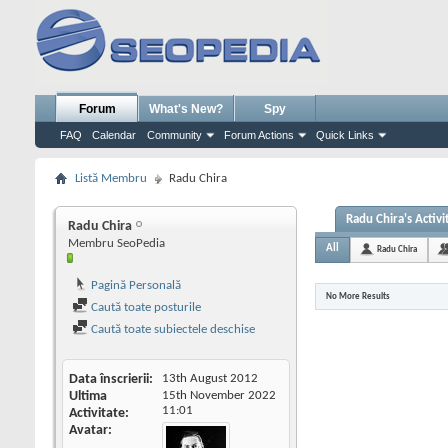
Forum
What's New?
Spy
FAQ
Calendar
Community
Forum Actions
Quick Links
Listă Membru
Radu Chira
Radu Chira's Activi
Radu Chira
Membru SeoPedia
All
Radu Chira
Pagină Personală
No More Results
Caută toate posturile
Caută toate subiectele deschise
Data înscrierii
13th August 2012
Ultima
15th November 2022
11:01
Activitate
Avatar