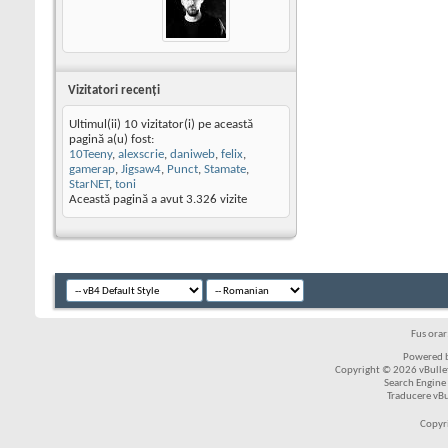
Vizitatori recenţi
Ultimul(ii) 10 vizitator(i) pe această
pagină a(u) fost:
10Teeny
,
alexscrie
,
daniweb
,
felix
,
gamerap
,
Jigsaw4
,
Punct
,
Stamate
,
StarNET
,
toni
Această pagină a avut
3.326
vizite
Fus ora
Powered b
Copyright © 2026 vBulleti
Search Engine
Traducere vB
Copyr