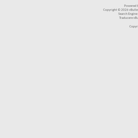
Powered b
Copyright © 2026 vBulleti
Search Engine
Traducere vB
Copyr