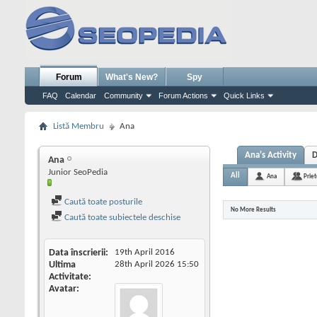
Forum
What's New?
Spy
FAQ
Calendar
Community
Forum Actions
Quick Links
Listă Membru
Ana
Ana's Activity
D
Ana
Junior SeoPedia
All
Ana
Priet
Caută toate posturile
No More Results
Caută toate subiectele deschise
Data înscrierii
19th April 2016
Ultima
28th April 2026
15:50
Activitate
Avatar