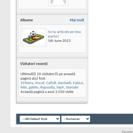
Albume
Mai mult
Scriu articole pe nisa
pariuri
5th June 2023
Vizitatori recenţi
Ultimul(ii) 10 vizitator(i) pe această
pagină a(u) fost:
10Teeny
,
AncaF
,
CalinB
,
daniweb
,
Fabius
,
felix
,
gabitu
,
Rapsodia
,
Seph
,
Stamate
Această pagină a avut
3.550
vizite
Fus ora