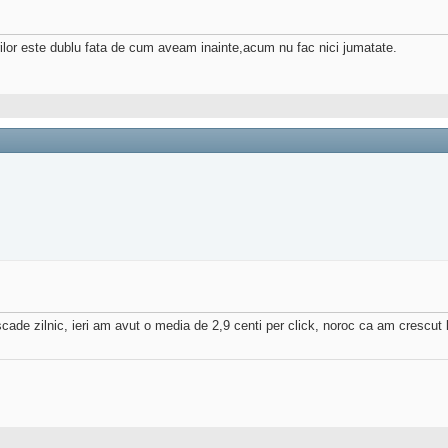
rilor este dublu fata de cum aveam inainte,acum nu fac nici jumatate.
ade zilnic, ieri am avut o media de 2,9 centi per click, noroc ca am crescut la t