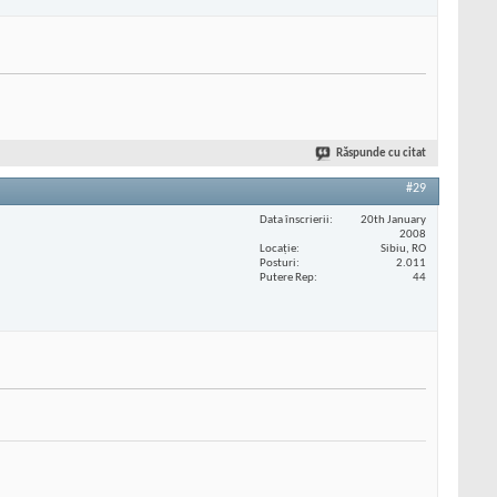
Răspunde cu citat
#29
Data înscrierii
20th January
2008
Locaţie
Sibiu, RO
Posturi
2.011
Putere Rep
44