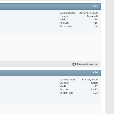
#23
Data înscrierii
29th April 2008
Locaţie
Bucuresti
Vârstă
34
Posturi
415
Putere Rep
36
Răspunde cu citat
#24
Data înscrierii
8th July 2006
Locaţie
Galati
Vârstă
49
Posturi
5.993
Putere Rep
103