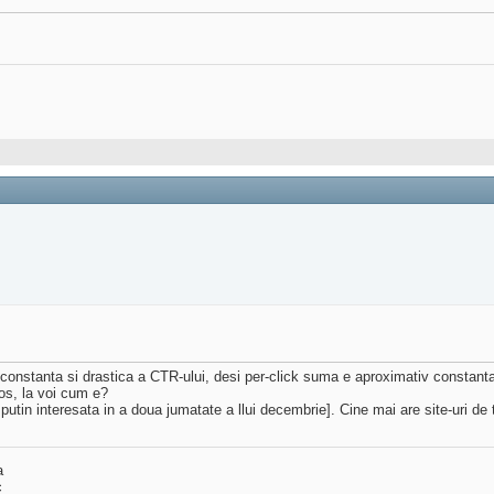
e constanta si drastica a CTR-ului, desi per-click suma e aproximativ constant
ios, la voi cum e?
utin interesata in a doua jumatate a llui decembrie]. Cine mai are site-uri de
a
c