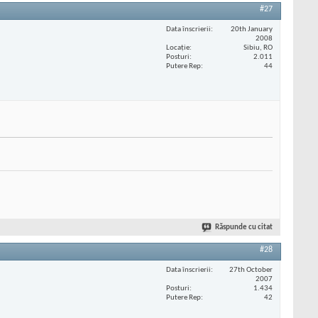
#27
Data înscrierii
20th January
2008
Locaţie
Sibiu, RO
Posturi
2.011
Putere Rep
44
Răspunde cu citat
#28
Data înscrierii
27th October
2007
Posturi
1.434
Putere Rep
42