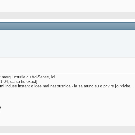
 merg lucrurile cu Ad-Sense, lol.
1.04, ca sa fiu exact].
i induse instant o idee mai nastrusnica - ia sa arunc eu o privire [o privire...
a
c