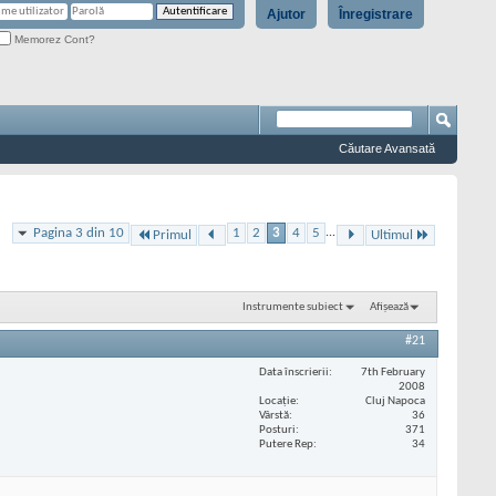
Ajutor
Înregistrare
Memorez Cont?
Căutare Avansată
Pagina 3 din 10
1
2
3
4
5
...
Primul
Ultimul
Instrumente subiect
Afișează
#21
Data înscrierii
7th February
2008
Locaţie
Cluj Napoca
Vârstă
36
Posturi
371
Putere Rep
34