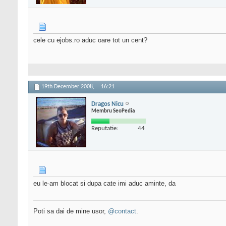
cele cu ejobs.ro aduc oare tot un cent?
19th December 2008,
16:21
Dragos Nicu
Membru SeoPedia
Reputatie:
44
eu le-am blocat si dupa cate imi aduc aminte, da
Poti sa dai de mine usor,
@contact
.