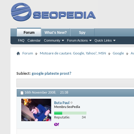
Forum
What's New?
Spy
FAQ
Calendar
Community
Forum Actions
Quick Links
Forum
Motoare de cautare. Google, Yahoo!, MSN
Google
A
Subiect:
google plateste prost?
16th November 2008,
21:38
Buta Paul
Membru SeoPedia
Reputatie:
34