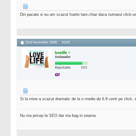
Din pacate si eu am scazut foarte tare,chiar daca numarul click-u
22nd November 2008,
10:00
lovelife
Ambasador
Reputatie:
103
Si la mine a scazut dramatic de la o medie de 6.8 centi pe click, sc
Nu ma pricep la SEO dar ma bag in seama