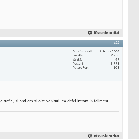
Răspunde cu citat
#22
Data înscrierii
8th July 2006
Locaţie
Galati
Vârstă
49
Posturi
5.993
Putere Rep
103
rafic, si ami am si alte venituri, ca altfel intram in faliment
Răspunde cu citat