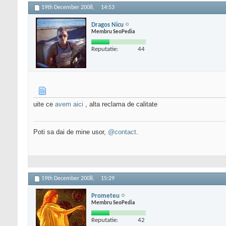
19th December 2008,
14:53
Dragos Nicu
Membru SeoPedia
Reputatie:
44
uite ce
avem aici
, alta reclama de calitate
Poti sa dai de mine usor,
@contact
.
19th December 2008,
15:29
Prometeu
Membru SeoPedia
Reputatie:
42