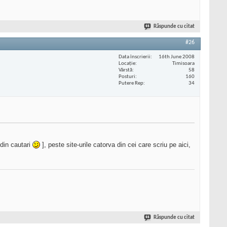
Răspunde cu citat
#26
Data înscrierii
16th June 2008
Locaţie
Timisoara
Vârstă
58
Posturi
160
Putere Rep
34
 din cautari
], peste site-urile catorva din cei care scriu pe aici,
Răspunde cu citat