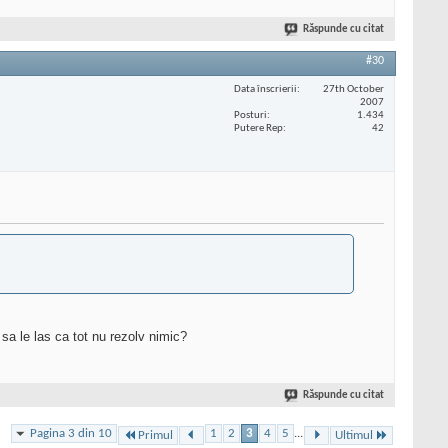
Răspunde cu citat
#30
Data înscrierii
27th October
2007
Posturi
1.434
Putere Rep
42
 sa le las ca tot nu rezolv nimic?
Răspunde cu citat
Pagina 3 din 10
1
2
3
4
5
...
Primul
Ultimul