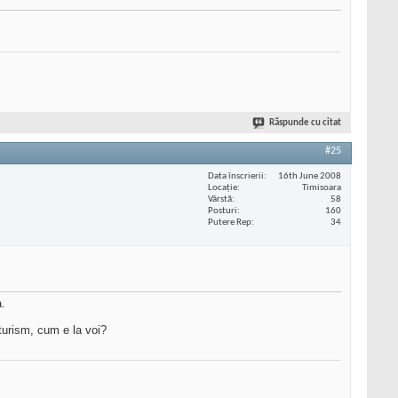
Răspunde cu citat
#25
Data înscrierii
16th June 2008
Locaţie
Timisoara
Vârstă
58
Posturi
160
Putere Rep
34
a.
 turism, cum e la voi?