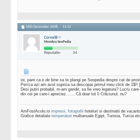
16th December 2008,
11:12
CornelB
Membru SeoPedia
Reputatie:
34
ioi, pare ca
e de bine
sa te plangi pe Seopedia despre cat de prost
Pen'ca azi am avut supriza sa descopar primul meu click de 1$!! [
Desi putin probabil, m-am gandit, sa fie vreo legatura? Lucru care-m
din cei pe care-i apreciez....... Că doar tot îi Crăciunul, nu?
AmFostAcolo.ro
impresii, fotografii
hoteluri si destinatii de vacant
Grafice detaliate
temperaturi
multianuale Egipt, Tunisia, Turcia et