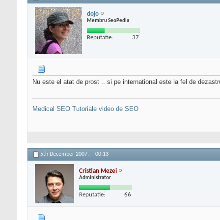
dojo
Membru SeoPedia
Reputatie:
37
Nu este el atat de prost .. si pe international este la fel de dezastr
Medical SEO
Tutoriale video de SEO
5th December 2007,
00:13
Cristian Mezei
Administrator
Reputatie:
66