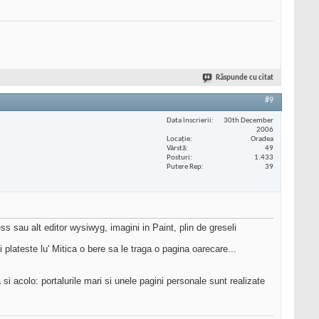
Răspunde cu citat
#9
Data înscrierii
30th December
2006
Locaţie
Oradea
Vârstă
49
Posturi
1.433
Putere Rep
39
s sau alt editor wysiwyg, imagini in Paint, plin de greseli
i plateste lu' Mitica o bere sa le traga o pagina oarecare...
si acolo: portalurile mari si unele pagini personale sunt realizate