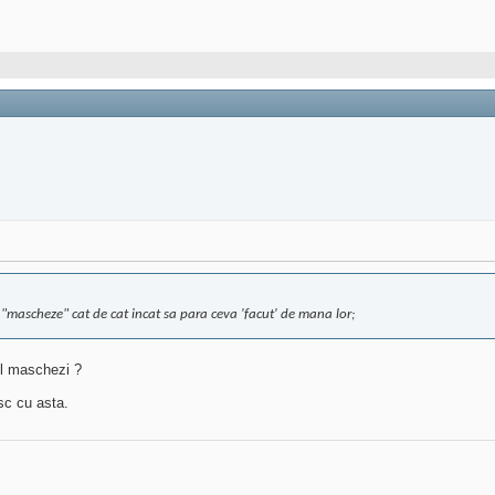
 "mascheze" cat de cat incat sa para ceva 'facut' de mana lor;
il maschezi ?
sc cu asta.