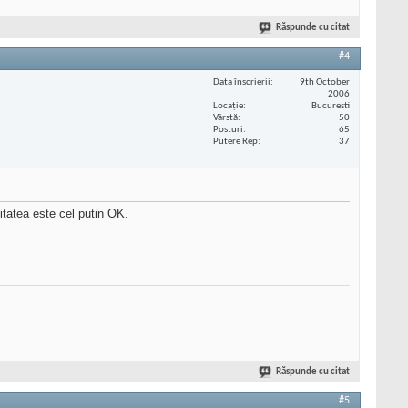
Răspunde cu citat
#4
Data înscrierii
9th October
2006
Locaţie
Bucuresti
Vârstă
50
Posturi
65
Putere Rep
37
tatea este cel putin OK.
Răspunde cu citat
#5