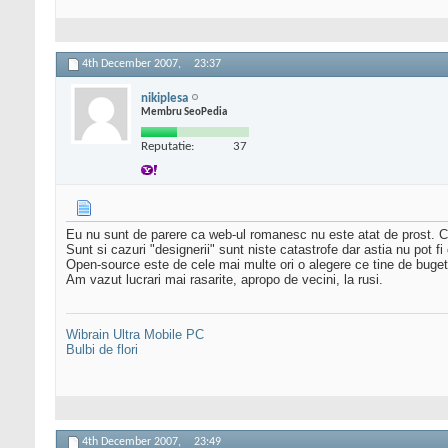
4th December 2007,
23:37
nikiplesa
Membru SeoPedia
Reputatie:
37
Eu nu sunt de parere ca web-ul romanesc nu este atat de prost. C
Sunt si cazuri "designerii" sunt niste catastrofe dar astia nu pot fi 
Open-source este de cele mai multe ori o alegere ce tine de buget 
Am vazut lucrari mai rasarite, apropo de vecini, la rusi.
Wibrain Ultra Mobile PC
Bulbi de flori
4th December 2007,
23:49