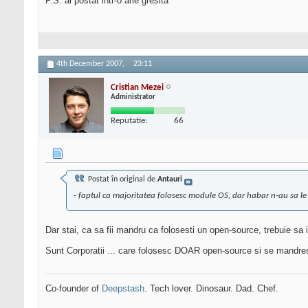
P.S. ai postat intr-o arie gresita
4th December 2007,
23:11
Cristian Mezei
Administrator
Reputatie:
66
Postat în original de
Antauri
- faptul ca majoritatea folosesc module OS, dar habar n-au sa le
Dar stai, ca sa fii mandru ca folosesti un open-source, trebuie sa 
Sunt Corporatii ... care folosesc DOAR open-source si se mandre
Co-founder of
Deepstash
. Tech lover. Dinosaur. Dad. Chef.