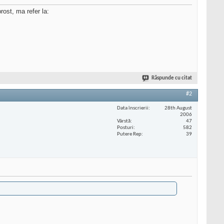
rost, ma refer la:
Răspunde cu citat
#2
Data înscrierii
28th August
2006
Vârstă
47
Posturi
582
Putere Rep
39