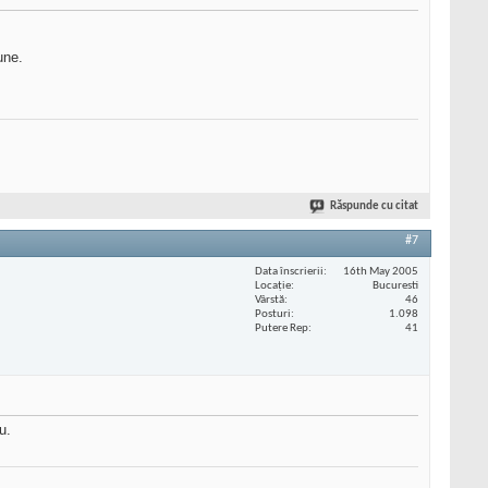
une.
Răspunde cu citat
#7
Data înscrierii
16th May 2005
Locaţie
Bucuresti
Vârstă
46
Posturi
1.098
Putere Rep
41
u.