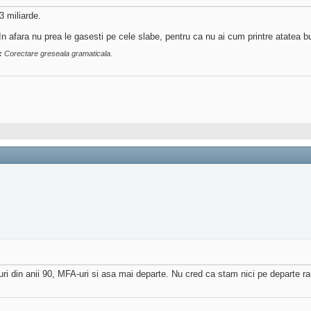
3 miliarde.
In afara nu prea le gasesti pe cele slabe, pentru ca nu ai cum printre atatea b
:
Corectare greseala gramaticala.
gn-uri din anii 90, MFA-uri si asa mai departe. Nu cred ca stam nici pe departe ra