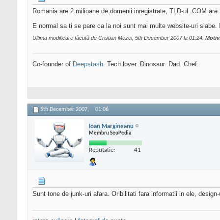
Romania are 2 milioane de domenii inregistrate,
TLD
-ul .COM are 
E normal sa ti se pare ca la noi sunt mai multe website-uri slabe. 
Ultima modificare făcută de Cristian Mezei; 5th December 2007 la
01:24
.
Motiv
Co-founder of
Deepstash
. Tech lover. Dinosaur. Dad. Chef.
5th December 2007,
01:06
Ioan Margineanu
Membru SeoPedia
Reputatie:
41
Sunt tone de junk-uri afara. Oribilitati fara informatii in ele, desi