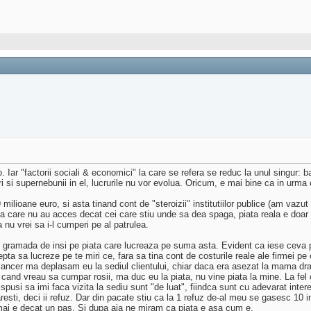
o. Iar "factorii sociali & economici" la care se refera se reduc la unul singur:
 si supernebunii in el, lucrurile nu vor evolua. Oricum, e mai bine ca in urma
lioane euro, si asta tinand cont de "steroizii" institutiilor publice (am vazut a
zi, la care nu au acces decat cei care stiu unde sa dea spaga, piata reala e do
a nu vrei sa i-l cumperi pe al patrulea.
gramada de insi pe piata care lucreaza pe suma asta. Evident ca iese ceva pr
cepta sa lucreze pe te miri ce, fara sa tina cont de costurile reale ale firmei
elancer ma deplasam eu la sediul clientului, chiar daca era asezat la mama dra
 cand vreau sa cumpar rosii, ma duc eu la piata, nu vine piata la mine. La fel 
 dispusi sa imi faca vizita la sediu sunt "de luat", fiindca sunt cu adevarat inte
ugaresti, deci ii refuz. Dar din pacate stiu ca la 1 refuz de-al meu se gasesc 1
 mai e decat un pas. Si dupa aia ne miram ca piata e asa cum e.