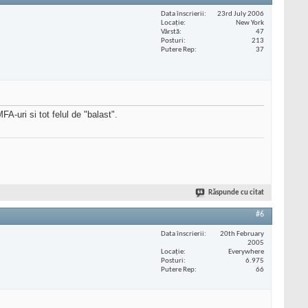
Data înscrierii
23rd July 2006
Locaţie
New York
Vârstă
47
Posturi
213
Putere Rep
37
FA-uri si tot felul de "balast".
Răspunde cu citat
#6
Data înscrierii
20th February
2005
Locaţie
Everywhere
Posturi
6.975
Putere Rep
66