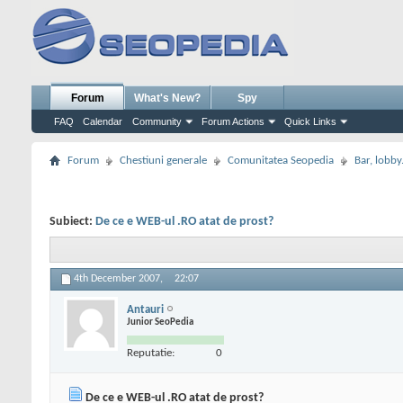
Forum
What's New?
Spy
FAQ
Calendar
Community
Forum Actions
Quick Links
Forum
Chestiuni generale
Comunitatea Seopedia
Bar, lobby.
Subiect:
De ce e WEB-ul .RO atat de prost?
4th December 2007,
22:07
Antauri
Junior SeoPedia
Reputatie:
0
De ce e WEB-ul .RO atat de prost?