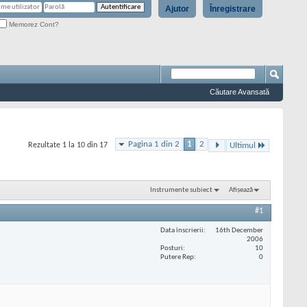
Ajutor
Înregistrare
Memorez Cont?
Căutare Avansată
Pagina 1 din 2
1
2
Rezultate 1 la 10 din 17
Ultimul
Instrumente subiect
Afișează
#1
Data înscrierii
16th December
2006
Posturi
10
Putere Rep
0