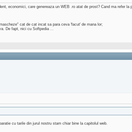
vident, economici, care genereaza un WEB .ro atat de prost? Cand ma refer la p
"mascheze" cat de cat incat sa para ceva 'facut' de mana lor;
a. De fapt, nici cu Softpedia ...
atie cu tarile din jurul nostru stam chiar bine la capitolul web.