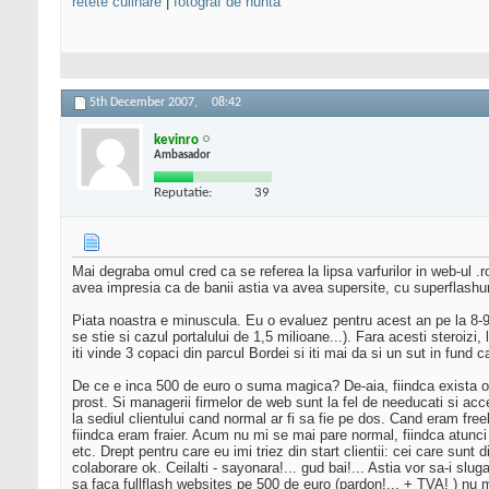
retete culinare
|
fotograf de nunta
5th December 2007,
08:42
kevinro
Ambasador
Reputatie:
39
Mai degraba omul cred ca se referea la lipsa varfurilor in web-ul .r
avea impresia ca de banii astia va avea supersite, cu superflashuri
Piata noastra e minuscula. Eu o evaluez pentru acest an pe la 8-9 mi
se stie si cazul portalului de 1,5 milioane...). Fara acesti steroi
iti vinde 3 copaci din parcul Bordei si iti mai da si un sut in fund c
De ce e inca 500 de euro o suma magica? De-aia, fiindca exista o 
prost. Si managerii firmelor de web sunt la fel de needucati si ac
la sediul clientului cand normal ar fi sa fie pe dos. Cand eram fre
fiindca eram fraier. Acum nu mi se mai pare normal, fiindca atunci
etc. Drept pentru care eu imi triez din start clientii: cei care sunt
colaborare ok. Ceilalti - sayonara!... gud bai!... Astia vor sa-i sl
sa faca fullflash websites pe 500 de euro (pardon!... + TVA! ) nu