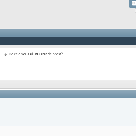
..
De ce e WEB-ul .RO atat de prost?