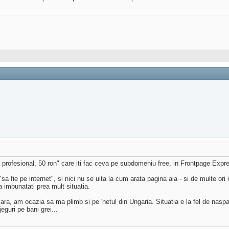
 profesional, 50 ron" care iti fac ceva pe subdomeniu free, in Frontpage Expres
 fie pe internet", si nici nu se uita la cum arata pagina aia - si de multe ori i
 imbunatati prea mult situatia.
ara, am ocazia sa ma plimb si pe 'netul din Ungaria. Situatia e la fel de naspa 
eguri pe bani grei...