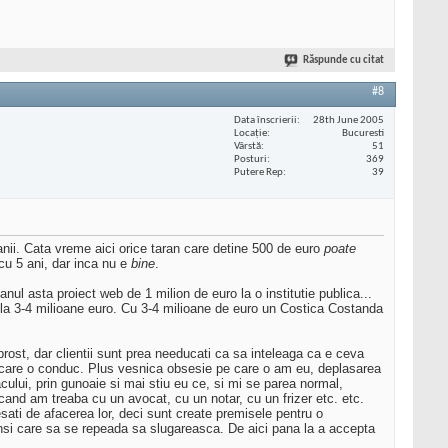
Răspunde cu citat
#8
Data înscrierii
28th June 2005
Locaţie
Bucuresti
Vârstă
51
Posturi
369
Putere Rep
39
 banii. Cata vreme aici orice taran care detine 500 de euro
poate
 cu 5 ani, dar inca nu e
bine
.
nul asta proiect web de 1 milion de euro la o institutie publica...
ar la 3-4 milioane euro. Cu 3-4 milioane de euro un Costica Costanda
ost, dar clientii sunt prea needucati ca sa inteleaga ca e ceva
 pe care o conduc. Plus vesnica obsesie pe care o am eu, deplasarea
cului, prin gunoaie si mai stiu eu ce, si mi se parea normal,
cand am treaba cu un avocat, cu un notar, cu un frizer etc. etc.
resati de afacerea lor, deci sunt create premisele pentru o
0 insi care sa se repeada sa slugareasca. De aici pana la a accepta