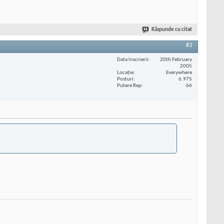
Răspunde cu citat
#3
Data înscrierii
20th February
2005
Locaţie
Everywhere
Posturi
6.975
Putere Rep
66